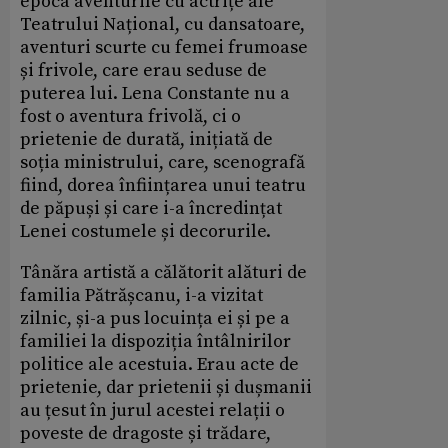
epoca aventurile cu actrițe ale
Teatrului Național, cu dansatoare,
aventuri scurte cu femei frumoase
și frivole, care erau seduse de
puterea lui. Lena Constante nu a
fost o aventura frivolă, ci o
prietenie de durată, inițiată de
soția ministrului, care, scenografă
fiind, dorea înființarea unui teatru
de păpuși și care i-a încredințat
Lenei costumele și decorurile.
Tânăra artistă a călătorit alături de
familia Pătrășcanu, i-a vizitat
zilnic, și-a pus locuința ei și pe a
familiei la dispoziția întâlnirilor
politice ale acestuia. Erau acte de
prietenie, dar prietenii și dușmanii
au țesut în jurul acestei relații o
poveste de dragoste și trădare,