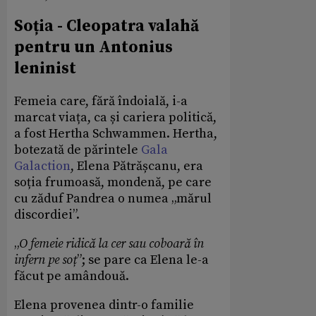
Soția - Cleopatra valahă
pentru un Antonius
leninist
Femeia care, fără îndoială, i-a
marcat viața, ca și cariera politică,
a fost Hertha Schwammen. Hertha,
botezată de părintele
Gala
Galaction
, Elena Pătrășcanu, era
soția frumoasă, mondenă, pe care
cu zăduf Pandrea o numea „mărul
discordiei”.
„
O femeie ridic
ă
la cer sau coboară în
infern pe so
ț
”; se pare ca Elena le-a
făcut pe amândouă.
Elena provenea dintr-o familie