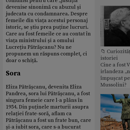
comunist pentru care „justiția”
devenise sinonimă cu abuzul și
judecata cu condamnarea. Despre
femeile din viața acestui personaj
istoric, se știu prea puține lucruri.
Care au fost femeile ce au contat în
viața ministrului și a omului
Lucrețiu Pătrășcanu? Nu ne
📁 Curiozităţ
propunem un răspuns complet, ci
istoriei
doar o schiță.
Cine a fost 
irlandeza „n
Sora
împușcat pe
Mussolini?
Eliza Pătrășcanu, devenita Eliza
Pandrea, sora lui Pătrășcanu, a fost
singura femeie care l-a plâns în
1954. Din puținele marturii asupra
relației frate-soră, aflam ca
Pătrășcanu a fost un frate bun, care
și-a iubit sora, care s-a bucurat