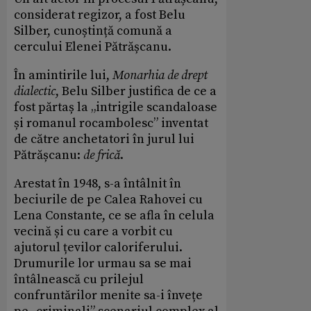
considerat regizor, a fost Belu
Silber, cunoștință comună a
cercului Elenei Pătrășcanu.
În amintirile lui,
Monarhia de drept
dialectic
, Belu Silber justifica de ce a
fost părtaș la „intrigile scandaloase
și romanul rocambolesc” inventat
de către anchetatori în jurul lui
Pătrășcanu:
de fric
ă
.
Arestat în 1948, s-a întâlnit în
beciurile de pe Calea Rahovei cu
Lena Constante, ce se afla în celula
vecină și cu care a vorbit cu
ajutorul țevilor caloriferului.
Drumurile lor urmau sa se mai
întâlnească cu prilejul
confruntărilor menite sa-i învețe