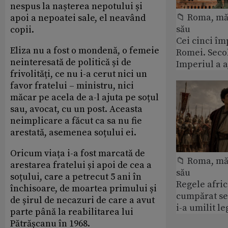
nespus la nașterea nepotului și
📁 Roma, măr
apoi a nepoatei sale, el neavând
său
copii.
Cei cinci îm
Eliza nu a fost o mondenă, o femeie
Romei. Secol
neinteresată de politică și de
Imperiul a 
frivolități, ce nu i-a cerut nici un
favor fratelui – ministru, nici
măcar pe acela de a-l ajuta pe soțul
sau, avocat, cu un post. Aceasta
neimplicare a făcut ca sa nu fie
arestată, asemenea soțului ei.
Oricum viața i-a fost marcată de
📁 Roma, măr
arestarea fratelui și apoi de cea a
său
soțului, care a petrecut 5 ani în
Regele afric
închisoare, de moartea primului și
cumpărat se
de șirul de necazuri de care a avut
i-a umilit l
parte până la reabilitarea lui
Pătrășcanu în 1968.