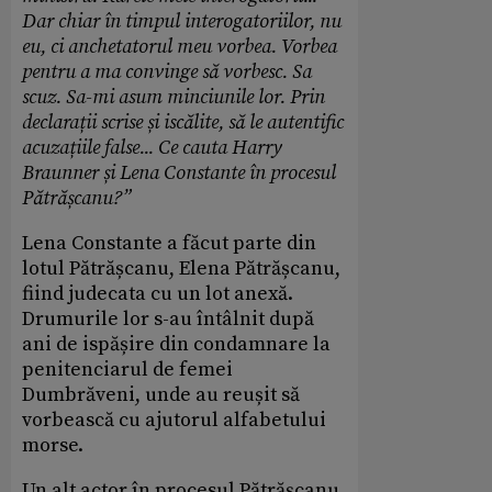
Dar chiar în timpul interogatoriilor, nu
eu, ci anchetatorul meu vorbea. Vorbea
pentru a ma convinge să vorbesc. Sa
scuz. Sa-mi asum minciunile lor. Prin
declarații scrise și iscălite, să le autentific
acuzațiile false... Ce cauta Harry
Braunner și Lena Constante în procesul
Pătrășcanu?”
Lena Constante a făcut parte din
lotul Pătrășcanu, Elena Pătrășcanu,
fiind judecata cu un lot anexă.
Drumurile lor s-au întâlnit după
ani de ispășire din condamnare la
penitenciarul de femei
Dumbrăveni, unde au reușit să
vorbească cu ajutorul alfabetului
morse.
Un alt actor în procesul Pătrășcanu,