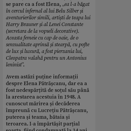
se pare ca a fost Elena, „
ea l-a băgat
în cercul infernal al lui Belu Silber și
aventurierilor simili, artiști de teapa lui
Harry Brauner și al Lenei Constante
(secretara de la vopseli decorative).
Aceasta femeie cu cap de oaie, de o
senzualitate aprins
ă
și stearp
ă
, cu pofte
de lux și luxur
ă
, a fost pierzania lui,
Cleopatra valah
ă
pentru un Antonius
leninist
”.
Avem astăzi puține informații
despre Elena Pătrășcanu, dar ea a
fost nedespărțită de soțul său până
la arestarea acestuia în 1948. A
cunoscut mărirea și decăderea
împreună cu Lucrețiu Pătrășcanu,
puterea și teama, bătaia și
teroarea. I-a împărtășit parțial
soarta, fiind condamnată la 14 ani