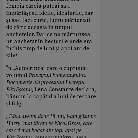
femeia căreia puteai sa-i
împărtășești ideile, idealurile, dar
și sa-i faci curte, lucru mărturisit
de către aceasta în timpul
anchetelor. Dar ce nu mărturisea
un anchetat în beciurile unde era
închis timp de luni și apoi ani de
zile!
În „Autocritica” care o cuprinde
volumul
Principiul bumerangului.
Documente ale procesului Lucrețiu
Pătrășcanu
, Lena Constante declara,
bănuim la capătul a luni de teroare
și frig:
„
Când aveam doar 18 ani, l-am găsit pe
Harry, mai târziu pe Nicol Gross, care
era cel mai bogat din toți, apoi pe
Pătrășcanu, care era ministru, avea