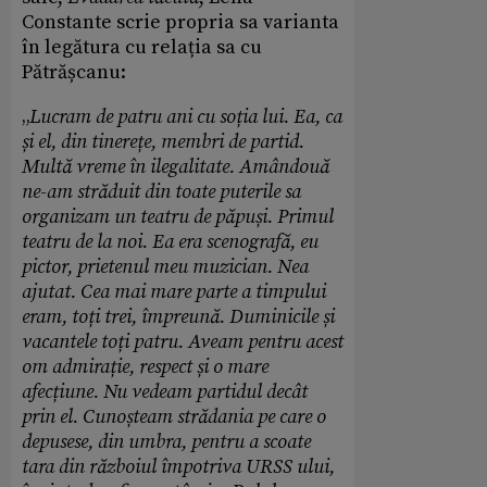
Constante scrie propria sa varianta
în legătura cu relația sa cu
Pătrășcanu:
„
Lucram de patru ani cu soția lui. Ea, ca
și el, din tinerețe, membri de partid.
Multă vreme în ilegalitate. Amândouă
ne-am străduit din toate puterile sa
organizam un teatru de păpuși. Primul
teatru de la noi. Ea era scenografă, eu
pictor, prietenul meu muzician. Nea
ajutat. Cea mai mare parte a timpului
eram, toți trei, împreună. Duminicile și
vacantele toți patru. Aveam pentru acest
om admirație, respect și o mare
afecțiune. Nu vedeam partidul decât
prin el. Cunoșteam strădania pe care o
depusese, din umbra, pentru a scoate
tara din războiul împotriva URSS ului,