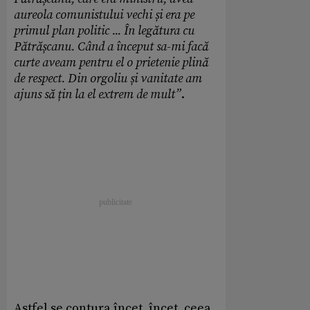
aureola comunistului vechi și era pe
primul plan politic ... În legătura cu
Pătrășcanu. Când a început sa-mi facă
curte aveam pentru el o prietenie plin
ă
de respect. Din orgoliu și vanitate am
ajuns s
ă
ț
in la el extrem de mult
”
.
Astfel se contura încet, încet, ceea