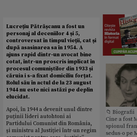
Lucrețiu Pătrășcanu a fost un
personaj al deceniilor 4 și 5,
controversat în timpul vieții, cat și
după asasinarea sa în 1954. A
ajuns rapid dintr-un avocat bine
cotat, într-un proscris implicat în
procesul comuniștilor din 1933 și
căruia i s-a fixat domiciliu forțat.
Rolul său în actul de la 23 august
1944 nu este nici astăzi pe deplin
elucidat.
Apoi, în 1944 a devenit unul dintre
📁 Biografii
puținii lideri autohtoni ai
Cine a fost 
Partidului Comunist din România,
spionul fran
și ministru al Justiției într-un regim
sedus-o pe 