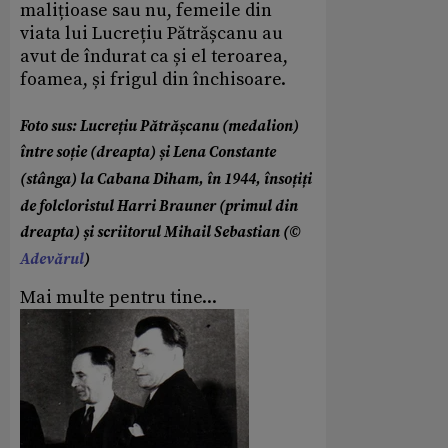
malițioase sau nu, femeile din
viata lui Lucrețiu Pătrășcanu au
avut de îndurat ca și el teroarea,
foamea, și frigul din închisoare.
Foto sus: Lucrețiu Pătrășcanu (medalion)
între soție (dreapta) și Lena Constante
(stânga) la Cabana Diham, în 1944, însoțiți
de folcloristul Harri Brauner (primul din
dreapta) și scriitorul Mihail Sebastian (©
Adevărul
)
Mai multe pentru tine...