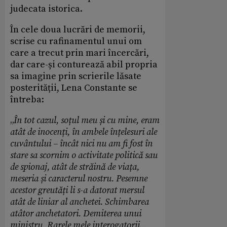
judecata istorica.
În cele doua lucrări de memorii,
scrise cu rafinamentul unui om
care a trecut prin mari încercări,
dar care-și conturează abil propria
sa imagine prin scrierile lăsate
posterității, Lena Constante se
întreba:
„
În tot cazul, soțul meu și cu mine, eram
atât de inocenți, în ambele înțelesuri ale
cuvântului – încât nici nu am fi fost în
stare sa scornim o activitate politică sau
de spionaj, atât de străină de viața,
meseria și caracterul nostru. Pesemne
acestor greutăți li s-a datorat mersul
atât de liniar al anchetei. Schimbarea
atâtor anchetatori. Demiterea unui
ministru. Rarele mele interogatorii...