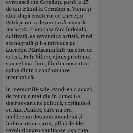
evreiască din Cernăuți, până la 25
de ani trăind la Cernăuți și Viena și
abia după căsătoria cu Lucrețiu
Pătrășcanu a devenit o
doamn
ă
de
București
. Frumoasa fără îndoială,
cultivată, se revendica artistă, fiind
scenografă și l-a introdus pe
Lucrețiu Pătrășcanu într-un cerc de
artiști, Belu Silber, ajuns prietenul
sau cel mai bun, fiind cunoscut ca
spion dintr-o condamnare
interbelică.
În memoriile sale, Pandrea o acuză
de tot ce e mai rău în lume: i-a
distrus cariera politică, certându-l
cu Ana Pauker, care nu era
nicidecum doamna mondenă și
îmbrăcată cu șarm, plină de idei
revoluționaro-vanitoase, așa cum