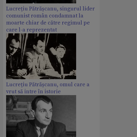
Lucrețiu Pătrășcanu, singurul lider
comunist român condamnat la
moarte chiar de către regimul pe
care l-a reprezentat
Lucrețiu Pătrășcanu, omul care a
vrut să intre în istorie