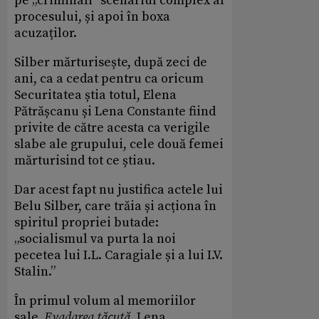
pe „criminali” scenariul complex al
procesului, și apoi în boxa
acuzaților.
Silber mărturisește, după zeci de
ani, ca a cedat pentru ca oricum
Securitatea știa totul, Elena
Pătrășcanu și Lena Constante fiind
privite de către acesta ca verigile
slabe ale grupului, cele două femei
mărturisind tot ce știau.
Dar acest fapt nu justifica actele lui
Belu Silber, care trăia și acționa în
spiritul propriei butade:
„socialismul va purta la noi
pecetea lui I.L. Caragiale și a lui I.V.
Stalin.”
În primul volum al memoriilor
sale,
Evadarea tăcută
, Lena