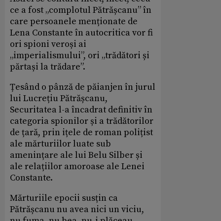
ce a fost „complotul Pătrășcanu” în
care persoanele menționate de
Lena Constante în autocritica vor fi
ori spioni veroși ai
„imperialismului”, ori „trădători și
părtași la trădare”.
Țesând o pânză de păianjen în jurul
lui Lucrețiu Pătrășcanu,
Securitatea l-a încadrat definitiv în
categoria spionilor și a trădătorilor
de țară, prin ițele de roman polițist
ale mărturiilor luate sub
amenințare ale lui Belu Silber și
ale relațiilor amoroase ale Lenei
Constante.
Mărturiile epocii susțin ca
Pătrășcanu nu avea nici un viciu,
nu fuma, nu bea, nu-i plăceau