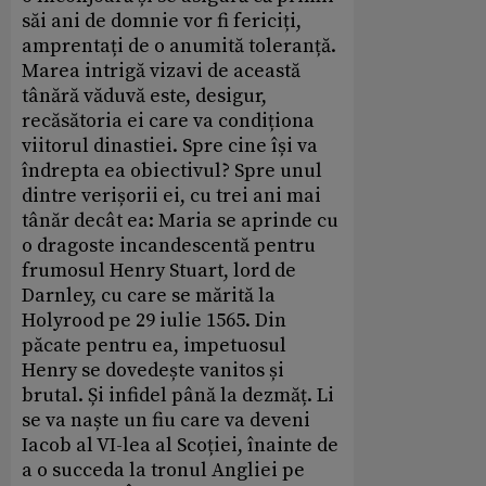
săi ani de domnie vor fi fericiți,
amprentați de o anumită toleranță.
Marea intrigă vizavi de această
tânără văduvă este, desigur,
recăsătoria ei care va condiționa
viitorul dinastiei. Spre cine își va
îndrepta ea obiectivul? Spre unul
dintre verișorii ei, cu trei ani mai
tânăr decât ea: Maria se aprinde cu
o dragoste incandescentă pentru
frumosul Henry Stuart, lord de
Darnley, cu care se mărită la
Holyrood pe 29 iulie 1565. Din
păcate pentru ea, impetuosul
Henry se dovedește vanitos și
brutal. Și infidel până la dezmăț. Li
se va naște un fiu care va deveni
Iacob al VI-lea al Scoției, înainte de
a o succeda la tronul Angliei pe