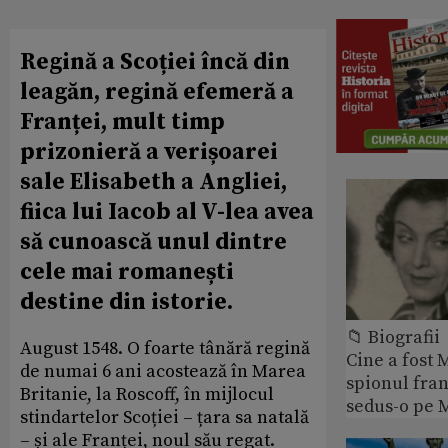
Regină a Scoției încă din
leagăn, regină efemeră a
Franței, mult timp
prizonieră a verișoarei
sale Elisabeth a Angliei,
fiica lui Iacob al V-lea avea
să cunoască unul dintre
cele mai romanești
destine din istorie.
📁 Biografii
August 1548. O foarte tânără regină
Cine a fost 
de numai 6 ani acostează în Marea
spionul fran
Britanie, la Roscoff, în mijlocul
sedus-o pe 
stindartelor Scoției – țara sa natală
– și ale Franței, noul său regat.