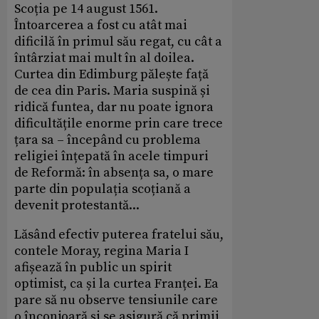
Scoția pe 14 august 1561.
Întoarcerea a fost cu atât mai
dificilă în primul său regat, cu cât a
întârziat mai mult în al doilea.
Curtea din Edimburg pălește față
de cea din Paris. Maria suspină și
ridică funtea, dar nu poate ignora
dificultățile enorme prin care trece
țara sa – începând cu problema
religiei înțepată în acele timpuri
de Reformă: în absența sa, o mare
parte din populația scoțiană a
devenit protestantă...
Lăsând efectiv puterea fratelui său,
contele Moray, regina Maria I
afișează în public un spirit
optimist, ca și la curtea Franței. Ea
pare să nu observe tensiunile care
o înconjoară și se asigură că primii