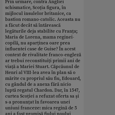
Prin urmare, contra Angliei
schismatice, Scoția figura, în
mijlocul insulelor britanice, ca
bastion romano-catolic. Aceasta nu
a făcut decât să întărească
legăturile deja stabilite cu Franța;
Maria de Lorena, mama reginei-
copilă, nu aparținea oare prea
influentei case de Guise? În acest
context de rivalitate franco-engleză
ar trebui reconstituiți primii ani de
viață a Mariei Stuart. Căpcăunul de
Henri al VIII-lea avea în plan să o
mărite cu propriul său fiu, Edouard,
cu gândul de a anexa fără nicio
luptă regatul Chardon. Dar, în 1547,
curtea Scoției a refuzat oferta sa și
s-a pronunțat în favoarea unei
uniuni franceze: mica regină de 5
ani a fost promisă fiului noului