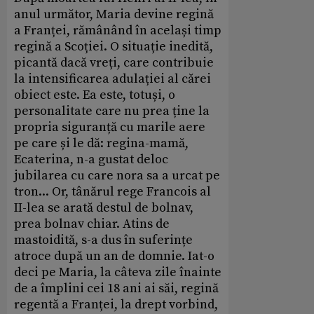
anul următor, Maria devine regină
a Franței, rămânând în același timp
regină a Scoției. O situație inedită,
picantă dacă vreți, care contribuie
la intensificarea adulației al cărei
obiect este. Ea este, totuși, o
personalitate care nu prea ține la
propria siguranță cu marile aere
pe care și le dă: regina-mamă,
Ecaterina, n-a gustat deloc
jubilarea cu care nora sa a urcat pe
tron... Or, tânărul rege Francois al
II-lea se arată destul de bolnav,
prea bolnav chiar. Atins de
mastoidită, s-a dus în suferințe
atroce după un an de domnie. Iat-o
deci pe Maria, la câteva zile înainte
de a împlini cei 18 ani ai săi, regină
regentă a Franței, la drept vorbind,