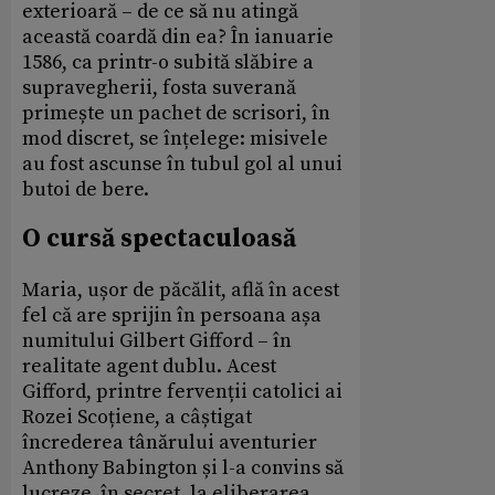
exterioară – de ce să nu atingă
această coardă din ea? În ianuarie
1586, ca printr-o subită slăbire a
supravegherii, fosta suverană
primește un pachet de scrisori, în
mod discret, se înțelege: misivele
au fost ascunse în tubul gol al unui
butoi de bere.
O cursă spectaculoasă
Maria, ușor de păcălit, află în acest
fel că are sprijin în persoana așa
numitului Gilbert Gifford – în
realitate agent dublu. Acest
Gifford, printre fervenții catolici ai
Rozei Scoțiene, a câștigat
încrederea tânărului aventurier
Anthony Babington și l-a convins să
lucreze, în secret, la eliberarea