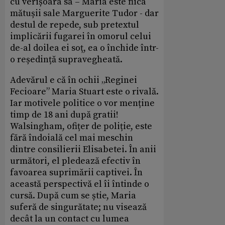
cu verișoara sa – Maria este fiica
mătușii sale Marguerite Tudor - dar
destul de repede, sub pretextul
implicării fugarei în omorul celui
de-al doilea ei soț, ea o închide într-
o reședință supravegheată.
Adevărul e că în ochii „Reginei
Fecioare” Maria Stuart este o rivală.
Iar motivele politice o vor menține
timp de 18 ani după gratii!
Walsingham, ofițer de poliție, este
fără îndoială cel mai meschin
dintre consilierii Elisabetei. În anii
următori, el pledează efectiv în
favoarea suprimării captivei. În
această perspectivă el îi întinde o
cursă. După cum se știe, Maria
suferă de singurătate; nu visează
decât la un contact cu lumea