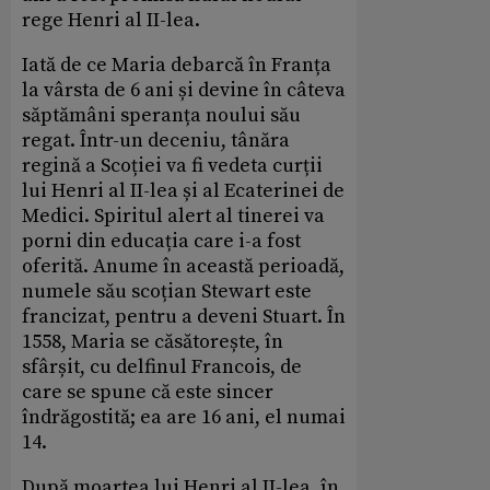
rege Henri al II-lea.
Iată de ce Maria debarcă în Franța
la vârsta de 6 ani și devine în câteva
săptămâni speranța noului său
regat. Într-un deceniu, tânăra
regină a Scoției va fi vedeta curții
lui Henri al II-lea și al Ecaterinei de
Medici. Spiritul alert al tinerei va
porni din educația care i-a fost
oferită. Anume în această perioadă,
numele său scoțian Stewart este
francizat, pentru a deveni Stuart. În
1558, Maria se căsătorește, în
sfârșit, cu delfinul Francois, de
care se spune că este sincer
îndrăgostită; ea are 16 ani, el numai
14.
După moartea lui Henri al II-lea, în