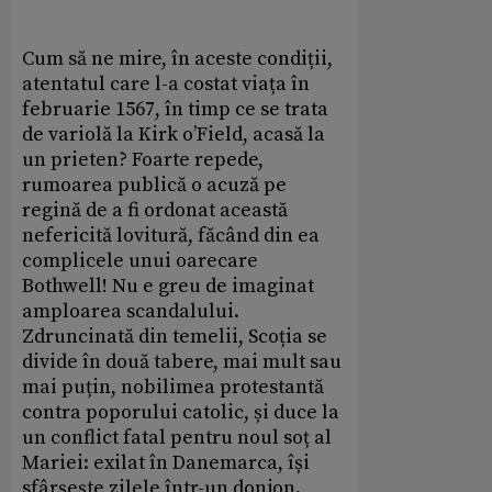
Cum să ne mire, în aceste condiții,
atentatul care l-a costat viața în
februarie 1567, în timp ce se trata
de variolă la Kirk o’Field, acasă la
un prieten? Foarte repede,
rumoarea publică o acuză pe
regină de a fi ordonat această
nefericită lovitură, făcând din ea
complicele unui oarecare
Bothwell! Nu e greu de imaginat
amploarea scandalului.
Zdruncinată din temelii, Scoția se
divide în două tabere, mai mult sau
mai puțin, nobilimea protestantă
contra poporului catolic, și duce la
un conflict fatal pentru noul soț al
Mariei: exilat în Danemarca, își
sfârșește zilele într-un donjon.