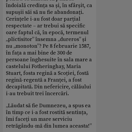
îndoială credința sa și, în sfârșit, ca
supușii săi să nu fie abandonați.
Cerințele i-au fost doar parțial
respectate – ar trebui să specific
oare faptul că, în epocă, termenul
„plictisitor” însemna „dureros” și
nu „monoton”? Pe 8 februarie 1587,
în fața a mai bine de 300 de
persoane înghesuite în sala mare a
castelului Fotheringhay, Maria
Stuart, fosta regină a Scoției, fostă
regină-regentă a Franței, a fost
decapitată. Din nefericire, călăului
i-au trebuit trei încercări.
„Lăudat să fie Dumnezeu, a spus ea
în timp ce i-a fost rostită sentința,
îmi faceți un mare serviciu
retrăgându-mă din lumea aceasta!”