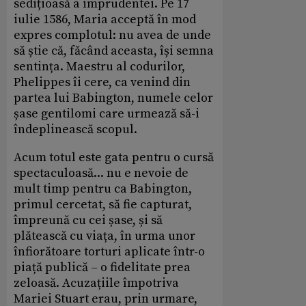
sedițioasă a imprudentei. Pe 17
iulie 1586, Maria acceptă în mod
expres complotul: nu avea de unde
să știe că, făcând aceasta, își semna
sentința. Maestru al codurilor,
Phelippes îi cere, ca venind din
partea lui Babington, numele celor
șase gentilomi care urmează să-i
îndeplinească scopul.
Acum totul este gata pentru o cursă
spectaculoasă... nu e nevoie de
mult timp pentru ca Babington,
primul cercetat, să fie capturat,
împreună cu cei șase, și să
plătească cu viața, în urma unor
înfiorătoare torturi aplicate într-o
piață publică – o fidelitate prea
zeloasă. Acuzațiile împotriva
Mariei Stuart erau, prin urmare,