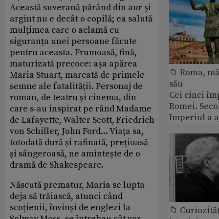
Această suverană părând din aur și
argint nu e decât o copilă; ea salută
mulțimea care o aclamă cu
siguranța unei persoane făcute
pentru aceasta. Frumoasă, fină,
maturizată precoce: așa apărea
📁 Roma, măr
Maria Stuart, marcată de primele
său
semne ale fatalității. Personaj de
Cei cinci îm
roman, de teatru și cinema, din
Romei. Secol
care s-au inspirat pe rând Madame
Imperiul a 
de Lafayette, Walter Scott, Friedrich
von Schiller, John Ford... Viața sa,
totodată dură și rafinată, prețioasă
și sângeroasă, ne amintește de o
dramă de Shakespeare.
Născută prematur, Maria se lupta
deja să trăiască, atunci când
scoțienii, învinși de englezi la
📁 Curiozităţ
Solway Moss, se întrebau cât vor