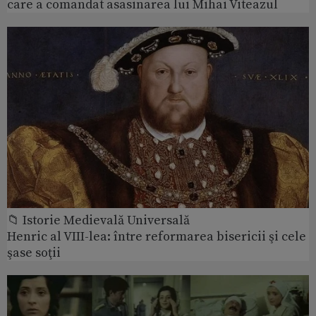
care a comandat asasinarea lui Mihai Viteazul
📁 Istorie Medievală Universală
Henric al VIII-lea: între reformarea bisericii şi cele
şase soţii