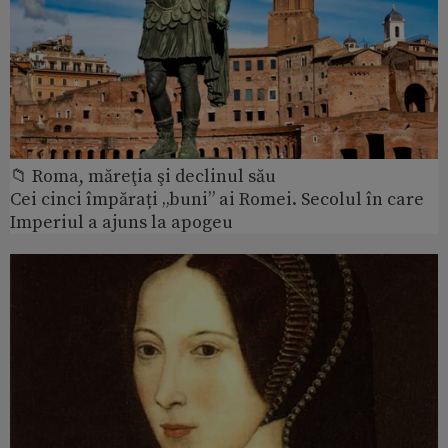
📁 Roma, măreţia şi declinul său
Cei cinci împărați „buni” ai Romei. Secolul în care
Imperiul a ajuns la apogeu