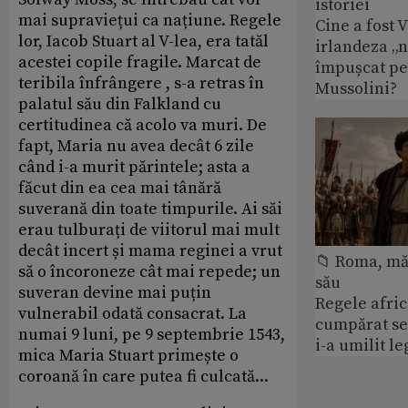
istoriei
mai supraviețui ca națiune. Regele
Cine a fost 
lor, Iacob Stuart al V-lea, era tatăl
irlandeza „n
acestei copile fragile. Marcat de
împușcat pe
teribila înfrângere , s-a retras în
Mussolini?
palatul său din Falkland cu
certitudinea că acolo va muri. De
fapt, Maria nu avea decât 6 zile
când i-a murit părintele; asta a
făcut din ea cea mai tânără
suverană din toate timpurile. Ai săi
erau tulburați de viitorul mai mult
decât incert și mama reginei a vrut
📁 Roma, măr
să o încoroneze cât mai repede; un
său
suveran devine mai puțin
Regele afric
vulnerabil odată consacrat. La
cumpărat se
numai 9 luni, pe 9 septembrie 1543,
i-a umilit l
mica Maria Stuart primește o
coroană în care putea fi culcată...