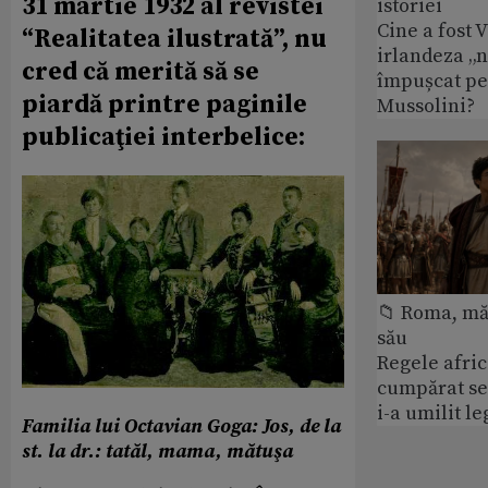
31 martie 1932 al revistei
istoriei
Cine a fost 
“Realitatea ilustrată”, nu
irlandeza „n
cred că merită să se
împușcat pe
piardă printre paginile
Mussolini?
publicaţiei interbelice:
📁 Roma, măr
său
Regele afric
cumpărat se
i-a umilit l
Familia lui Octavian Goga: Jos, de la
st. la dr.: tatăl, mama, mătuşa