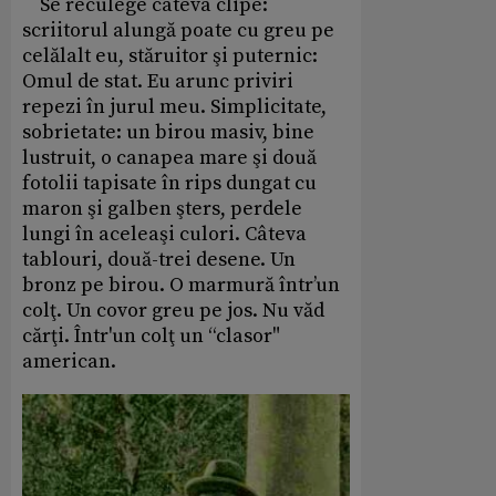
Se reculege câteva clipe:
scriitorul alungă poate cu greu pe
celălalt eu, stăruitor şi puternic:
Omul de stat. Eu arunc priviri
repezi în jurul meu. Simplicitate,
sobrietate: un birou masiv, bine
lustruit, o canapea mare şi două
fotolii tapisate în rips dungat cu
maron şi galben şters, perdele
lungi în aceleaşi culori. Câteva
tablouri, două-trei desene. Un
bronz pe birou. O marmură într’un
colţ. Un covor greu pe jos. Nu văd
cărţi. Într'un colţ un “clasor"
american.