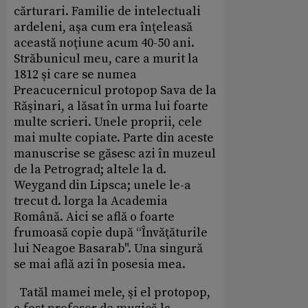
cărturari. Familie de intelectuali
ardeleni, aşa cum era înţeleasă
această noţiune acum 40-50 ani.
Străbunicul meu, care a murit la
1812 şi care se numea
Preacucernicul protopop Sava de la
Răşinari, a lăsat în urma lui foarte
multe scrieri. Unele proprii, cele
mai multe copiate. Parte din aceste
manuscrise se găsesc azi în muzeul
de la Petrograd; altele la d.
Weygand din Lipsca; unele le-a
trecut d. lorga la Academia
Română. Aici se află o foarte
frumoasă copie după “Învăţăturile
lui Neagoe Basarab". Una singură
se mai află azi în posesia mea.
Tatăl mamei mele, şi el protopop,