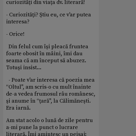
curiozităţi din viaţa dv. literară!
- Curiozităţi? Ştiu eu, ce v'ar putea
interesa?
- Orice!
Din felul cum îşi pleacă fruntea
foarte obosit în mâini, îmi dau
seama că am început să abuzez.
Totuşi insist…
- Poate v'ar interesa că poezia mea
“Oltul", am scris-o cu mult înainte
de-a vedea frumosul râu românesc,
şi anume în “ţară", la Călimăneşti.
Era iarnă.
Am stat acolo o lună de zile pentru
a-mi pune la punct o lucrare
literară. Îmi amintesc un peisaj: