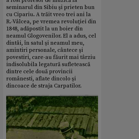
a fost profesor de muzică la
seminarul din Sibiu şi prieten bun
cu Cipariu. A trăit vreo trei ani la
R.-Vâlcea, pe vremea revoluţiei din
1848, adăpostit la un boier din
neamul Glogovenilor. El a adus, cel
dintâi, în satul şi neamul meu,
amintiri personale, cântece şi
povestiri, care-au făurit mai târziu
indisolubila legatură sufletească
dintre cele două provincii
românesti, aflate dincolo şi
dincoace de straja Carpatilor.