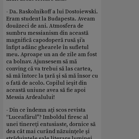
- Da. Raskolnikoff a lui Dostoiewski.
Eram student la Budapesta. Aveam
douăzeci de ani. Atmosfera de
sumbru messianism din această
magnifică capodoperă rusă şi’a
înfipt adânc ghearele în sufletul
meu. Aproape un an de zile am fost
ca bolnav. Ajunsesem să mă
conving că va trebui să las cartea,
să mă întorc la ţară şi să mă însor cu
o fată de acolo. Copilul ieşit din
această uniune avea să fie apoi
Messia Ardealului!
- Din ce îndemn aţi scos revista
“Luceafărul"? Imboldul firesc al
unei tinereţi entusiaste, dornice să
dea cât mai curând năzuinţele şi
străduinţele sale literare luminei