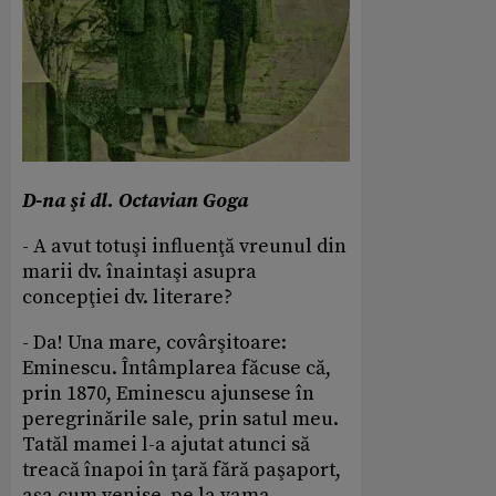
D-na şi dl. Octavian Goga
- A avut totuşi influenţă vreunul din
marii dv. înaintaşi asupra
concepţiei dv. literare?
- Da! Una mare, covârşitoare:
Eminescu. Întâmplarea făcuse că,
prin 1870, Eminescu ajunsese în
peregrinările sale, prin satul meu.
Tatăl mamei l-a ajutat atunci să
treacă înapoi în ţară fără paşaport,
aşa cum venise, pe la vama