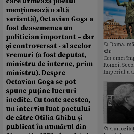
care urmează poetul
menţionează o altă
variantă), Octavian Goga a
fost deasemenea un
politician important – dar
📁 Roma, măr
şi controversat - al acelor
său
vremuri (a fost deputat,
Cei cinci îm
ministru de interne, prim
Romei. Secol
Imperiul a 
ministru). Despre
Octavian Goga se pot
spune puţine lucruri
inedite. Cu toate acestea,
un interviu luat poetului
de către Otilia Ghibu şi
publicat în numărul din
📁 Curiozităţ