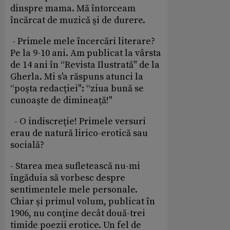
dinspre mama. Mă întorceam
încărcat de muzică şi de durere.
- Primele mele încercări literare?
Pe la 9-10 ani. Am publicat la vârsta
de 14 ani în “Revista Ilustrată" de la
Gherla. Mi s'a răspuns atunci la
“poşta redacţiei": “ziua bună se
cunoaşte de dimineaţă!"
- O indiscreţie! Primele versuri
erau de natură lirico-erotică sau
socială?
- Starea mea sufletească nu-mi
îngăduia să vorbesc despre
sentimentele mele personale.
Chiar şi primul volum, publicat în
1906, nu conţine decât două-trei
timide poezii erotice. Un fel de