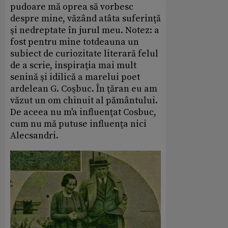
pudoare mă oprea să vorbesc
despre mine, văzând atâta suferinţă
şi nedreptate în jurul meu. Notez: a
fost pentru mine totdeauna un
subiect de curiozitate literară felul
de a scrie, inspiraţia mai mult
senină şi idilică a marelui poet
ardelean G. Coşbuc. În ţăran eu am
văzut un om chinuit al pământului.
De aceea nu m'a influenţat Cosbuc,
cum nu mă putuse influenţa nici
Alecsandri.