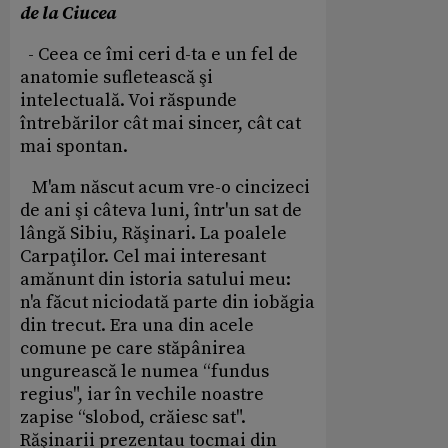
de la Ciucea
- Ceea ce îmi ceri d-ta e un fel de
anatomie sufletească şi
intelectuală. Voi răspunde
întrebărilor cât mai sincer, cât cat
mai spontan.
M'am născut acum vre-o cincizeci
de ani şi câteva luni, într'un sat de
lângă Sibiu, Răşinari. La poalele
Carpaţilor. Cel mai interesant
amănunt din istoria satului meu:
n'a făcut niciodată parte din iobăgia
din trecut. Era una din acele
comune pe care stăpânirea
ungurească le numea “fundus
regius", iar în vechile noastre
zapise “slobod, crăiesc sat".
Răşinarii prezentau tocmai din