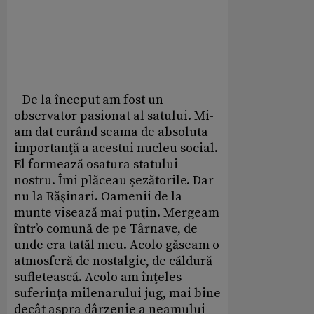
De la început am fost un
observator pasionat al satului. Mi-
am dat curând seama de absoluta
importanţă a acestui nucleu social.
El formează osatura statului
nostru. Îmi plăceau şezătorile. Dar
nu la Răşinari. Oamenii de la
munte visează mai puţin. Mergeam
într’o comună de pe Târnave, de
unde era tatăl meu. Acolo găseam o
atmosferă de nostalgie, de căldură
sufletească. Acolo am înţeles
suferinţa milenarului jug, mai bine
decât aspra dârzenie a neamului