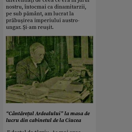
diferentiaţi de ceea ce era în jurul
nostru, întocmai ca dinamitarzii,
pe sub pământ, am lucrat la
prăbuşirea imperiului austro-
ungar. Şi-am reuşit.
“Cântăreţul Ardealului” la masa de
lucru din cabinetul de la Ciucea