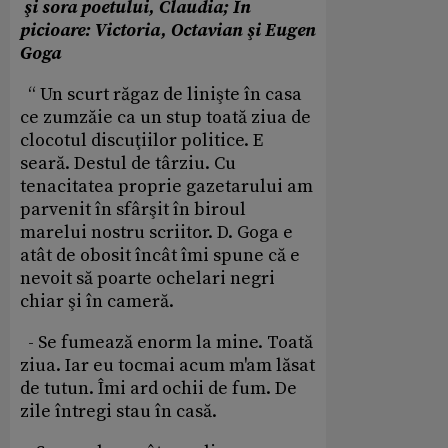
şi sora poetului, Claudia; În
picioare: Victoria, Octavian şi Eugen
Goga
“ Un scurt răgaz de linişte în casa
ce zumzăie ca un stup toată ziua de
clocotul discuţiilor politice. E
seară. Destul de târziu. Cu
tenacitatea proprie gazetarului am
parvenit în sfârşit în biroul
marelui nostru scriitor. D. Goga e
atât de obosit încât îmi spune că e
nevoit să poarte ochelari negri
chiar şi în cameră.
- Se fumează enorm la mine. Toată
ziua. Iar eu tocmai acum m'am lăsat
de tutun. Îmi ard ochii de fum. De
zile întregi stau în casă.