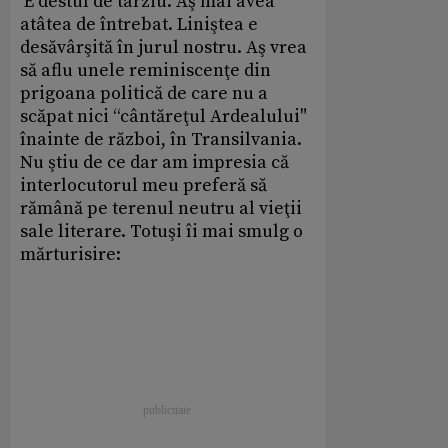
E destul de târziu. Aş mai avea
atâtea de întrebat. Liniştea e
desăvârşită în jurul nostru. Aş vrea
să aflu unele reminiscenţe din
prigoana politică de care nu a
scăpat nici “cântăreţul Ardealului"
înainte de război, în Transilvania.
Nu ştiu de ce dar am impresia că
interlocutorul meu preferă să
rămână pe terenul neutru al vieţii
sale literare. Totuşi îi mai smulg o
mărturisire: