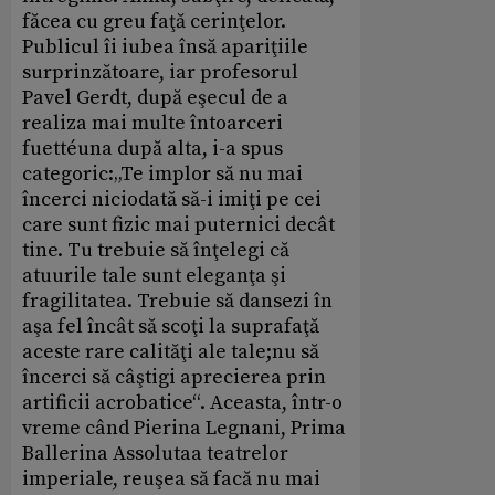
făcea cu greu faţă cerinţelor.
Publicul îi iubea însă apariţiile
surprinzătoare, iar profesorul
Pavel Gerdt, după eşecul de a
realiza mai multe întoarceri
fuettéuna după alta, i-a spus
categoric:„Te implor să nu mai
încerci niciodată să-i imiţi pe cei
care sunt fizic mai puternici decât
tine. Tu trebuie să înţelegi că
atuurile tale sunt eleganţa şi
fragilitatea. Trebuie să dansezi în
aşa fel încât să scoţi la suprafaţă
aceste rare calităţi ale tale;nu să
încerci să câştigi aprecierea prin
artificii acrobatice“. Aceasta, într-o
vreme când Pierina Legnani, Prima
Ballerina Assolutaa teatrelor
imperiale, reuşea să facă nu mai