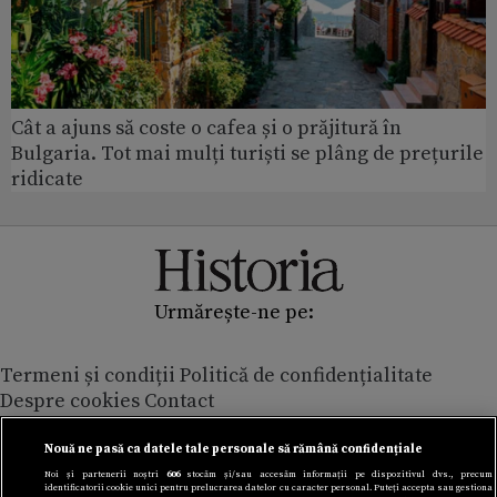
Cât a ajuns să coste o cafea și o prăjitură în
Bulgaria. Tot mai mulți turiști se plâng de prețurile
ridicate
Urmărește-ne pe:
Termeni și condiții
Politică de confidențialitate
Despre cookies
Contact
Modifică preferințe pentru confidențialitate
© Toate drepturile rezervate Adevarul Holding 2026
Nouă ne pasă ca datele tale personale să rămână confidențiale
Noi și partenerii noștri
606
stocăm și/sau accesăm informații pe dispozitivul dvs., precum
identificatorii cookie unici pentru prelucrarea datelor cu caracter personal. Puteți accepta sau gestiona