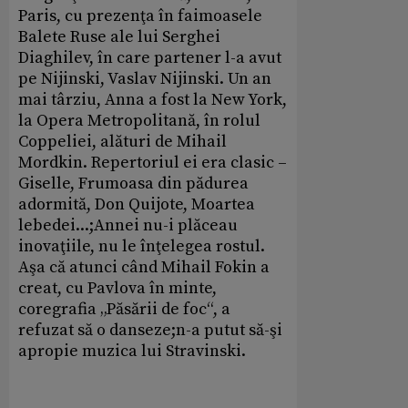
Paris, cu prezenţa în faimoasele
Balete Ruse ale lui Serghei
Diaghilev, în care partener l-a avut
pe Nijinski, Vaslav Nijinski. Un an
mai târziu, Anna a fost la New York,
la Opera Metropolitană, în rolul
Coppeliei, alături de Mihail
Mordkin. Repertoriul ei era clasic –
Giselle, Frumoasa din pădurea
adormită, Don Quijote, Moartea
lebedei...;Annei nu-i plăceau
inovaţiile, nu le înţelegea rostul.
Aşa că atunci când Mihail Fokin a
creat, cu Pavlova în minte,
coregrafia „Păsării de foc“, a
refuzat să o danseze;n-a putut să-şi
apropie muzica lui Stravinski.