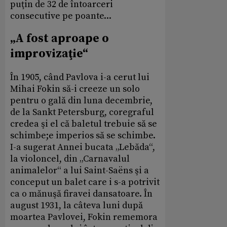
puţin de 32 de întoarceri
consecutive pe poante...
„A fost aproape o
improvizaţie“
În 1905, când Pavlova i-a cerut lui
Mihai Fokin să-i creeze un solo
pentru o gală din luna decembrie,
de la Sankt Petersburg, coregraful
credea şi el că baletul trebuie să se
schimbe;e imperios să se schimbe.
I-a sugerat Annei bucata „Lebăda“,
la violoncel, din „Carnavalul
animalelor“ a lui Saint-Saëns şi a
conceput un balet care i s-a potrivit
ca o mănuşă firavei dansatoare. În
august 1931, la câteva luni după
moartea Pavlovei, Fokin rememora