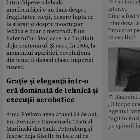
📁 Curiozităţ
întruchipeze o lebădă
istoriei
muribundă;ci e un dans despre
Cine a fost 
fragilitatea vieţii, despre lupta de
irlandeza „n
la sfârşit şi despre moarte;iar
împușcat pe
lebăda e doar o metaforă. E un
Mussolini?
balet tulburător, care-a a împlinit
deja centenarul. Şi care, în 1905, la
momentul apariţiei, revoluţiona
din temelii dansul clasic imperial
rusesc.
Graţie şi eleganţă într-o
eră dominată de tehnică şi
📁 Războiul
execuţii acrobatice
„O lecție de
Agentul brit
Anna Pavlova avea atunci 24 de ani.
fugit în Rusi
Era Première Danseusela Teatrul
pe spionii i
Mariinski din Sankt Petersburg şi
fusese deja Giselle în baletul cu