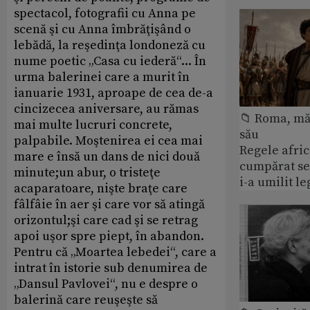
spectacol, fotografii cu Anna pe
scenă şi cu Anna îmbrăţişând o
lebădă, la reşedinţa londoneză cu
nume poetic „Casa cu iederă“... În
urma balerinei care a murit în
ianuarie 1931, aproape de cea de-a
cincizecea aniversare, au rămas
📁 Roma, măr
mai multe lucruri concrete,
său
palpabile. Moştenirea ei cea mai
Regele afric
mare e însă un dans de nici două
cumpărat se
minute;un abur, o tristeţe
i-a umilit l
acaparatoare, nişte braţe care
fâlfâie în aer şi care vor să atingă
orizontul;şi care cad şi se retrag
apoi uşor spre piept, în abandon.
Pentru că „Moartea lebedei“, care a
intrat în istorie sub denumirea de
„Dansul Pavlovei“, nu e despre o
balerină care reuşeşte să