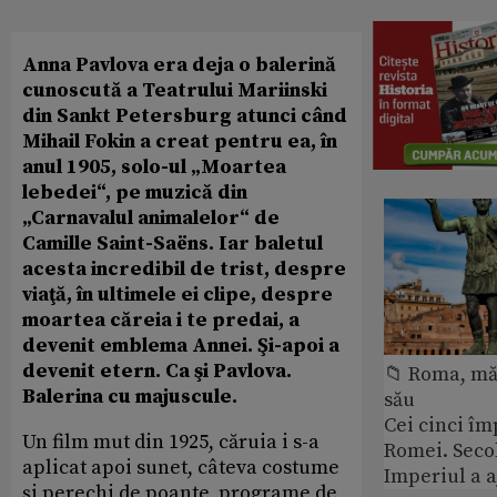
Anna Pavlova era deja o balerină
cunoscută a Teatrului Mariinski
din Sankt Petersburg atunci când
Mihail Fokin a creat pentru ea, în
anul 1905, solo-ul „Moartea
lebedei“, pe muzică din
„Carnavalul animalelor“ de
Camille Saint-Saëns. Iar baletul
acesta incredibil de trist, despre
viaţă, în ultimele ei clipe, despre
moartea căreia i te predai, a
devenit emblema Annei. Şi-apoi a
devenit etern. Ca şi Pavlova.
📁 Roma, măr
Balerina cu majuscule.
său
Cei cinci îm
Un film mut din 1925, căruia i s-a
Romei. Secol
aplicat apoi sunet, câteva costume
Imperiul a 
şi perechi de poante, programe de