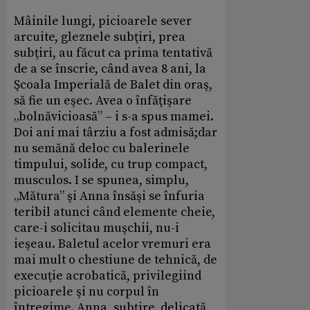
Mâinile lungi, picioarele sever
arcuite, gleznele subţiri, prea
subţiri, au făcut ca prima tentativă
de a se înscrie, când avea 8 ani, la
Şcoala Imperială de Balet din oraş,
să fie un eşec. Avea o înfăţişare
„bolnăvicioasă” – i s-a spus mamei.
Doi ani mai târziu a fost admisă;dar
nu semănă deloc cu balerinele
timpului, solide, cu trup compact,
musculos. I se spunea, simplu,
„Mătura” şi Anna însăşi se înfuria
teribil atunci când elemente cheie,
care-i solicitau muşchii, nu-i
ieşeau. Baletul acelor vremuri era
mai mult o chestiune de tehnică, de
execuţie acrobatică, privilegiind
picioarele şi nu corpul în
întregime. Anna, subţire, delicată,