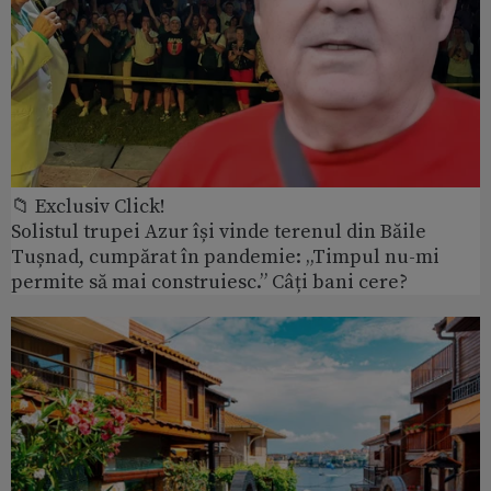
📁 Exclusiv Click!
Solistul trupei Azur își vinde terenul din Băile
Tușnad, cumpărat în pandemie: „Timpul nu-mi
permite să mai construiesc.” Câți bani cere?