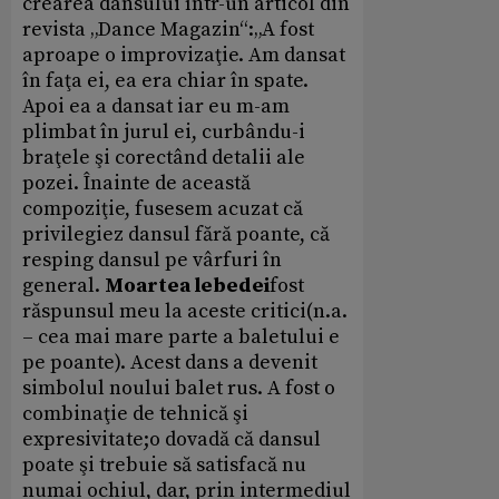
crearea dansului într-un articol din
revista „Dance Magazin“:„A fost
aproape o improvizaţie. Am dansat
în faţa ei, ea era chiar în spate.
Apoi ea a dansat iar eu m-am
plimbat în jurul ei, curbându-i
braţele şi corectând detalii ale
pozei. Înainte de această
compoziţie, fusesem acuzat că
privilegiez dansul fără poante, că
resping dansul pe vârfuri în
general.
Moartea lebedei
fost
răspunsul meu la aceste critici(n.a.
– cea mai mare parte a baletului e
pe poante). Acest dans a devenit
simbolul noului balet rus. A fost o
combinaţie de tehnică şi
expresivitate;o dovadă că dansul
poate şi trebuie să satisfacă nu
numai ochiul, dar, prin intermediul