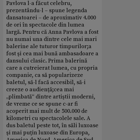
Pavlova l-a făcut celebru,
prezentându-l – spune legenda
dansatoarei – de aproximativ 4.000
de ori în spectacole din lumea
largă. Pentru că Anna Pavlova a fost
nu numai una dintre cele mai mari
balerine ale tuturor timpurilor;a
fost şi cea mai bună ambasadoare a
dansului clasic. Prima balerină
care a cutreierat lumea, cu propria
companie, ca să popularizeze
baletul, să-l facă accesibil, să-i
creeze o audienţă;cea mai
„plimbată“ dintre artiştii moderni,
de vreme ce se spune c-ar fi
acoperit mai mult de 500.000 de
kilometri cu spectacolele sale. A
dus baletul peste tot, în săli luxoase
şi mai puţin luxoase din Europa,
America de Nord, America de Sud,