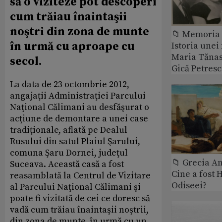
să o viziteze pot descoperi
cum trăiau înaintaşii
noştri din zona de munte
📁 Memoria 
în urmă cu aproape cu
Istoria unei 
Maria Tănase
secol.
Gică Petres
La data de 23 octombrie 2012,
angajaţii Administraţiei Parcului
Naţional Călimani au desfăşurat o
acţiune de demontare a unei case
tradiţionale, aflată pe Dealul
Rusului din satul Plaiul Şarului,
comuna Şaru Dornei, judeţul
📁 Grecia An
Suceava. Această casă a fost
Cine a fost 
reasamblată la Centrul de Vizitare
Odiseei?
al Parcului Naţional Călimani şi
poate fi vizitată de cei ce doresc să
vadă cum trăiau înaintaşii noştrii,
din zona de munte, în urmă cu un