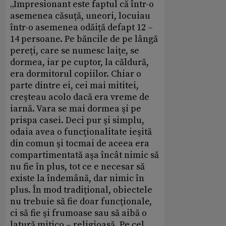
„Impresionant este faptul că într-o
asemenea căsuţă, uneori, locuiau
într-o asemenea odăiţă defapt 12 –
14 persoane. Pe băncile de pe lângă
pereţi, care se numesc laiţe, se
dormea, iar pe cuptor, la căldură,
era dormitorul copiilor. Chiar o
parte dintre ei, cei mai mititei,
creşteau acolo dacă era vreme de
iarnă. Vara se mai dormea şi pe
prispa casei. Deci pur şi simplu,
odaia avea o funcţionalitate ieşită
din comun şi tocmai de aceea era
compartimentată aşa încât nimic să
nu fie în plus, tot ce e necesar să
existe la îndemână, dar nimic în
plus. În mod tradiţional, obiectele
nu trebuie să fie doar funcţionale,
ci să fie şi frumoase sau să aibă o
latură mitico – religioasă. Pe cel