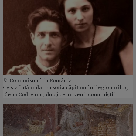
📁 Comunismul in România
Ce s-a întâmplat cu soţia căpitanului legionarilor,
Elena Codreanu, după ce au venit comuniștii