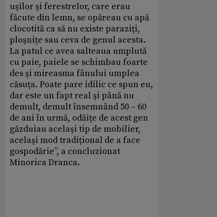
uşilor şi ferestrelor, care erau
făcute din lemn, se opăreau cu apă
clocotită ca să nu existe paraziţi,
ploşniţe sau ceva de genul acesta.
La patul ce avea salteaua umplută
cu paie, paiele se schimbau foarte
des şi mireasma fânului umplea
căsuţa. Poate pare idilic ce spun eu,
dar este un fapt real şi până nu
demult, demult însemnând 50 – 60
de ani în urmă, odăiţe de acest gen
găzduiau acelaşi tip de mobilier,
acelaşi mod tradiţional de a face
gospodărie”, a concluzionat
Minorica Dranca.