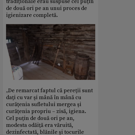
tradiţionale erau suspuse cel puţin
de două ori pe an unui proces de
igienizare completă.
„De remarcat faptul că pereţii sunt
daţi cu var şi mână în mână cu
curăţenia sufletului mergea şi
curăţenia propriu – zisă, igiena.
Cel puţin de două ori pe an,
modesta odăiţă era văruită,
dezinfectată, blănile şi tocurile