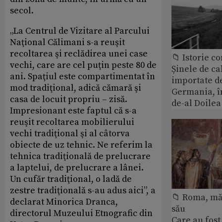
secol.
„La Centrul de Vizitare al Parcului
Naţional Călimani s-a reuşit
recoltarea şi reclădirea unei case
📁 Istorie 
vechi, care are cel puţin peste 80 de
Șinele de ca
ani. Spaţiul este compartimentat în
importate d
mod tradiţional, adică cămară şi
Germania, î
casa de locuit propriu – zisă.
de-al Doile
Impresionant este faptul că s-a
reuşit recoltarea mobilierului
vechi tradiţional şi al câtorva
obiecte de uz tehnic. Ne referim la
tehnica tradiţională de prelucrare
a laptelui, de prelucrare a lânei.
Un cufăr tradiţional, o ladă de
zestre tradiţională s-au adus aici”, a
📁 Roma, măr
declarat Minorica Dranca,
său
directorul Muzeului Etnografic din
Care au fost