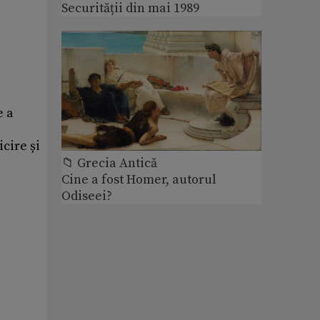
Securității din mai 1989
e a
cire și
📁 Grecia Antică
Cine a fost Homer, autorul
Odiseei?