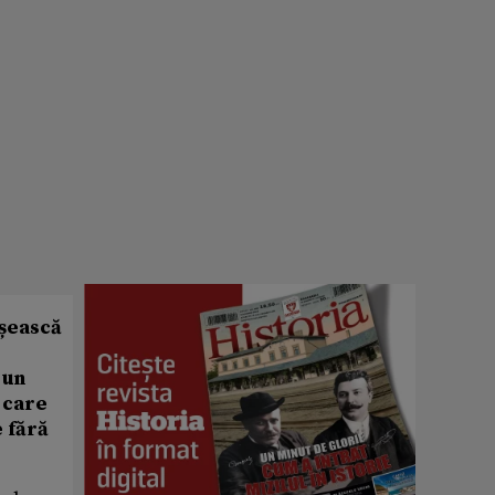
ușească
 un
 care
e fără