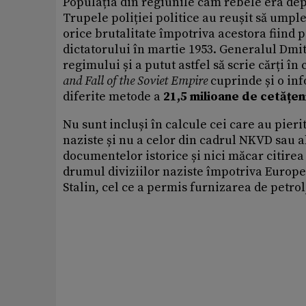
Populația din regiunile cam rebele era depor
Trupele poliției politice au reușit să umpl
orice brutalitate împotriva acestora fiind 
dictatorului în martie 1953. Generalul Dmi
regimului și a putut astfel să scrie cărți î
and Fall of the Soviet Empire
cuprinde și o inf
diferite metode a
21,5 milioane de cetățeni
Nu sunt incluși în calcule cei care au pierit
naziste și nu a celor din cadrul NKVD sau 
documentelor istorice și nici măcar citirea
drumul diviziilor naziste împotriva Europei 
Stalin, cel ce a permis furnizarea de petrol