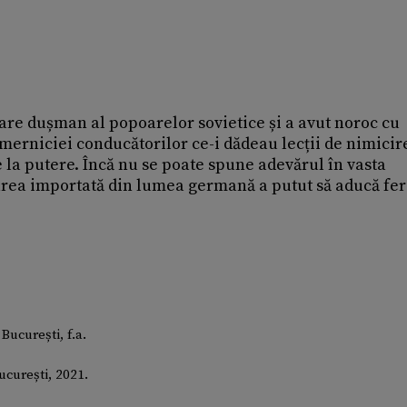
re dușman al popoarelor sovietice și a avut noroc cu
merniciei conducătorilor ce-i dădeau lecții de nimicir
 la putere. Încă nu se poate spune adevărul în vasta
area importată din lumea germană a putut să aducă feri
 București, f.a.
București, 2021.