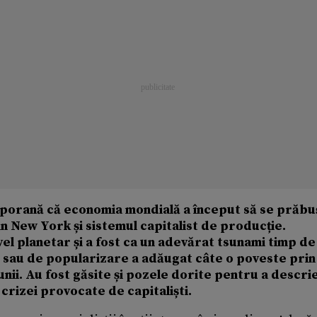
emporană că economia mondială a început să se prăb
in New York și sistemul capitalist de producție.
vel planetar și a fost ca un adevărat tsunami timp de
ce sau de popularizare a adăugat câte o poveste prin
unii. Au fost găsite și pozele dorite pentru a descri
crizei provocate de capitaliști.