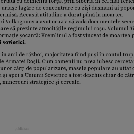
tată cu domiciliu forțat prin Siberia în cel mai ferici
e uriașe lagăre de concentrare cu ziși dușmani ai popo
permisă. Această atitudine a durat până la moartea
tri Volkogonov a avut ocazia să vadă documentele secre
n care să prezinte atrocitățile regimului roșu. Volumul
T
ormație șocantă: Kremlinul a fost vinovat de moartea 
 sovietici.
 în anii de război, majoritatea fiind puși în contul tru
ale Armatei Roșii. Cum oamenii nu prea iubesc cerceta
 unor cărți de popularizare, masele populare au uitat 
și apoi a Uniunii Sovietice a fost deschis chiar de căt
, minereuri strategice și cereale.