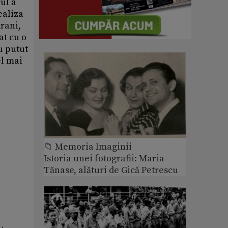
rul a
ealiza
rani,
at cu o
u putut
el mai
📁 Memoria Imaginii
Istoria unei fotografii: Maria
Tănase, alături de Gică Petrescu