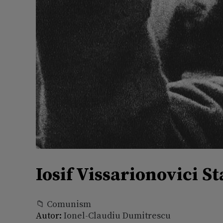
Iosif Vissarionovici S
📁 Comunism
Autor:
Ionel-Claudiu Dumitrescu