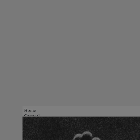
Home
General