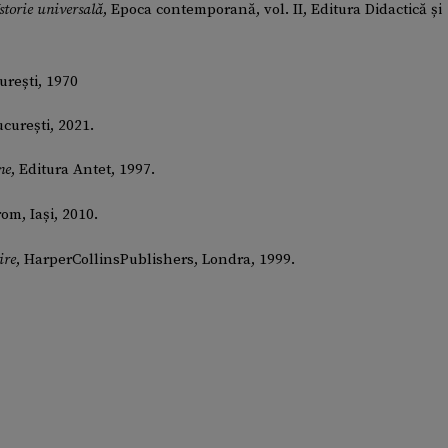
Istorie universală
, Epoca contemporană, vol. II, Editura Didactică și
curești, 1970
ucurești, 2021.
ne
, Editura Antet, 1997.
rom, Iași, 2010.
ire
, HarperCollinsPublishers, Londra, 1999.