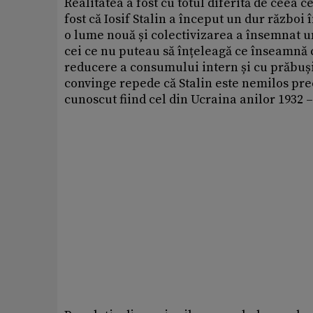
Realitatea a fost cu totul diferită de ceea c
fost că Iosif Stalin a început un dur războ
o lume nouă și colectivizarea a însemnat un
cei ce nu puteau să înțeleagă ce înseamnă c
reducere a consumului intern și cu prăbuși
convinge repede că Stalin este nemilos prec
cunoscut fiind cel din Ucraina anilor 1932