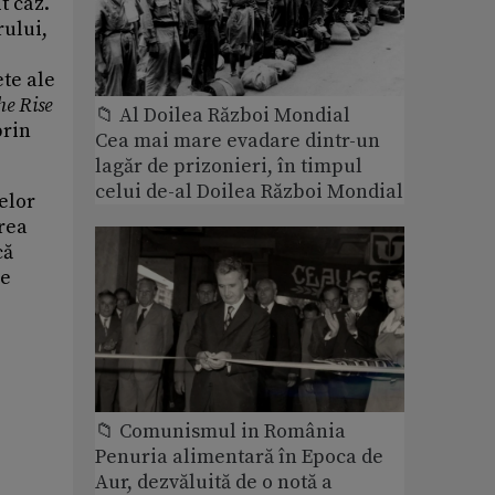
t caz.
rului,
te ale
he Rise
📁 Al Doilea Război Mondial
prin
Cea mai mare evadare dintr-un
lagăr de prizonieri, în timpul
celui de-al Doilea Război Mondial
pelor
rea
că
re
📁 Comunismul in România
Penuria alimentară în Epoca de
Aur, dezvăluită de o notă a