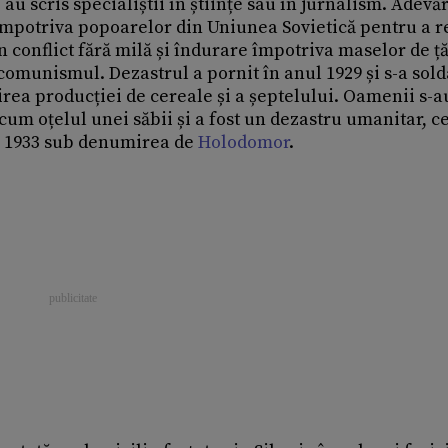
e au scris specialiștii în științe sau în jurnalism. Adevă
i împotriva popoarelor din Uniunea Sovietică pentru a r
 conflict fără milă și îndurare împotriva maselor de ță
omunismul. Dezastrul a pornit în anul 1929 și s-a sold
rea producției de cereale și a șeptelului. Oamenii s-a
um oțelul unei săbii și a fost un dezastru umanitar, c
 – 1933 sub denumirea de
Holodomor
.