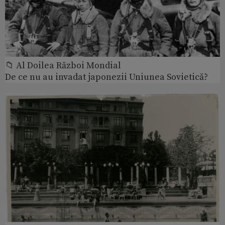
📁 Al Doilea Război Mondial
De ce nu au invadat japonezii Uniunea Sovietică?