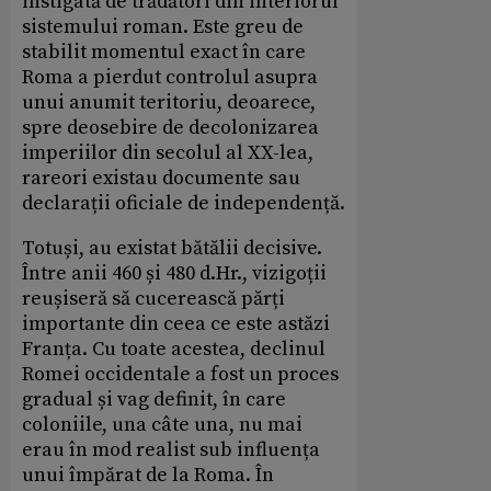
instigată de trădători din interiorul
sistemului roman. Este greu de
stabilit momentul exact în care
Roma a pierdut controlul asupra
unui anumit teritoriu, deoarece,
spre deosebire de decolonizarea
imperiilor din secolul al XX-lea,
rareori existau documente sau
declarații oficiale de independență.
Totuși, au existat bătălii decisive.
Între anii 460 și 480 d.Hr., vizigoții
reușiseră să cucerească părți
importante din ceea ce este astăzi
Franța. Cu toate acestea, declinul
Romei occidentale a fost un proces
gradual și vag definit, în care
coloniile, una câte una, nu mai
erau în mod realist sub influența
unui împărat de la Roma. În