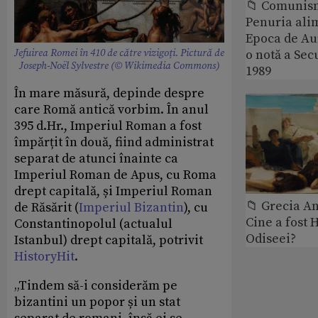
📁 Comunis
Penuria ali
Epoca de Aur
Jefuirea Romei în 410 de către vizigoți. Pictură de
o notă a Sec
Joseph-Noël Sylvestre (© Wikimedia Commons)
1989
În mare măsură, depinde despre
care Romă antică vorbim. În anul
395 d.Hr., Imperiul Roman a fost
împărțit în două, fiind administrat
separat de atunci înainte ca
Imperiul Roman de Apus, cu Roma
drept capitală, și Imperiul Roman
📁 Grecia An
de Răsărit (
Imperiul Bizantin
), cu
Cine a fost 
Constantinopolul (actualul
Odiseei?
Istanbul) drept capitală, potrivit
HistoryHit
.
„Tindem să-i considerăm pe
bizantini un popor și un stat