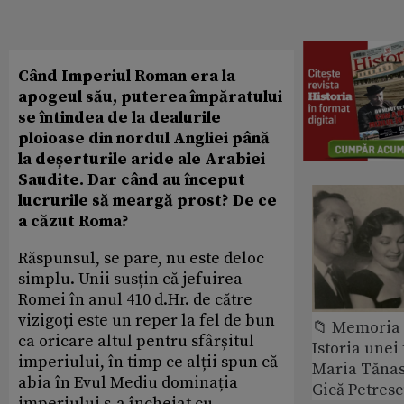
Când Imperiul Roman era la
apogeul său, puterea împăratului
se întindea de la dealurile
ploioase din nordul Angliei până
la deșerturile aride ale Arabiei
Saudite. Dar când au început
lucrurile să meargă prost? De ce
a căzut Roma?
Răspunsul, se pare, nu este deloc
simplu. Unii susțin că jefuirea
Romei în anul 410 d.Hr. de către
vizigoți este un reper la fel de bun
📁 Memoria 
ca oricare altul pentru sfârșitul
Istoria unei 
imperiului, în timp ce alții spun că
Maria Tănase
abia în Evul Mediu dominația
Gică Petres
imperiului s-a încheiat cu