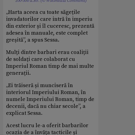
100-500 d.Hr. (© Wikimedia Commons)
„Harta aceea cu toate săgețile
invadatorilor care intră în imperiu
din exterior și îl cuceresc, prezentă
adesea în manuale, este complet
greșită”, a spus Sessa.
Mulți dintre barbari erau coaliții
de soldați care colaborat cu
Imperiul Roman timp de mai multe
generații.
„Ei trăiseră și munciseră în
interiorul Imperiului Roman, în
numele Imperiului Roman, timp de
decenii, dacă nu chiar secole”, a
explicat Sessa.
Acest lucru le-a oferit barbarilor
ocazia de a învăța tacticile și