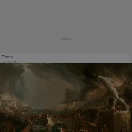
Home
General