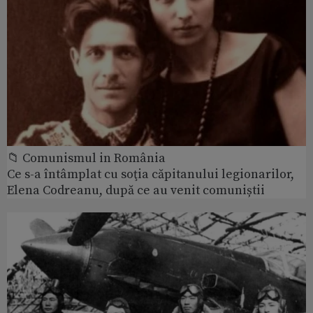
📁 Comunismul in România
Ce s-a întâmplat cu soţia căpitanului legionarilor,
Elena Codreanu, după ce au venit comuniștii