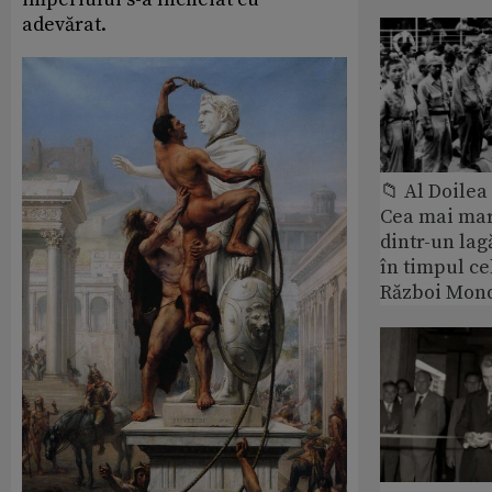
adevărat.
📁 Al Doile
Cea mai ma
dintr-un lag
în timpul ce
Război Mond