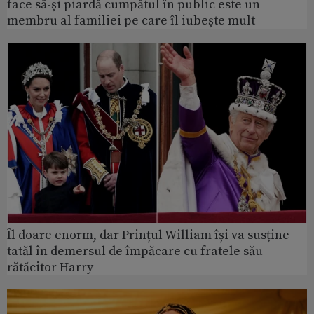
face să-și piardă cumpătul în public este un
membru al familiei pe care îl iubește mult
Îl doare enorm, dar Prințul William își va susține
tatăl în demersul de împăcare cu fratele său
rătăcitor Harry