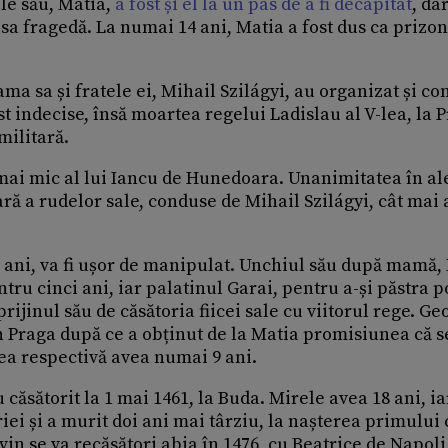
ele său, Matia,
a fost și el la un pas de a fi decapitat
, da
sa fragedă. La numai 14 ani, Matia a fost dus ca prizon
ma sa și fratele ei, Mihail Szilágyi, au organizat și co
t indecise, însă moartea regelui Ladislau al V-lea, la 
militară.
l mai mic al lui Iancu de Hunedoara. Unanimitatea în a
ară a rudelor sale, conduse de Mihail Szilágyi, cât mai 
5 ani, va fi ușor de manipulat. Unchiul său după mamă,
ntru cinci ani, iar palatinul Garai, pentru a-și păstra p
rijinul său de căsătoria fiicei sale cu viitorul rege. Ge
n Praga după ce a obținut de la Matia promisiunea că s
mea respectivă avea numai 9 ani.
căsătorit la 1 mai 1461, la Buda. Mirele avea 18 ani, ia
ei și a murit doi ani mai târziu, la nașterea primului 
in se va recăsători abia în 1476, cu Beatrice de Napoli