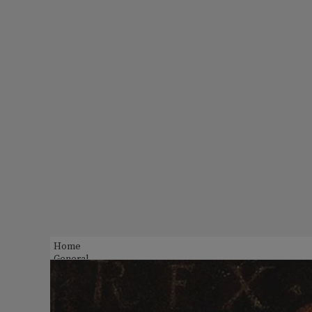
Home
General