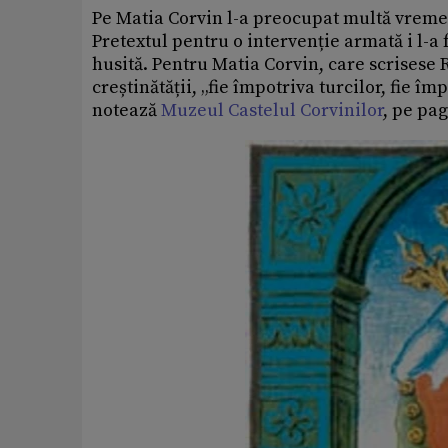
Pe Matia Corvin l-a preocupat multă vreme 
Pretextul pentru o intervenție armată i l-a 
husită. Pentru Matia Corvin, care scrisese 
creștinătății, „fie împotriva turcilor, fie î
notează
Muzeul Castelul Corvinilor
, pe pag