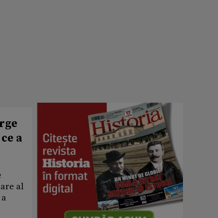
orge
 ce a
e
mare al
 a