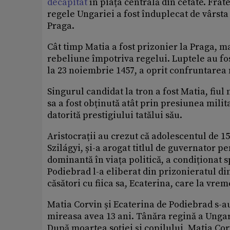
decapitat
în piața centrală din cetate. Frat
regele Ungariei a fost înduplecat de vârsta 
Praga.
Cât timp Matia a fost prizonier la Praga, ma
rebeliune împotriva regelui. Luptele au fos
la 23 noiembrie 1457, a oprit confruntarea 
Singurul candidat la tron a fost Matia, fiu
sa a fost obținută atât prin presiunea milit
datorită prestigiului tatălui său.
Aristocrații au crezut că adolescentul de 1
Szilágyi, și-a arogat titlul de guvernator pe
dominantă în viața politică, a condiționat sp
Podiebrad l-a eliberat din prizonieratul di
căsători cu fiica sa, Ecaterina, care la vre
Matia Corvin și Ecaterina de Podiebrad s-au 
mireasa avea 13 ani. Tânăra regină a Ungari
După moartea soției și copilului, Matia Corv