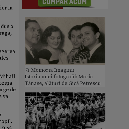
r
ier la
ndus o
Praga,
legerea
ales
📁 Memoria Imaginii
 Mihail
Istoria unei fotografii: Maria
oziția
Tănase, alături de Gică Petrescu
orge de
e va
r
copil.
, însă