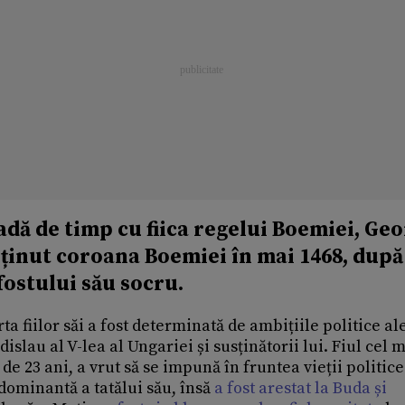
adă de timp cu fiica regelui Boemiei, Ge
ținut coroana Boemiei în mai 1468, după
fostului său socru.
 fiilor săi a fost determinată de ambițiile politice al
dislau al V-lea al Ungariei și susținătorii lui. Fiul cel 
de 23 ani, a vrut să se impună în fruntea vieții politice
dominantă a tatălui său, însă
a fost arestat la Buda și