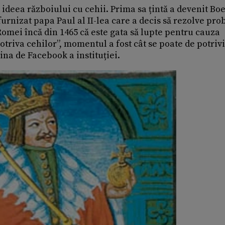
ideea războiului cu cehii. Prima sa țintă a devenit Bo
furnizat papa Paul al II-lea care a decis să rezolve pr
Romei încă din 1465 că este gata să lupte pentru cauza
mpotriva cehilor”, momentul a fost cât se poate de potrivi
ina de Facebook a instituției.