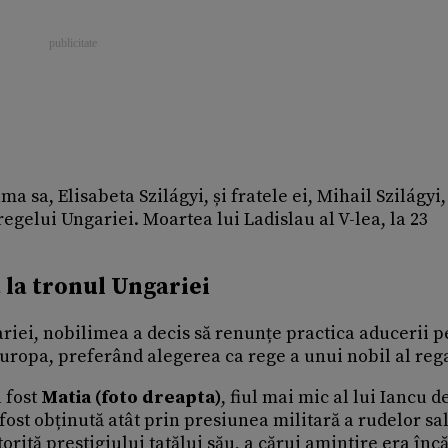
a sa, Elisabeta Szilágyi, și fratele ei, Mihail Szilágyi,
egelui Ungariei. Moartea lui Ladislau al V-lea, la 23
 la tronul Ungariei
riei, nobilimea a decis să renunțe practica aducerii p
uropa, preferând alegerea ca rege a unui nobil al reg
a fost
Matia (foto dreapta)
, fiul mai mic al lui Iancu d
st obținută atât prin presiunea militară a rudelor sal
rită prestigiului tatălui său, a cărui amintire era încă