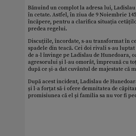
Bănuind un complot la adresa lui, Ladislau
în cetate. Astfel, în ziua de 9 Noiembrie 14
încăpere, pentru a clarifica situația cetăți
predea regelui.
Discuțiile, încordate, s-au transformat în c
spadele din teacă. Cei doi rivali s-au luptat
de a-l învinge pe Ladislau de Hunedoara, o
agresorului și l-au omorât, împreună cu toț
după ce și-a dat cuvântul de majestate că m
După acest incident, Ladislau de Hunedoara 
și l-a forțat să-i ofere demnitatea de căpit
promisiunea că el și familia sa nu vor fi p