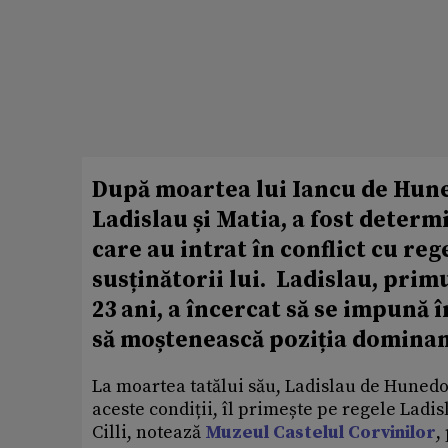
După moartea lui Iancu de Hunedo
Ladislau și Matia, a fost determi
care au intrat în conflict cu reg
susținătorii lui. Ladislau, primu
23 ani, a încercat să se impună î
să moștenească poziția dominant
La moartea tatălui său, Ladislau de Hunedoa
aceste condiții, îl primește pe regele Ladis
Cilli, notează
Muzeul Castelul Corvinilor
,