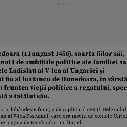
ara (11 august 1456), soarta fiilor săi,
nată de ambițiile politice ale familiei sa
ele Ladislau al V-lea al Ungariei și
l fiu al lui Iancu de Hunedoara, în vârst
n fruntea vieții politice a regatului, spe
ă a tatălui său.
ra dobândește funcția de căpitan al cetății Belgradulu
lau al V-lea Postumul, care era însoțit de contele Ulric
 pe pagina de Facebook a instituției.