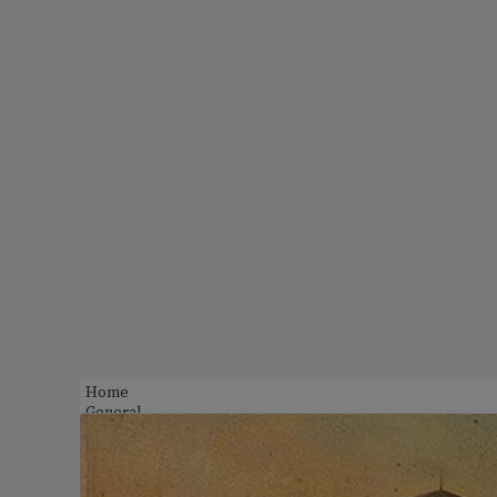
Home
General