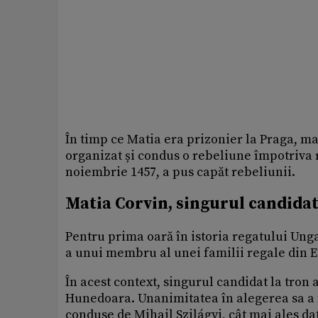
În timp ce Matia era prizonier la Praga, mam
organizat și condus o rebeliune împotriva r
noiembrie 1457, a pus capăt rebeliunii.
Matia Corvin, singurul candidat
Pentru prima oară în istoria regatului Unga
a unui membru al unei familii regale din E
În acest context, singurul candidat la tron 
Hunedoara. Unanimitatea în alegerea sa a fo
conduse de Mihail Szilágyi, cât mai ales dato