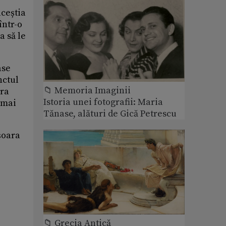
aceștia
într-o
a să le
ase
nctul
📁 Memoria Imaginii
pra
Istoria unei fotografii: Maria
umai
Tănase, alături de Gică Petrescu
șoara
📁 Grecia Antică