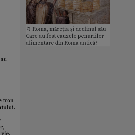
📁 Roma, măreţia şi declinul său
Care au fost cauzele penuriilor
alimentare din Roma antică?
 au
e tron
atului.
e
e,
 vie.