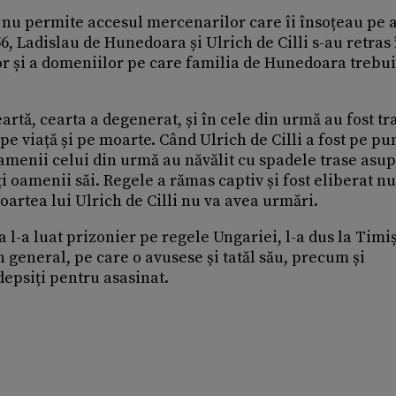
 nu permite accesul mercenarilor care îi însoțeau pe 
56, Ladislau de Hunedoara și Ulrich de Cilli s-au retras 
lor și a domeniilor pe care familia de Hunedoara trebui
eartă, cearta a degenerat, și în cele din urmă au fost tr
 pe viață și pe moarte. Când Ulrich de Cilli a fost pe pu
amenii celui din urmă au năvălit cu spadele trase asu
i oamenii săi. Regele a rămas captiv și fost eliberat n
oartea lui Ulrich de Cilli nu va avea urmări.
l-a luat prizonier pe regele Ungariei, l-a dus la Timi
an general, pe care o avusese și tatăl său, precum și
edepsiți pentru asasinat.