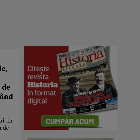
le,
ă de
rând
i. În
h de