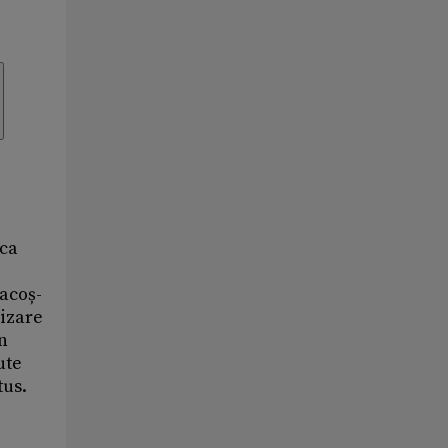
 ca
Racoș-
nizare
în
ute
tus.