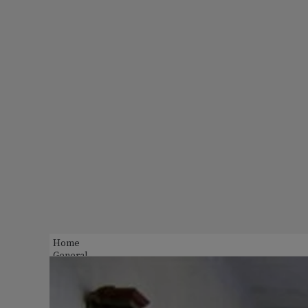
Home
General