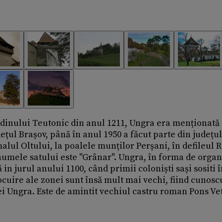
dinului Teutonic din anul 1211, Ungra era menționată
ețul Brașov, până în anul 1950 a făcut parte din județul
alul Oltului, la poalele munților Perșani, în defileul 
umele satului este "Grânar". Ungra, în forma de orga
 in jurul anului 1100, când primii coloniști sași sositi 
ocuire ale zonei sunt însă mult mai vechi, fiind cunosc
i Ungra. Este de amintit vechiul castru roman Pons Ve