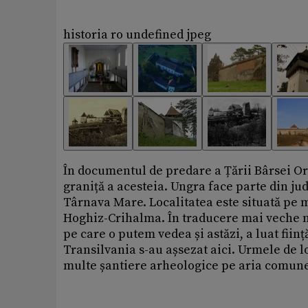
historia ro undefined jpeg
În documentul de predare a Țării Bârsei Or
graniță a acesteia. Ungra face parte din jud
Târnava Mare. Localitatea este situată pe m
Hoghiz-Crihalma. În traducere mai veche n
pe care o putem vedea și astăzi, a luat ființă
Transilvania s-au așsezat aici. Urmele de l
multe șantiere arheologice pe aria comune