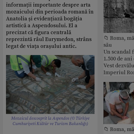
informații importante despre arta
mozaicului din perioada romană în
Anatolia și evidențiază bogăția
artistică a Aspendosului. El a
precizat că figura centrală
📁 Roma, măr
reprezintă râul Eurymedon, strâns
său
legat de viața orașului antic.
Un scandal f
1.500 de ani
Vest dezvălu
Imperiul Ro
Mozaicul descoeprit la Aspendos (© Türkiye
Cumhuriyeti Kültür ve Turizm Bakanlığı)
📁 Roma, măr