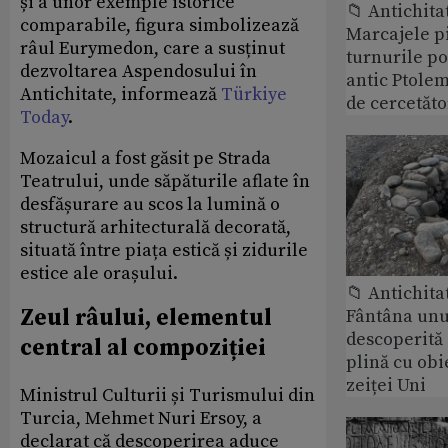
și a unor exemple istorice
📁 Antichita
comparabile, figura simbolizează
Marcajele pi
râul Eurymedon, care a susținut
turnurile po
dezvoltarea Aspendosului în
antic Ptolem
Antichitate, informează
Türkiye
de cercetăto
Today
.
Mozaicul a fost găsit pe Strada
Teatrului, unde săpăturile aflate în
desfășurare au scos la lumină o
structură arhitecturală decorată,
situată între piața estică și zidurile
estice ale orașului.
📁 Antichita
Zeul râului, elementul
Fântâna unui
descoperită
central al compoziției
plină cu obi
zeiței Uni
Ministrul Culturii și Turismului din
Turcia, Mehmet Nuri Ersoy, a
declarat că descoperirea aduce