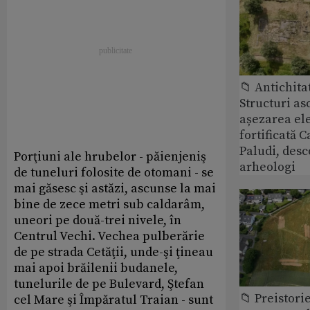
📁 Antichita
Structuri a
așezarea ele
fortificată C
Paludi, desc
Porţiuni ale hrubelor - păienjeniş
arheologi
de tuneluri folosite de otomani - se
mai găsesc şi astăzi, ascunse la mai
bine de zece metri sub caldarâm,
uneori pe două-trei nivele, în
Centrul Vechi. Vechea pulberărie
de pe strada Cetăţii, unde-şi ţineau
mai apoi brăilenii budanele,
tunelurile de pe Bulevard, Ştefan
📁 Preistori
cel Mare şi Împăratul Traian - sunt