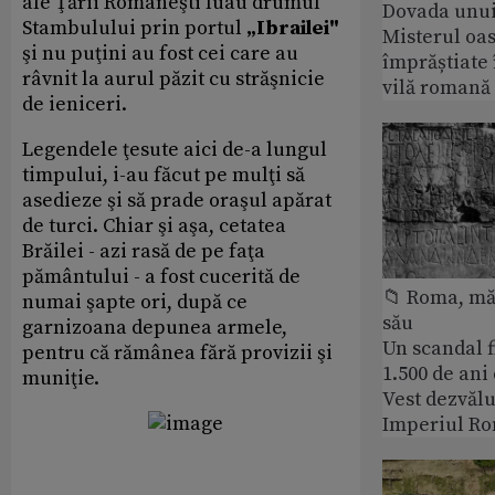
ale Ţării Româneşti luau drumul
Dovada unui
Stambulului prin portul
„Ibrailei"
Misterul oa
şi nu puţini au fost cei care au
împrăștiate 
râvnit la aurul păzit cu străşnicie
vilă romană
de ieniceri.
Legendele ţesute aici de-a lungul
timpului, i-au făcut pe mulţi să
asedieze şi să prade oraşul apărat
de turci. Chiar şi aşa, cetatea
Brăilei - azi rasă de pe faţa
pământului - a fost cucerită de
📁 Roma, măr
numai şapte ori, după ce
său
garnizoana depunea armele,
Un scandal f
pentru că rămânea fără provizii şi
1.500 de ani
muniţie.
Vest dezvălu
Imperiul Ro