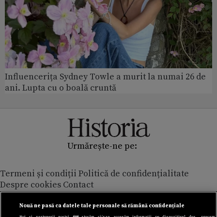
Influencerița Sydney Towle a murit la numai 26 de
ani. Lupta cu o boală cruntă
Urmărește-ne pe:
Termeni și condiții
Politică de confidențialitate
Despre cookies
Contact
Modifică preferințe pentru confidențialitate
© Toate drepturile rezervate Adevarul Holding 2026
Nouă ne pasă ca datele tale personale să rămână confidențiale
Noi și partenerii noștri
606
stocăm și/sau accesăm informații pe dispozitivul dvs., precum