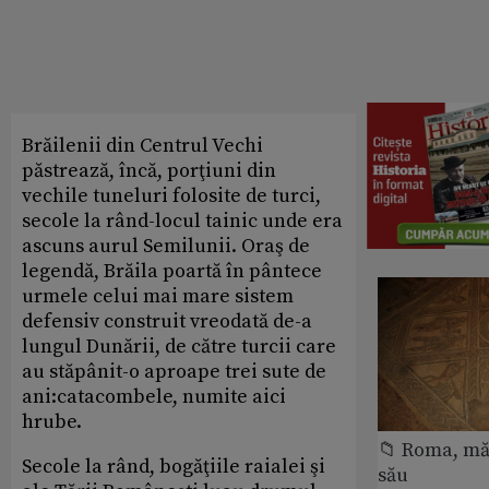
Brăilenii din Centrul Vechi
păstrează, încă, porţiuni din
vechile tuneluri folosite de turci,
secole la rând-locul tainic unde era
ascuns aurul Semilunii. Oraş de
legendă, Brăila poartă în pântece
urmele celui mai mare sistem
defensiv construit vreodată de-a
lungul Dunării, de către turcii care
au stăpânit-o aproape trei sute de
ani:catacombele, numite aici
hrube.
📁 Roma, măr
Secole la rând, bogăţiile raialei şi
său