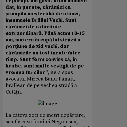
reparaţii, am găsit, la um moment
dat, în perete, cărămizi cu
ştampila meşterului de atunci,
însemnele Brăilei Vechi. Sunt
cărămizi de o duritate
extraordinară. Până acum 10-15
ani, mai era în capătul străzii o
porţiune de zid vechi, dar
cărămizile au fost furate între
timp. Sunt ferm convins că, în
hrube, sunt multe vestigii de pe
vremea turcilor"
, ne-a spus
avocatul Mircea Banu-Panait,
brăilean de pe vechea stradă a
Cetăţii.
La câteva zeci de metri depărtare,
se află casa familei Negulescu,