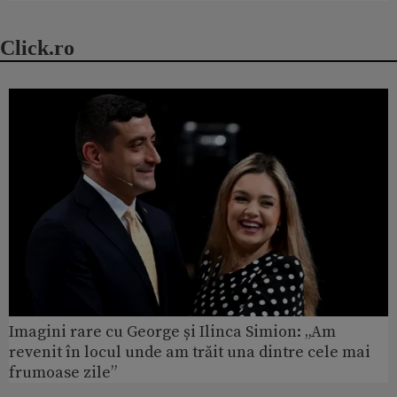
Click.ro
Imagini rare cu George și Ilinca Simion: „Am
revenit în locul unde am trăit una dintre cele mai
frumoase zile”