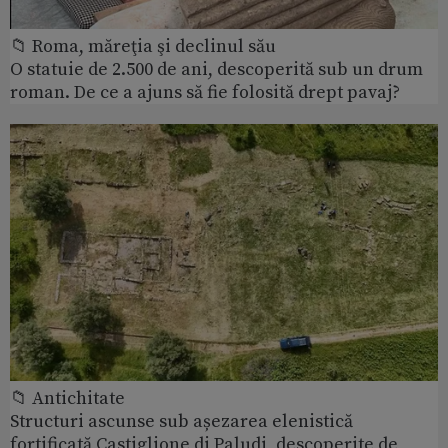
📁 Roma, măreţia şi declinul său
O statuie de 2.500 de ani, descoperită sub un drum
roman. De ce a ajuns să fie folosită drept pavaj?
📁 Antichitate
Structuri ascunse sub așezarea elenistică
fortificată Castiglione di Paludi, descoperite de