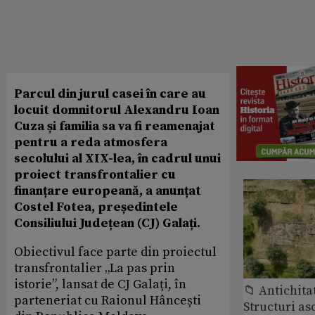
Parcul din jurul casei în care au
locuit domnitorul Alexandru Ioan
Cuza și familia sa va fi reamenajat
pentru a reda atmosfera
secolului al XIX-lea, în cadrul unui
proiect transfrontalier cu
finanțare europeană, a anunțat
Costel Fotea, președintele
Consiliului Județean (CJ) Galați.
Obiectivul face parte din proiectul
transfrontalier „La pas prin
istorie”, lansat de CJ Galați, în
📁 Antichita
parteneriat cu Raionul Hâncești
Structuri a