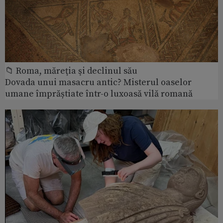
📁 Roma, măreţia şi declinul său
Dovada unui masacru antic? Misterul oaselor
umane împrăștiate într-o luxoasă vilă romană