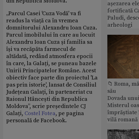
din Republica Moldova.
așezarea ele
fortificată C
„Parcul Casei 'Cuza Vodă' va fi
Paludi, desc
readus la viață ca în vremea
arheologi
domnitorului Alexandru Ioan Cuza.
Parcul imobilului în care au locuit
Alexandru Ioan Cuza și familia sa
își va recăpăta farmecul de
altădată, redând atmosfera epocii
în care, la Galați, se puneau bazele
Unirii Principatelor Române. Acest
obiectiv face parte din proiectul 'La
📁 Roma, măr
pas prin istorie', lansat de Consiliul
său
Județean Galați, în parteneriat cu
Dovada unui
Raionul Hâncești din Republica
Misterul oa
Moldova”, scrie președintele CJ
împrăștiate 
Galați,
Costel Fotea
, pe pagina
vilă romană
personală de Facebook.