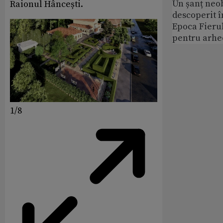
Un șanț neob
Raionul Hâncești.
descoperit î
Epoca Fierul
pentru arhe
1/8