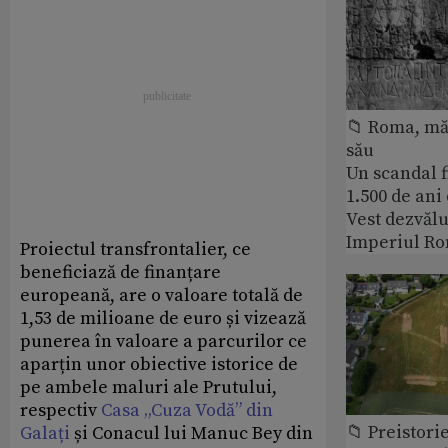
📁 Roma, măr
său
Un scandal f
1.500 de ani
Vest dezvălu
Imperiul Ro
Proiectul transfrontalier, ce
beneficiază de finanțare
europeană, are o valoare totală de
1,53 de milioane de euro și vizează
punerea în valoare a parcurilor ce
aparțin unor obiective istorice de
pe ambele maluri ale Prutului,
respectiv
Casa „Cuza Vodă” din
📁 Preistori
Galați
și Conacul lui Manuc Bey din