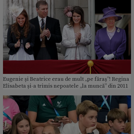
Eugenie și Beatrice erau de mult „pe făraș”! Regina
Elisabeta și-a trimis nepoatele „la muncă” din 2011