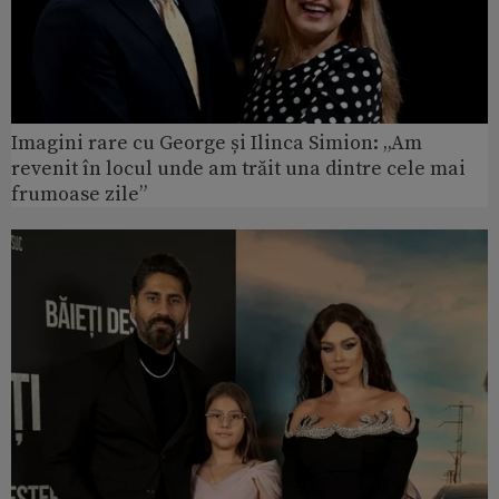
Imagini rare cu George și Ilinca Simion: „Am
revenit în locul unde am trăit una dintre cele mai
frumoase zile”