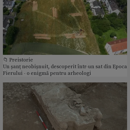
📁 Preistorie
Un șanț neobișnuit, descoperit într-un sat din Epoca
Fierului - o enigmă pentru arheologi