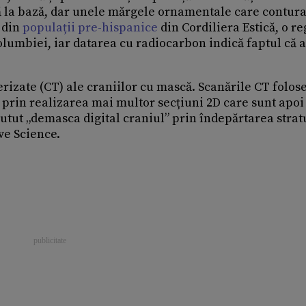
psă la bază, dar unele mărgele ornamentale care contur
 din
populații pre-hispanice
din Cordiliera Estică, o r
olumbiei, iar datarea cu radiocarbon indică faptul că a
rizate (CT) ale craniilor cu mască. Scanările CT folos
 prin realizarea mai multor secțiuni 2D care sunt apoi
putut „demasca digital craniul” prin îndepărtarea strat
ve Science.