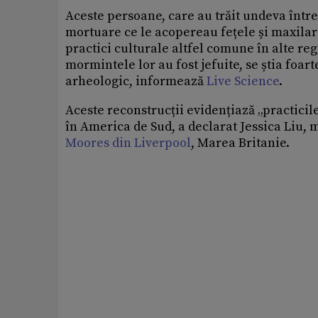
Aceste persoane, care au trăit undeva între
mortuare ce le acopereau fețele și maxila
practici culturale altfel comune în alte r
mormintele lor au fost jefuite, se știa foar
arheologic, informează
Live Science
.
Aceste reconstrucții evidențiază „practicil
în America de Sud, a declarat Jessica Liu,
Moores din
Liverpool
, Marea Britanie.