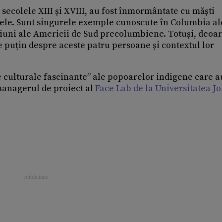
 secolele XIII și XVIII, au fost înmormântate cu măști
rele. Sunt singurele exemple cunoscute în Columbia al
egiuni ale Americii de Sud precolumbiene. Totuși, deoa
te puțin despre aceste patru persoane și contextul lor
e culturale fascinante” ale popoarelor indigene care au
 managerul de proiect al
Face Lab de la Universitatea J