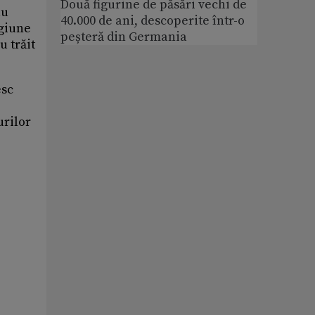
Două figurine de păsări vechi de
au
40.000 de ani, descoperite într-o
egiune
peșteră din Germania
u trăit
esc
urilor