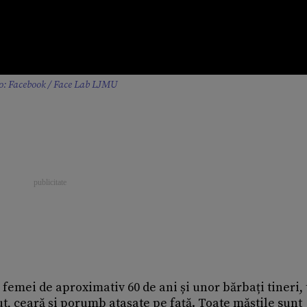
o: Facebook / Face Lab LJMU
femei de aproximativ 60 de ani și unor bărbați tineri, 
lut, ceară și porumb atașate pe față. Toate măștile sunt