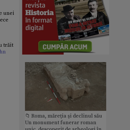
e unei
rece
 trăit
ohn
📁 Roma, măreţia şi declinul său
Un monument funerar roman
unic, descoperit de arheologi în