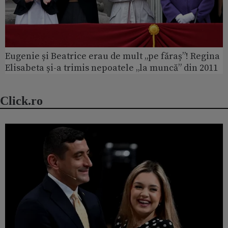
Eugenie și Beatrice erau de mult „pe făraș”! Regina
Elisabeta și-a trimis nepoatele „la muncă” din 2011
Click.ro