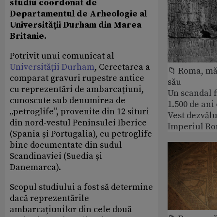
studiu coordonat de
Departamentul de Arheologie al
Universității Durham din Marea
Britanie.
Potrivit unui comunicat al
Universității Durham
, Cercetarea a
📁 Roma, măr
comparat gravuri rupestre antice
său
cu reprezentări de ambarcațiuni,
Un scandal f
cunoscute sub denumirea de
1.500 de ani
„petroglife”, provenite din 12 situri
Vest dezvălu
din nord-vestul Peninsulei Iberice
Imperiul Ro
(Spania și Portugalia), cu petroglife
bine documentate din sudul
Scandinaviei (Suedia și
Danemarca).
Scopul studiului a fost să determine
dacă reprezentările
ambarcațiunilor din cele două