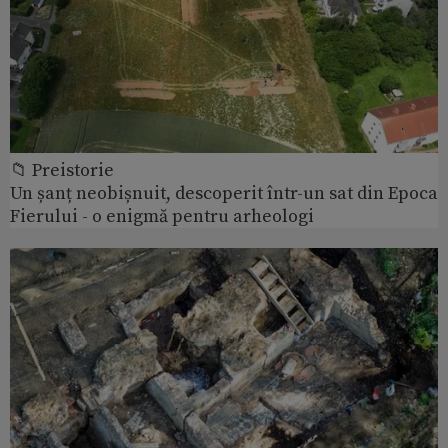
📁 Preistorie
Un șanț neobișnuit, descoperit într-un sat din Epoca
Fierului - o enigmă pentru arheologi