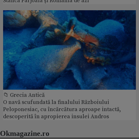
Stânca Pârjoaia şi România de azi
📁 Grecia Antică
O navă scufundată la finalului Războiului
Peloponesiac, cu încărcătura aproape intactă,
descoperită în apropierea insulei Andros
Okmagazine.ro