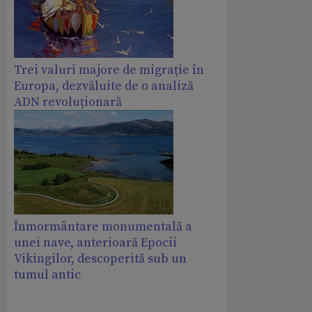
Trei valuri majore de migrație în
Europa, dezvăluite de o analiză
ADN revoluționară
Înmormântare monumentală a
unei nave, anterioară Epocii
Vikingilor, descoperită sub un
tumul antic