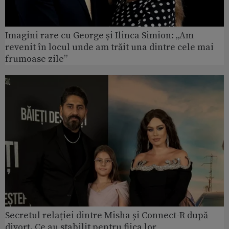
Imagini rare cu George și Ilinca Simion: „Am
revenit în locul unde am trăit una dintre cele mai
frumoase zile”
Secretul relației dintre Misha și Connect-R după
divorț. Ce au stabilit pentru fiica lor