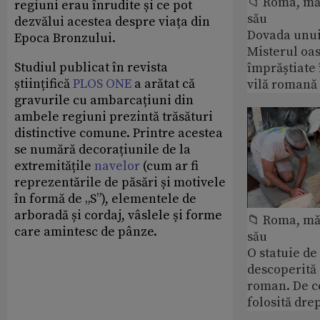
📁 Roma, măr
regiuni erau înrudite și ce pot
său
dezvălui acestea despre viața din
Dovada unui
Epoca Bronzului.
Misterul oa
Studiul publicat în revista
împrăștiate 
științifică
PLOS ONE
a arătat că
vilă romană
gravurile cu ambarcațiuni din
ambele regiuni prezintă trăsături
distinctive comune. Printre acestea
se numără decorațiunile de la
extremitățile
navelor
(cum ar fi
reprezentările de păsări și motivele
în formă de „S”), elementele de
arboradă și cordaj, vâslele și forme
📁 Roma, măr
care amintesc de pânze.
său
O statuie de 
descoperită
roman. De ce
folosită dre