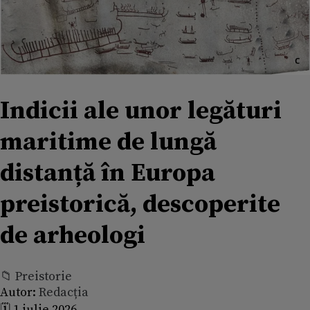
Indicii ale unor legături
maritime de lungă
distanță în Europa
preistorică, descoperite
de arheologi
📁 Preistorie
Autor:
Redacția
🗓️ 1 iulie 2026