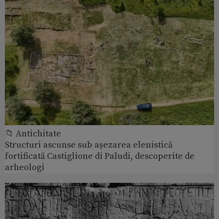
📁 Antichitate
Structuri ascunse sub așezarea elenistică
fortificată Castiglione di Paludi, descoperite de
arheologi