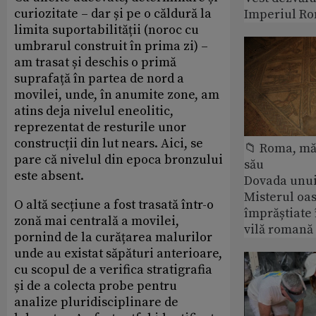
curiozitate – dar și pe o căldură la
Imperiul Ro
limita suportabilității (noroc cu
umbrarul construit în prima zi) –
am trasat și deschis o primă
suprafață în partea de nord a
movilei, unde, în anumite zone, am
atins deja nivelul eneolitic,
reprezentat de resturile unor
construcții din lut nears. Aici, se
📁 Roma, măr
pare că nivelul din epoca bronzului
său
este absent.
Dovada unui
Misterul oa
O altă secțiune a fost trasată într-o
împrăștiate 
zonă mai centrală a movilei,
vilă romană
pornind de la curățarea malurilor
unde au existat săpături anterioare,
cu scopul de a verifica stratigrafia
și de a colecta probe pentru
analize pluridisciplinare de