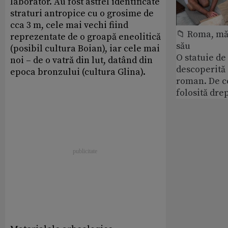
laborator. Au fost astfel identificate
straturi antropice cu o grosime de
cca 3 m, cele mai vechi fiind
📁 Roma, măr
reprezentate de o groapă eneolitică
său
(posibil cultura Boian), iar cele mai
O statuie de 
noi – de o vatră din lut, datând din
descoperită
epoca bronzului (cultura Glina).
roman. De ce
folosită dre