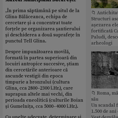
„În prima săptămână pe situl de la
📁 Antichita
Glina-Bălăceanca, echipa de
Structuri a
cercetare și-a concentrat toate
așezarea ele
forțele pe organizarea șantierului
fortificată C
și deschiderea a două suprafețe în
Paludi, desc
punctul Tell Glina.
arheologi
Despre impunătoarea movilă,
formată în partea superioară din
locuiri antropice succesive, știam
din cercetările anterioare că
ascunde vestigii din epoca
timpurie a bronzului (cultura
Glina, cca 2800–2300 î.Hr.), care
📁 Roma, măr
suprapun altele mai vechi, din
său
perioada eneolitică (culturile Boian
Un scandal f
și Gumelnița, cca 5000–4000 î.Hr.).
1.500 de ani
Cu unelte adecvate, determinare și
Vest dezvălu