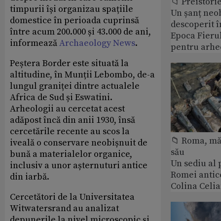
📁 Preistori
timpurii își organizau spațiile
Un șanț neob
domestice în perioada cuprinsă
descoperit î
între acum 200.000 și 43.000 de ani,
Epoca Fierul
informează
Archaeology News
.
pentru arhe
Peștera Border este situată la
altitudine, în Munții Lebombo, de-a
lungul graniței dintre actualele
Africa de Sud și Eswatini.
Arheologii au cercetat acest
adăpost încă din anii 1930, însă
cercetările recente au scos la
📁 Roma, măr
iveală o conservare neobișnuit de
său
bună a materialelor organice,
Un sediu al
inclusiv a unor așternuturi antice
Romei antic
din iarbă.
Colina Celi
Cercetători de la Universitatea
Witwatersrand au analizat
depunerile la nivel microscopic și