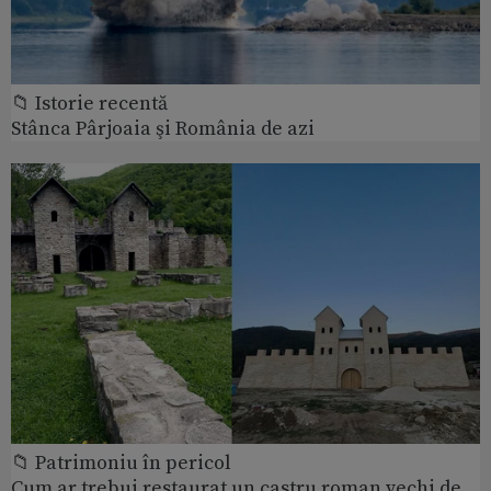
📁 Istorie recentă
Stânca Pârjoaia şi România de azi
📁 Patrimoniu în pericol
Cum ar trebui restaurat un castru roman vechi de