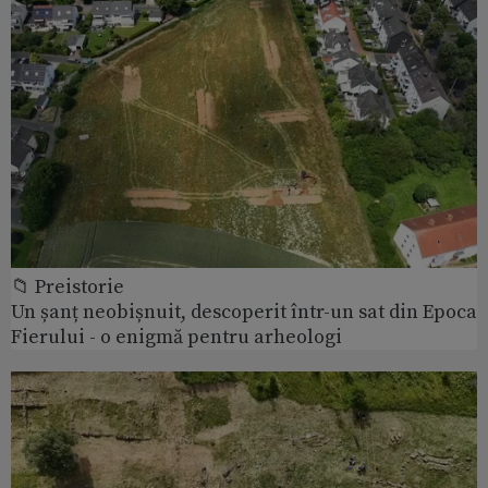
📁 Preistorie
Un șanț neobișnuit, descoperit într-un sat din Epoca
Fierului - o enigmă pentru arheologi