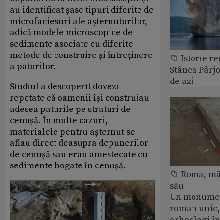
au identificat șase tipuri diferite de
microfaciesuri ale așternuturilor,
adică modele microscopice de
sedimente asociate cu diferite
metode de construire și întreținere
📁 Istorie r
a paturilor.
Stânca Pârj
de azi
Studiul a descoperit dovezi
repetate că oamenii își construiau
adesea paturile pe straturi de
cenușă. În multe cazuri,
materialele pentru așternut se
aflau direct deasupra depunerilor
de cenușă sau erau amestecate cu
sedimente bogate în cenușă.
📁 Roma, măr
său
Un monumen
roman unic,
arheologi î