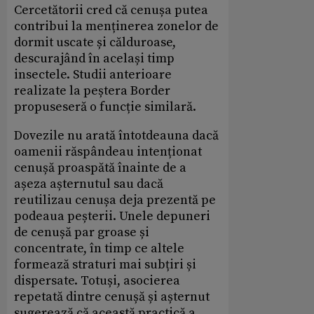
Cercetătorii cred că cenușa putea
contribui la menținerea zonelor de
dormit uscate și călduroase,
descurajând în același timp
insectele. Studii anterioare
realizate la peștera Border
propuseseră o funcție similară.
Dovezile nu arată întotdeauna dacă
oamenii răspândeau intenționat
cenușă proaspătă înainte de a
așeza așternutul sau dacă
reutilizau cenușa deja prezentă pe
podeaua peșterii. Unele depuneri
de cenușă par groase și
concentrate, în timp ce altele
formează straturi mai subțiri și
dispersate. Totuși, asocierea
repetată dintre cenușă și așternut
sugerează că această practică a