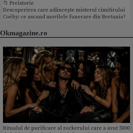
📁 Preistorie
Descoperirea care adâncește misterul cimitirului
Coëby: ce ascund movilele funerare din Bretania?
Okmagazine.ro
Ritualul de purificare al rockerului care a avut 5000