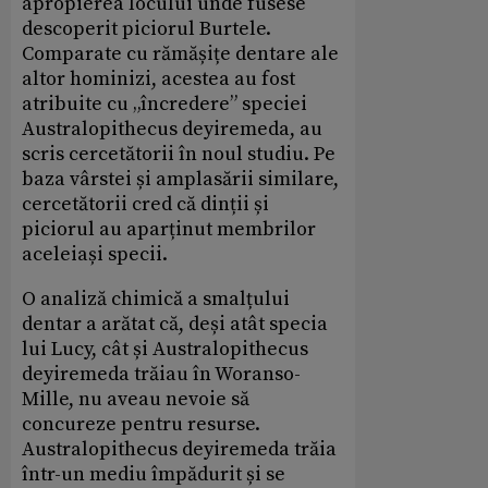
apropierea locului unde fusese
descoperit piciorul Burtele.
Comparate cu rămășițe dentare ale
altor hominizi, acestea au fost
atribuite cu „încredere” speciei
Australopithecus deyiremeda, au
scris cercetătorii în noul studiu. Pe
baza vârstei și amplasării similare,
cercetătorii cred că dinții și
piciorul au aparținut membrilor
aceleiași specii.
O analiză chimică a smalțului
dentar a arătat că, deși atât specia
lui Lucy, cât și Australopithecus
deyiremeda trăiau în Woranso-
Mille, nu aveau nevoie să
concureze pentru resurse.
Australopithecus deyiremeda trăia
într-un mediu împădurit și se