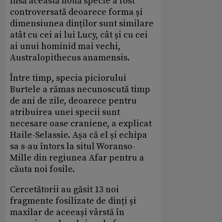
însă această nouă specie a fost
controversată deoarece forma și
dimensiunea dinților sunt similare
atât cu cei ai lui Lucy, cât și cu cei
ai unui hominid mai vechi,
Australopithecus anamensis.
Între timp, specia piciorului
Burtele a rămas necunoscută timp
de ani de zile, deoarece pentru
atribuirea unei specii sunt
necesare oase craniene, a explicat
Haile-Selassie. Așa că el și echipa
sa s-au întors la situl Woranso-
Mille din regiunea Afar pentru a
căuta noi fosile.
Cercetătorii au găsit 13 noi
fragmente fosilizate de dinți și
maxilar de aceeași vârstă în