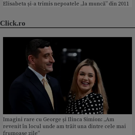
Elisabeta și-a trimis nepoatele „la muncă” din 2011
Click.ro
Imagini rare cu George și Ilinca Simion: „Am
revenit în locul unde am trăit una dintre cele mai
frumoase zile”