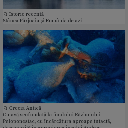
📁 Istorie recentă
Stânca Pârjoaia şi România de azi
📁 Grecia Antică
O navă scufundată la finalului Războiului
Peloponesiac, cu încărcătura aproape intactă,
descoperită în apropierea insulei Andros