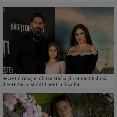
Secretul relației dintre Misha și Connect-R după
divorț. Ce au stabilit pentru fiica lor