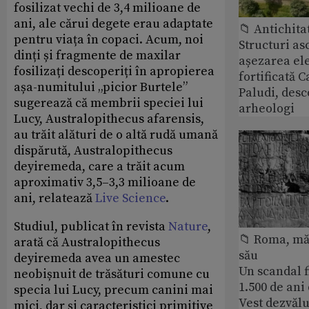
fosilizat vechi de 3,4 milioane de
ani, ale cărui degete erau adaptate
📁 Antichita
pentru viața în copaci. Acum, noi
Structuri a
dinți și fragmente de maxilar
așezarea ele
fosilizați descoperiți în apropierea
fortificată C
așa-numitului „picior Burtele”
Paludi, desc
sugerează că membrii speciei lui
arheologi
Lucy, Australopithecus afarensis,
au trăit alături de o altă rudă umană
dispărută, Australopithecus
deyiremeda, care a trăit acum
aproximativ 3,5–3,3 milioane de
ani, relatează
Live Science
.
Studiul, publicat în revista
Nature
,
📁 Roma, măr
arată că Australopithecus
său
deyiremeda avea un amestec
Un scandal f
neobișnuit de trăsături comune cu
1.500 de ani
specia lui Lucy, precum canini mai
Vest dezvălu
mici, dar și caracteristici primitive