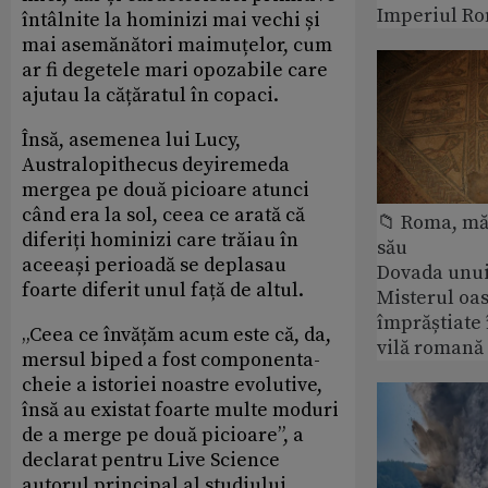
Imperiul Ro
întâlnite la hominizi mai vechi și
mai asemănători maimuțelor, cum
ar fi degetele mari opozabile care
ajutau la cățăratul în copaci.
Însă, asemenea lui Lucy,
Australopithecus deyiremeda
mergea pe două picioare atunci
când era la sol, ceea ce arată că
📁 Roma, măr
diferiți hominizi care trăiau în
său
aceeași perioadă se deplasau
Dovada unui
foarte diferit unul față de altul.
Misterul oa
împrăștiate 
„Ceea ce învățăm acum este că, da,
vilă romană
mersul biped a fost componenta-
cheie a istoriei noastre evolutive,
însă au existat foarte multe moduri
de a merge pe două picioare”, a
declarat pentru Live Science
autorul principal al studiului,