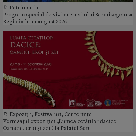
📁 Patrimoniu
Program special de vizitare a sitului Sarmizegetusa
Regia în luna august 2026
📁 Expoziţii, Festivaluri, Conferințe
Vernisajul expoziției „Lumea cetăților dacice:
Oameni, eroi și zei”, la Palatul Suțu