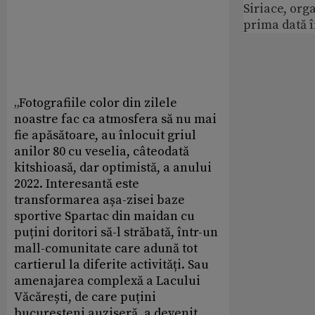
Siriace, org
prima dată 
„Fotografiile color din zilele
noastre fac ca atmosfera să nu mai
fie apăsătoare, au înlocuit griul
anilor 80 cu veselia, câteodată
kitshioasă, dar optimistă, a anului
2022. Interesantă este
transformarea așa-zisei baze
sportive Spartac din maidan cu
puțini doritori să-l străbată, într-un
mall-comunitate care adună tot
cartierul la diferite activități. Sau
amenajarea complexă a Lacului
Văcărești, de care puțini
bucureșteni auziseră, a devenit