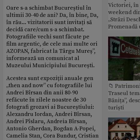
Victoriei, î
Oare s-a schimbat Bucureștiul în
weekend din
ultimii 30-40 de ani? Da, în bine, Da,
„Străzi Desc
în rău... vizitatorii sunt invitați să
Promenadă 
decidă care/cum s-a schimbat.
Fotografiile vechi sunt făcute pe
film argentic, de cele mai multe ori
AZOPAN, fabricat la Târgu Mureș”,
informează un comunicat al
Muzeului Municipiului București.
Acestea sunt expoziții anuale gen
„then and now” cu fotografiile lui
📁 Patrimon
Andrei Bîrsan din anii 80-90
Traseul tem
refăcute în zilele noastre de 30
Bănița”, des
fotografi grozavi ai Bucureștiului:
turiști
Alexandru Iordan, Andrei Bîrsan,
Andrei Pîslaru, Andreia Bîrsan,
Antonio Gherdan, Bogdan A-Popei,
Camelia Stan, Cora Bundur, Cristian