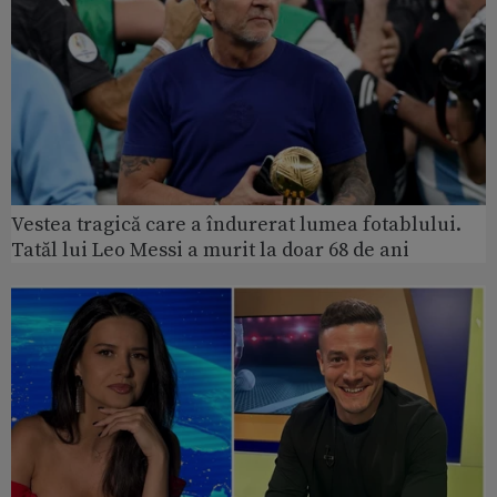
Vestea tragică care a îndurerat lumea fotablului.
Tatăl lui Leo Messi a murit la doar 68 de ani