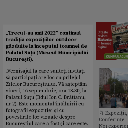
„Trecut-au anii 2022” continuă
tradiția expozițiilor outdoor
găzduite la începutul toamnei de
Palatul Suțu (Muzeul Municipiului
București).
„Vernisajul la care sunteți invitați
să participați are loc cu prilejul
Zilelor Bucureștiului. Vă așteptăm
vineri, 16 septembrie, ora 18.30, la
Palatul Suțu (Bdul Ion C. Brătianu,
nr 2). Este momentul întâlnirii cu
fotografii expoziției și cu
📁 Expoziţii,
povestirile lor vizuale despre
Conferințe
Bucureștiul care a fost și care este.
Noi experie