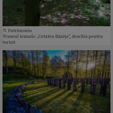
📁 Patrimoniu
Traseul tematic „Cetatea Bănița”, deschis pentru
turiști