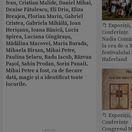
Ivan, Cristian Malide, Daniel Mihai,
Denise Fătulescu, Eli Driu, Eliza
Breajen, Florian Marin, Gabriel
Cristea, Gabriela Mihăilă, Ioan
📁 Expoziţii,
Herișanu, Ioana Bănică, Lucia
Conferințe
Spirea, Luciana Gingărașu,
Nadia Comăn
Mădălina Macovei, Maria Burada,
la cea de-a X
Mihaela Bîrsan, Mihai Petre,
festivalulu
Paulina Șelaru, Radu Iacob, Răzvan
Haferland
Pașol, Sabin Prodan, Sorin Panait.
Mihai Petre a fost, ca de fiecare
dată, magic și a identificat toate
locurile.
📁 Expoziţii,
Conferințe
Congresul M