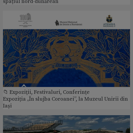
spațiul nord-dunărean
📁 Expoziţii, Festivaluri, Conferințe
Expoziția „În slujba Coroanei”, la Muzeul Unirii din
Iași