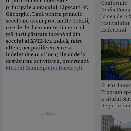
în jurul zonei comerciale
Conferințe
principale a orașului, Lipscani-Sf.
Nadia Comăn
Gheorghe. Dacă pentru primele
la cea de-a X
secole nu avem prea multe detalii,
festivalulu
o serie de documente, imagini și
Haferland
mărturii păstrate începând din
secolul al XVIII-lea indică, între
altele, ocupațiile cu care se
îndeletniceau și locațiile unde își
desfășurau activitatea, precizează
Muzeul Municipiului București
.
📁 Patrimon
Program spec
a sitului Sa
Regia în lun