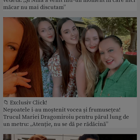
vedeta: „Și Nina a venit într-un moment în care nici
măcar nu mai discutam”
📁 Exclusiv Click!
Nepoatele i-au moștenit vocea și frumusețea!
Trucul Mariei Dragomiroiu pentru părul lung de
un metru: „Atenție, nu se dă pe rădăcină”