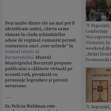
Deși multe dintre ele nu mai pot fi
📁 Expoziţii,
identificate astăzi, câteva urme
Conferințe
rămase în ciuda schimbărilor
Noi experie
aduse de regimul comunist permit
Victoriei, î
conturarea unei „rute sefarde” în
weekend din
centrul istoric al
„Străzi Desc
Bucureștiului
. Muzeul
Promenadă 
Municipiului București propune
publicului o călătorie virtuală pe
această rută, presărată cu
personaje legendare și povești
savuroase.
___
Dr. Felicia Waldman este
📁 Expoziţii,