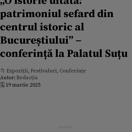
„O istorie uitată:
patrimoniul sefard din
centrul istoric al
Bucureștiului” –
conferință la Palatul Suțu
📁 Expoziţii, Festivaluri, Conferințe
Autor:
Redacția
🗓️ 19 martie 2025