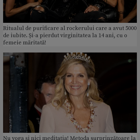
Ritualul de purificare al rockerului care a avut 5000
de iubite. Și-a pierdut virginitatea la 14 ani, cu o
femeie măritată!
Nu yoga și nici meditația! Metoda surprinzătoare la