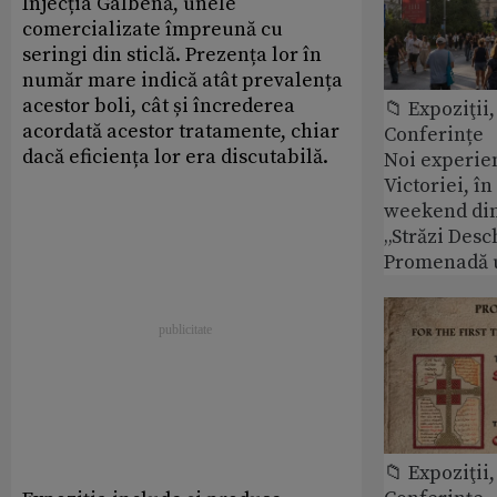
Injecția Galbenă, unele
comercializate împreună cu
seringi din sticlă. Prezența lor în
număr mare indică atât prevalența
acestor boli, cât și încrederea
📁 Expoziţii,
acordată acestor tratamente, chiar
Conferințe
dacă eficiența lor era discutabilă.
Noi experie
Victoriei, î
weekend din
„Străzi Desc
Promenadă 
📁 Expoziţii,