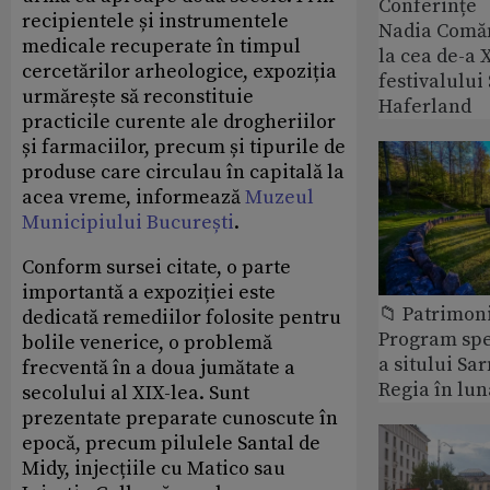
Conferințe
recipientele și instrumentele
Nadia Comăn
medicale recuperate în timpul
la cea de-a X
cercetărilor arheologice, expoziția
festivalulu
urmărește să reconstituie
Haferland
practicile curente ale drogheriilor
și farmaciilor, precum și tipurile de
produse care circulau în capitală la
acea vreme, informează
Muzeul
Municipiului București
.
Conform sursei citate, o parte
importantă a expoziției este
📁 Patrimon
dedicată remediilor folosite pentru
Program spec
bolile venerice, o problemă
a sitului Sa
frecventă în a doua jumătate a
Regia în lun
secolului al XIX-lea. Sunt
prezentate preparate cunoscute în
epocă, precum pilulele Santal de
Midy, injecțiile cu Matico sau