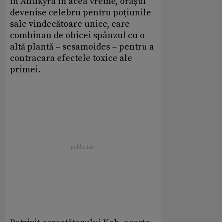
în Antikyra în acea vreme, orașul
devenise celebru pentru poțiunile
sale vindecătoare unice, care
combinau de obicei spânzul cu o
altă plantă – sesamoides – pentru a
contracara efectele toxice ale
primei.