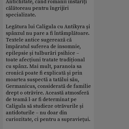
Antichitate, când romanii înstăriți
călătoreau pentru îngrijiri
specializate.
Legătura lui Caligula cu Antikyra și
spânzul nu pare a fi întâmplătoare.
Textele antice sugerează că
împăratul suferea de insomnie,
epilepsie și tulburări psihice –
toate afecțiuni tratate tradițional
cu spânz. Mai mult, paranoia sa
cronică poate fi explicată și prin
moartea suspectă a tatălui său,
Germanicus, considerată de familie
drept o otrăvire. Această atmosferă
de teamă l-ar fi determinat pe
Caligula să studieze otrăvurile și
antidoturile – nu doar din
curiozitate, ci pentru a supraviețui.