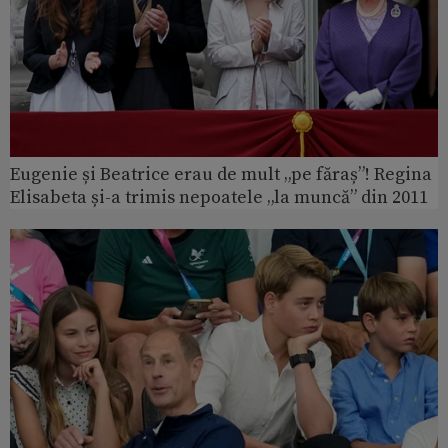
Eugenie și Beatrice erau de mult „pe făraș”! Regina
Elisabeta și-a trimis nepoatele „la muncă” din 2011