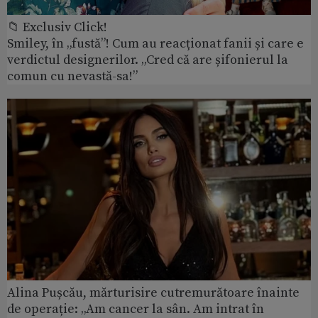
📁 Exclusiv Click!
Smiley, în „fustă”! Cum au reacționat fanii și care e
verdictul designerilor. „Cred că are șifonierul la
comun cu nevastă-sa!”
Alina Pușcău, mărturisire cutremurătoare înainte
de operație: „Am cancer la sân. Am intrat în