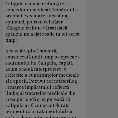
Caligula o nouă prelungire a
concediului medical, împăratul a
ordonat executarea acestuia,
spunând, potrivit relatării:
„Sângele trebuie vărsat dacă
spânzul nu a dat roade în tot acest
timp.”
Această replică sinistră,
considerată mult timp o expresie a
sadismului lui Caligula, capătă
acum o nouă interpretare: o
reflecție a cunoștințelor medicale
ale epocii. Potrivit cercetătorilor,
remarca împăratului reflectă
limbajul tratatelor medicale din
acea perioadă și sugerează că
Caligula ar fi cunoscut durata
terapeutică a tratamentului cu
spânz, dar și alternative precum