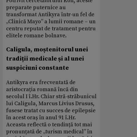
Potrivit cercetătorului Koh, aceste
preparate puternice au
transformat Antikyra într-un fel de
„Clinică Mayo” a lumii romane – un
centru reputat de tratament pentru
elitele romane bolnave.
Caligula, moștenitorul unei
tradiții medicale și al unei
suspiciuni constante
Antikyra era frecventată de
aristocrația romană încă din
secolul I î.Hr. Chiar stră-străbunicul
lui Caligula, Marcus Livius Drusus,
fusese tratat cu succes de epilepsie
în acest oraș în anul 91 î.Hr.
Aceasta reflectă o tendință tot mai
pronunțată de „turism medical” în