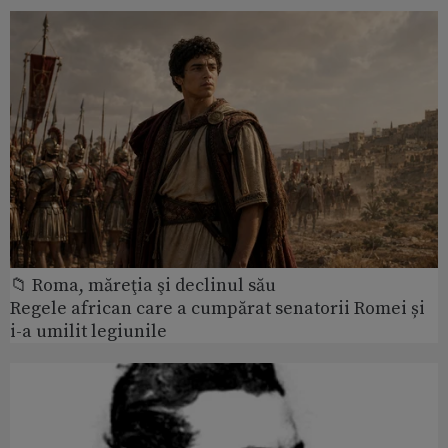
📁 Roma, măreţia şi declinul său
Regele african care a cumpărat senatorii Romei și
i-a umilit legiunile