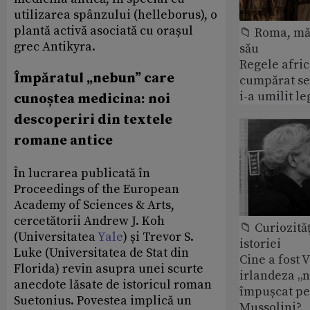
utilizarea spânzului (helleborus), o
plantă activă asociată cu orașul
📁 Roma, măr
grec Antikyra.
său
Regele afric
Împăratul „nebun” care
cumpărat se
i-a umilit l
cunoștea medicina: noi
descoperiri din textele
romane antice
În lucrarea publicată în
Proceedings of the European
Academy of Sciences & Arts,
cercetătorii Andrew J. Koh
📁 Curiozităţ
(Universitatea
Yale
) și Trevor S.
istoriei
Luke (Universitatea de Stat din
Cine a fost 
Florida) revin asupra unei scurte
irlandeza „n
anecdote lăsate de istoricul roman
împușcat pe
Suetonius. Povestea implică un
Mussolini?