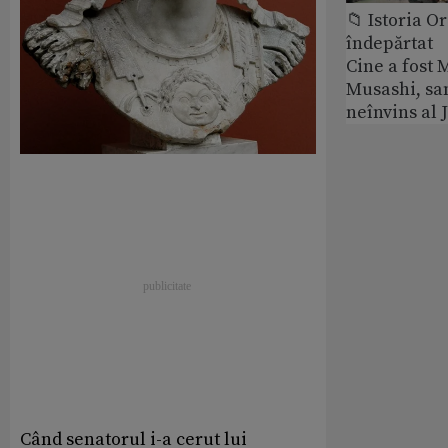
📁 Istoria O
îndepărtat
Cine a fost
Musashi, sa
neînvins al 
Când senatorul i-a cerut lui