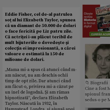
Eddie Fisher, cel de-al patrulea
soţ al lui Elizabeth Taylor, spunea
că un diamant de 50.000 de dolari
o face fericită pe Liz patru zile.
Că actriţei i-au plăcut teribil de
mult bijuteriile o dovedeşte şi
colecţia ei impresionantă, a cărei
valoare e estimată la 150 de
milioane de dolari.
„Mama mi-a spus că atunci când m-
am născut, nu am deschis ochii
timp de opt zile. Dar atunci când
📁 Biografii
am făcut-o, privirea mi-a căzut pe
Cine a fost 
un inel de logodnă. Şi am rămas
spionul fran
hipnotizată“, declara Elizabeth
sedus-o pe 
Taylor. Născută în 1932, în
Hampstead, Londra, şi ajunsă apoi