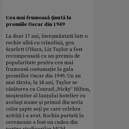
Cea mai frumoasă ţinută la
premiile Oscar din 1949
La doar 17 ani, înveşmântată într-o
rochie albă cu crinolină, gen
Scarlett O’Hara, Liz Taylor a fost
recompensată cu un premiu de
popularitate pentru cea mai
frumoasă costumaţie la gala
premiilor Oscar din 1949. Un an
mai târziu, la 18 ani, Taylor se
căsătorea cu Conrad „Nicky“ Hilton,
moştenitor al lanţului hotelier cu
acelaşi nume şi primul din seria
celor şapte soţi pe care celebra
actriţă i-a avut. Rochia purtată la
ceremonie a fost un cadou din
partea studiourilor MGM.