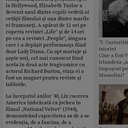
la Hollywood, Elizabeth Taylor a
devenit unul dintre copiii-vedetă ai
cetăţii filmului şi una dintre marile
ei frumuseţi. A apărut de 11 ori pe
coperta revistei „Life“ şi de 14 ori
pe cea a revistei „People“, singura
📁 Curiozităţ
care i-a depăşit performanţa fiind
istoriei
doar Lady Diana. Cu opt mariaje şi
Cine a fost 
şapte soţi, cel mai cunoscut fiind
irlandeza „n
acela în două acte tragicomice cu
împușcat pe
actorul Richard Burton, viaţa ei a
Mussolini?
fost un magnet pentru reviste şi
tabloide.
La începutul anilor ’40, Liz cucerea
America îmbrăcată ca jocheu în
filmul „National Velvet“ (1944),
demonstrând capacitatea sa de a se
evidenţia, de a fascina, de a