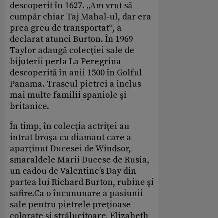
descoperit în 1627. „Am vrut să
cumpăr chiar Taj Mahal-ul, dar era
prea greu de transportat“, a
declarat atunci Burton. În 1969
Taylor adaugă colecţiei sale de
bijuterii perla La Peregrina
descoperită în anii 1500 în Golful
Panama. Traseul pietrei a inclus
mai multe familii spaniole şi
britanice.
În timp, în colecţia actriţei au
intrat broşa cu diamant care a
aparţinut Ducesei de Windsor,
smaraldele Marii Ducese de Rusia,
un cadou de Valentine’s Day din
partea lui Richard Burton, rubine şi
safire.Ca o încununare a pasiunii
sale pentru pietrele preţioase
colorate şi strălucitoare, Elizabeth