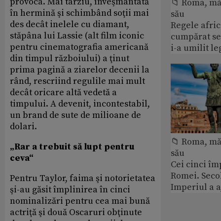
provoca. Mai târziu, înveşmântată
📁 Roma, măr
în hermină şi schimbând soţii mai
său
des decât inelele cu diamant,
Regele afric
stăpâna lui Lassie (alt film iconic
cumpărat se
pentru cinematografia americană
i-a umilit l
din timpul războiului) a ţinut
prima pagină a ziarelor decenii la
rând, rescriind regulile mai mult
decât oricare altă vedetă a
timpului. A devenit, incontestabil,
un brand de sute de milioane de
dolari.
📁 Roma, măr
„Rar a trebuit să lupt pentru
său
ceva“
Cei cinci îm
Romei. Secol
Pentru Taylor, faima şi notorietatea
Imperiul a 
şi-au găsit împlinirea în cinci
nominalizări pentru cea mai bună
actriţă şi două Oscaruri obţinute