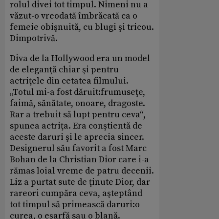
rolul divei tot timpul. Nimeni nu a
văzut-o vreodată îmbrăcată ca o
femeie obişnuită, cu blugi şi tricou.
Dimpotrivă.
Diva de la Hollywood era un model
de eleganţă chiar şi pentru
actriţele din cetatea filmului.
„Totul mi-a fost dăruit:frumuseţe,
faimă, sănătate, onoare, dragoste.
Rar a trebuit să lupt pentru ceva“,
spunea actriţa. Era conştientă de
aceste daruri şi le aprecia sincer.
Designerul său favorit a fost Marc
Bohan de la Christian Dior care i-a
rămas loial vreme de patru decenii.
Liz a purtat sute de ţinute Dior, dar
rareori cumpăra ceva, aşteptând
tot timpul să primească daruri:o
curea, o eşarfă sau o blană.