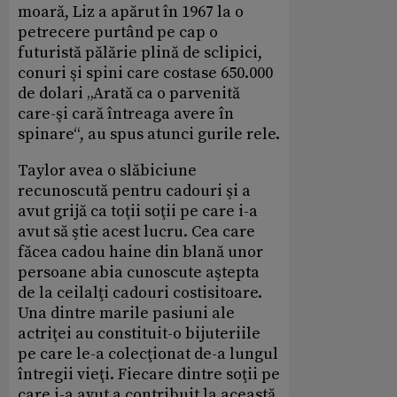
moară, Liz a apărut în 1967 la o
petrecere purtând pe cap o
futuristă pălărie plină de sclipici,
conuri şi spini care costase 650.000
de dolari „Arată ca o parvenită
care-şi cară întreaga avere în
spinare“, au spus atunci gurile rele.
Taylor avea o slăbiciune
recunoscută pentru cadouri şi a
avut grijă ca ­toţii soţii pe care i-a
avut să ştie acest lucru. Cea care
făcea cadou haine din blană unor
persoane abia cunoscute aştepta
de la ceilalţi cadouri costisitoare.
Una dintre marile pasiuni ale
actriţei au constituit-o bijuteriile
pe care le-a colecţionat de-a lungul
întregii vieţi. Fiecare dintre soţii pe
care i-a avut a contribuit la această