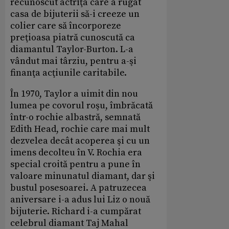
recunoscut actriţa care a rugat
casa de bijuterii să-i creeze un
colier care să încorporeze
preţioasa piatră cunoscută ca
diamantul Taylor-Burton. L-a
vândut mai târziu, pentru a-şi
finanţa acţiunile caritabile.
În 1970, Taylor a uimit din nou
lumea pe covorul roşu, îmbrăcată
într-o rochie albastră, semnată
Edith Head, rochie care mai mult
dezvelea decât acoperea şi cu un
imens decolteu în V. Rochia era
special croită pentru a pune în
valoare minunatul diamant, dar şi
bustul posesoarei. A patruzecea
aniversare i-a adus lui Liz o nouă
bijuterie. Richard i-a cumpărat
celebrul diamant Taj Mahal