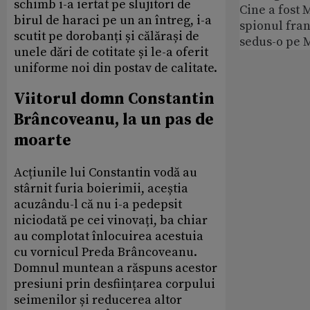
schimb i-a iertat pe slujitori de
Cine a fost 
birul de haraci pe un an întreg, i-a
spionul fran
scutit pe dorobanți și călărași de
sedus-o pe 
unele dări de cotitate și le-a oferit
uniforme noi din postav de calitate.
Viitorul domn Constantin
Brâncoveanu, la un pas de
moarte
Acțiunile lui Constantin vodă au
stârnit furia boierimii, aceștia
acuzându-l că nu i-a pedepsit
niciodată pe cei vinovați, ba chiar
au complotat înlocuirea acestuia
cu vornicul Preda Brâncoveanu.
Domnul muntean a răspuns acestor
presiuni prin desființarea corpului
seimenilor și reducerea altor