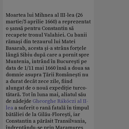
Moartea lui Mihnea al III-lea (26
martie/5 aprilie 1660) a reprezentat
o șansă pentru Constantin să
recapete tronul Valahiei. Cu banii
rămași din tezaurul lui Matei
Basarab, acesta și-a strâns forțele
lângă Sibiu după care a pornit spre
Muntenia, intrând în București pe
data de 1/11 mai 1660 însă a doua sa
domnie asupra Țării Românești nu
a durat decât zece zile, fiind
alungat de o nouă expediție turco-
tătară. Tot în luna mai, aliatul său
de nădejde
Gheorghe Rákóczi al II-
lea
a suferit o rană fatală în timpul
bătăliei de la Gilău-Florești, iar
Constantin a părăsit Transilvania,
îndreptându-se prin Maramureș