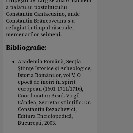
Filipeștii de Târg se află o machetă
a palatului postelnicului
Constantin Cantacuzino, unde
Constantin Brâncoveanu s-a
refugiat în timpul răscoalei
mercenarilor seimeni.
Bibliografie:
Academia Română, Secția
Științe Istorice și Arheologice,
Istoria Românilor, vol V, O
epocă de înoiri în spirit
european (1601-1711/1716),
Coordonator: Acad. Virgil
Cândea, Secretar științific: Dr.
Constantin Rezachevici,
Editura Enciclopedică,
București, 2003.