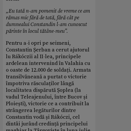
„Eu tată n-am pomenit de vreme ce am
rămas mic fără de tată, fără cât pe
dumnealui Constandin l-am cunoscut
părinte în locul tătâne-meu”.
Pentru a-i opri pe seimeni,
Constantin Șerban a cerut ajutorul
lu Rákóczii al II-lea, principele
ardelean intervenind în Valahia cu
o oaste de 12.000 de soldați. Armata
transilvăneană a purtat o victorie
împotriva răsculaților lângă
localitatea dispărută Șoplea (la
vadul Teleajenului, între Bucov și
Ploiești), victorie ce a contribuit la
strângerea legăturilor dintre
Constantin vodă și Rákóczi, cel
dintâi jurând credință principelui
maghiar la Târgoviște în luna iulie