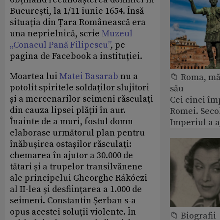
București, la 1/11 iunie 1654. Însă
situația din Țara Românească era
una neprielnică, scrie
Muzeul
„Conacul Pană Filipescu”
, pe
pagina de Facebook a instituției.
Moartea lui
Matei Basarab
nu a
📁 Roma, măr
potolit spiritele soldaților slujitori
său
și a mercenarilor seimeni răsculați
Cei cinci îm
din cauza lipsei plății în aur.
Romei. Secol
Înainte de a muri, fostul domn
Imperiul a 
elaborase următorul plan pentru
înăbușirea ostașilor răsculați:
chemarea în ajutor a 30.000 de
tătari și a trupelor transilvănene
ale principelui Gheorghe Rákóczi
al II-lea și desființarea a 1.000 de
seimeni. Constantin Șerban s-a
opus acestei soluții violente. În
📁 Biografii