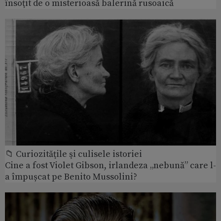
însoţit de o misterioasă balerină rusoaică
📁 Curiozităţile şi culisele istoriei
Cine a fost Violet Gibson, irlandeza „nebună” care l-
a împușcat pe Benito Mussolini?