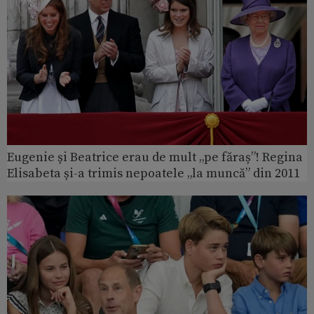
Eugenie și Beatrice erau de mult „pe făraș”! Regina
Elisabeta și-a trimis nepoatele „la muncă” din 2011