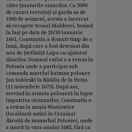
către ținuturile cazacilor. Cu 5000
de cazaci recrutați și garda sa de
1000 de seimeni, acesta a încercat
să recapete tronul Moldovei. Sosind
la Iași pe data de 20/30 ianuarie
1661, Constantin a domnit timp de o
lună, după care a fost detronat din
nou de Ștefăniță Lupu cu ajutorul
tătarilor. Domnul exilat s-a retras în
Polonia unde a participat sub
comanda marelui hatman polonez
Jan Sobieski la Bătălia de la Hotin
(11 noiembrie 1673). După ani,
servind în armata poloneză în lupte
împotriva otomanilor, Constantin s-
a retras la moșia Waniowice
(localizată astăzi în Ucraina)
dăruită de monarhul Poloniei, unde
a murit în vara anului 1685, fără ca