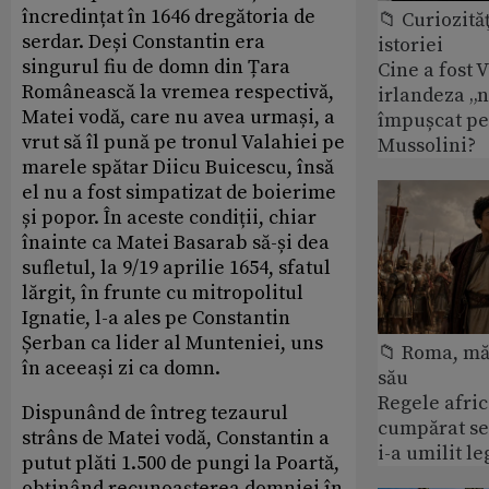
încredințat în 1646 dregătoria de
📁 Curiozităţ
serdar. Deși Constantin era
istoriei
singurul fiu de domn din Țara
Cine a fost 
Românească la vremea respectivă,
irlandeza „n
Matei vodă, care nu avea urmași, a
împușcat pe
vrut să îl pună pe tronul Valahiei pe
Mussolini?
marele spătar Diicu Buicescu, însă
el nu a fost simpatizat de boierime
și popor. În aceste condiții, chiar
înainte ca Matei Basarab să-și dea
sufletul, la 9/19 aprilie 1654, sfatul
lărgit, în frunte cu mitropolitul
Ignatie, l-a ales pe Constantin
Șerban ca lider al Munteniei, uns
📁 Roma, măr
în aceeași zi ca domn.
său
Regele afric
Dispunând de întreg tezaurul
cumpărat se
strâns de Matei vodă, Constantin a
i-a umilit l
putut plăti 1.500 de pungi la Poartă,
obținând recunoașterea domniei în