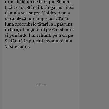
urma bătăliei de la Capul Stâncii
(azi Coada Stâncii), lângă Iași, însă
domnia sa asupra Moldovei nu a
durat decât un timp scurt. Tot în
luna noiembrie tătarii au pătruns
în țară, alungându-l pe Constantin
și punându-l în schimb pe tron pe
Ștefăniță Lupu, fiul fostului domn
Vasile Lupu.