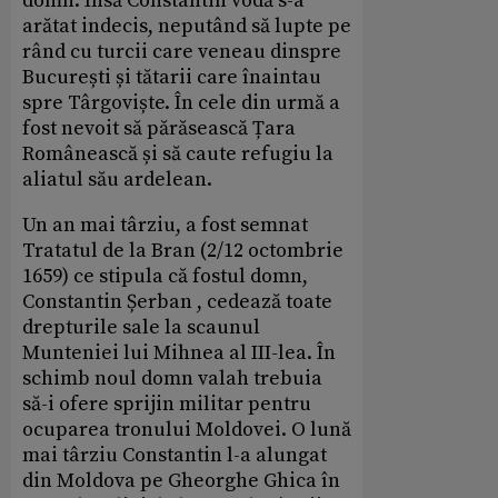
domn. Însă Constantin vodă s-a
arătat indecis, neputând să lupte pe
rând cu turcii care veneau dinspre
București și tătarii care înaintau
spre Târgoviște. În cele din urmă a
fost nevoit să părăsească Țara
Românească și să caute refugiu la
aliatul său ardelean.
Un an mai târziu, a fost semnat
Tratatul de la Bran (2/12 octombrie
1659) ce stipula că fostul domn,
Constantin Șerban , cedează toate
drepturile sale la scaunul
Munteniei lui Mihnea al III-lea. În
schimb noul domn valah trebuia
să-i ofere sprijin militar pentru
ocuparea tronului Moldovei. O lună
mai târziu Constantin l-a alungat
din Moldova pe Gheorghe Ghica în