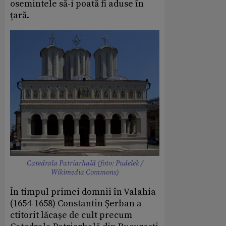
osemintele să-i poată fi aduse în
țară.
Catedrala Patriarhală (foto: Pudelek /
Wikimedia Commons)
În timpul primei domnii în Valahia
(1654-1658) Constantin Șerban a
ctitorit lăcașe de cult precum