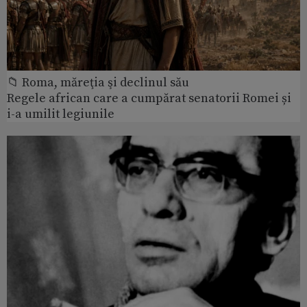
📁 Roma, măreţia şi declinul său
Regele african care a cumpărat senatorii Romei și
i-a umilit legiunile