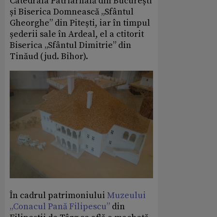
Catedrala Patriarhală din București
și Biserica Domnească „Sfântul
Gheorghe” din Pitești, iar în timpul
șederii sale în Ardeal, el a ctitorit
Biserica „Sfântul Dimitrie” din
Tinăud (jud. Bihor).
În cadrul patrimoniului
Muzeului
„Conacul Pană Filipescu”
din