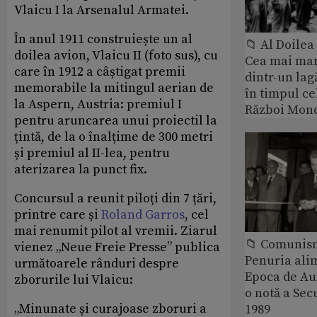
Vlaicu I la Arsenalul Armatei.
În anul 1911 construiește un al
📁 Al Doile
doilea avion, Vlaicu II (foto sus), cu
Cea mai ma
care în 1912 a câștigat premii
dintr-un lag
memorabile la mitingul aerian de
în timpul ce
la Aspern, Austria: premiul I
Război Mond
pentru aruncarea unui proiectil la
țintă, de la o înalțime de 300 metri
și premiul al II-lea, pentru
aterizarea la punct fix.
Concursul a reunit piloți din 7 țări,
printre care și
Roland Garros
, cel
mai renumit pilot al vremii. Ziarul
📁 Comunis
vienez „Neue Freie Presse” publica
Penuria ali
următoarele rânduri despre
Epoca de Aur
zborurile lui Vlaicu:
o notă a Sec
„Minunate și curajoase zboruri a
1989