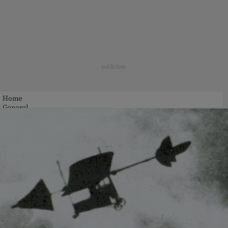
Home
General