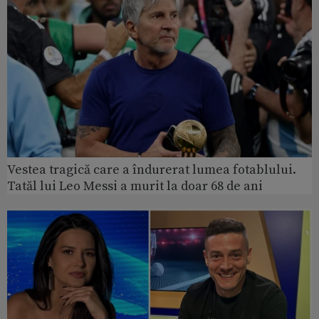
Vestea tragică care a îndurerat lumea fotablului.
Tatăl lui Leo Messi a murit la doar 68 de ani