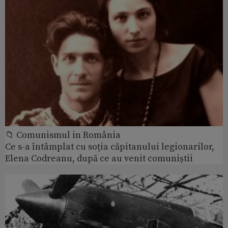
📁 Comunismul in România
Ce s-a întâmplat cu soţia căpitanului legionarilor,
Elena Codreanu, după ce au venit comuniștii