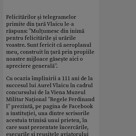
Felicitărilor și telegramelor
primite din țară Vlaicu le-a
răspuns: ”Mulțumesc din inimă
pentru felicitările și urările
voastre. Sunt fericit că aeroplanul
meu, construit în țară prin propiile
noastre mijloace găsește aici o
apreciere generală”.
Cu ocazia împlinirii a 111 ani de la
succesul lui Aurel Vlaicu în cadrul
concursului de la Viena Muzeul
Militar Național ”Regele Ferdinand
I” prezintă, pe pagina de Facebook
a instituției, una dintre scrisorile
acestuia trimisă unui prieten, în
care sunt prezentate încercările,
eșecurile și reușitele aviatorului