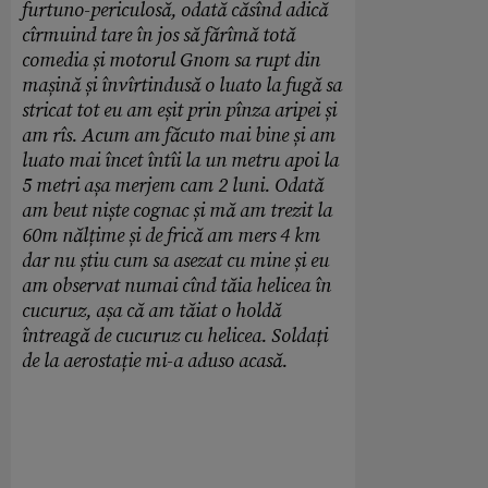
furtuno-periculosă, odată căsînd adică
cîrmuind tare în jos să fărîmă totă
comedia și motorul Gnom sa rupt din
mașină și învîrtindusă o luato la fugă sa
stricat tot eu am eșit prin pînza aripei și
am rîs. Acum am făcuto mai bine și am
luato mai încet întîi la un metru apoi la
5 metri așa merjem cam 2 luni. Odată
am beut niște cognac și mă am trezit la
60m nălțime și de frică am mers 4 km
dar nu știu cum sa asezat cu mine și eu
am observat numai cînd tăia helicea în
cucuruz, așa că am tăiat o holdă
întreagă de cucuruz cu helicea. Soldați
de la aerostație mi-a aduso acasă.