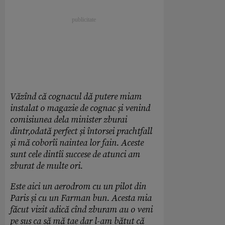
Văzînd că cognacul dă putere miam
instalat o magazie de cognac și venind
comisiunea dela minister zburai
dintr,odată perfect și întorsei prachtfall
și mă coborîi naintea lor fain. Aceste
sunt cele dintîi succese de atunci am
zburat de multe ori.
Este aici un aerodrom cu un pilot din
Paris și cu un Farman bun. Acesta mia
făcut vizit adică cînd zburam au o veni
pe sus ca să mă tae dar l-am bătut că