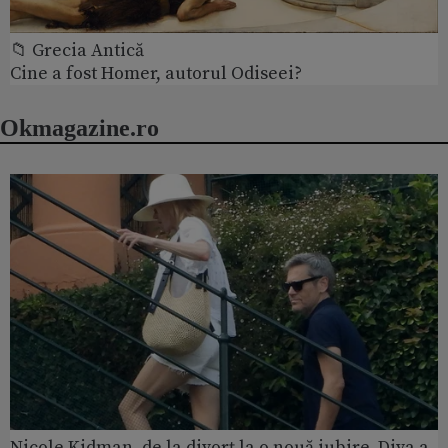
📁 Grecia Antică
Cine a fost Homer, autorul Odiseei?
Okmagazine.ro
Nicole Kidman, de la divorț la o nouă iubire. Diva a