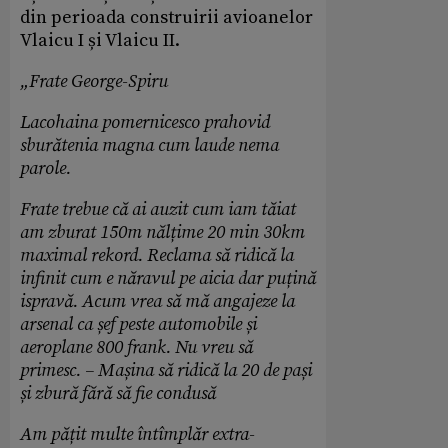
din perioada construirii avioanelor
Vlaicu I și Vlaicu II.
„Frate George-Spiru
Lacohaina pomernicesco prahovid
sburătenia magna cum laude nema
parole.
Frate trebue că ai auzit cum iam tăiat
am zburat 150m nălțime 20 min 30km
maximal rekord. Reclama să ridică la
infinit cum e năravul pe aicia dar puțină
ispravă. Acum vrea să mă angajeze la
arsenal ca șef peste automobile și
aeroplane 800 frank. Nu vreu să
primesc. – Mașina să ridică la 20 de pași
și zbură fără să fie condusă
Am pățit multe întîmplăr extra-