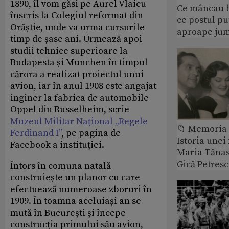
1890, îl vom găsi pe Aurel Vlaicu
Ce mâncau bi
înscris la Colegiul reformat din
ce postul p
Orăștie, unde va urma cursurile
aproape jum
timp de șase ani. Urmează apoi
studii tehnice superioare la
Budapesta și Munchen în timpul
cărora a realizat proiectul unui
avion, iar în anul 1908 este angajat
inginer la fabrica de automobile
Oppel din Russelheim, scrie
Muzeul Militar Național „Regele
📁 Memoria 
Ferdinand I”
, pe pagina de
Istoria unei 
Facebook a instituției.
Maria Tănase
Gică Petres
Întors în comuna natală
construiește un planor cu care
efectuează numeroase zboruri în
1909. În toamna aceluiași an se
mută în București și începe
construcția primului său avion,