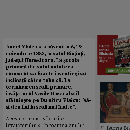
Aurel Vlaicu s-a născut la 6/19
noiembrie 1882, în satul Binținți,
județul Hunedoara. La școala
primară din satul natal era
cunoscut ca foarte inventiv și cu
înclinații către tehnică. La
terminarea școlii primare,
învățătorul Vasile Basarabă îl
sfătuiește pe Dumitru Vlaicu: ”să-
și dea fiul la școli mai înalte”.
Acesta a urmat sfaturile
învățătorului și în toamna anului
📁 Istoria B