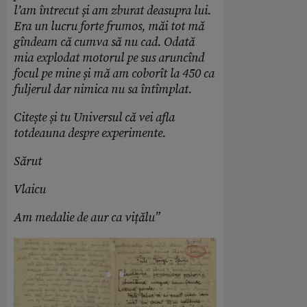
l’am întrecut și am zburat deasupra lui.
Era un lucru forte frumos, măi tot mă
gîndeam că cumva să nu cad. Odată
mia explodat motorul pe sus aruncînd
focul pe mine și mă am coborît la 450 ca
fuljerul dar nimica nu sa întîmplat.
Citește și tu Universul că vei afla
totdeauna despre experimente.
Sărut
Vlaicu
Am medalie de aur ca vițălu”