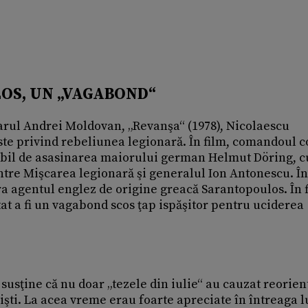
LOS, UN „VAGABOND“
sarul Andrei Moldovan, „Revanşa“ (1978), Nicolaescu
ste privind rebeliunea legionară. În film, comandoul 
abil de asasinarea maiorului german Helmut Döring, c
intre Mişcarea legionară şi generalul Ion Antonescu. În
era agentul englez de origine greacă Sarantopoulos. În 
at a fi un vagabond scos ţap ispăşitor pentru uciderea
susţine că nu doar „tezele din iulie“ au cauzat reorie
işti. La acea vreme erau foarte apreciate în întreaga 