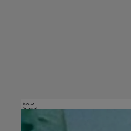
Home
General