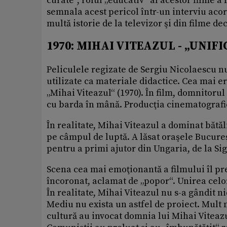
curate“, rolul „educativ“ al acestor filme 
semnala acest pericol într-un interviu acor
multă istorie de la televizor şi din filme dec
1970: MIHAI VITEAZUL - „UNIF
Peliculele regizate de Sergiu Nicolaescu nu
utilizate ca materiale didactice. Cea mai e
„Mihai Viteazul“ (1970). În film, domnitorul
cu barda în mână. Producţia cinematografică
În realitate, Mihai Viteazul a dominat bătă
pe câmpul de luptă. A lăsat oraşele Bucureş
pentru a primi ajutor din Ungaria, de la S
Scena cea mai emoţionantă a filmului îl pre
încoronat, aclamat de „popor“. Unirea celor 
În realitate, Mihai Viteazul nu s-a gândit 
Mediu nu exista un astfel de proiect. Mult 
cultură au invocat domnia lui Mihai Viteaz