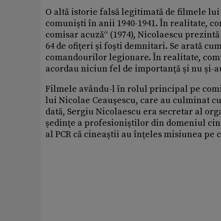
O altă istorie falsă legitimată de filmele lu
comunişti în anii 1940-1941. În realitate, c
comisar acuză“ (1974), Nicolaescu prezintă s
64 de ofiţeri şi foşti demnitari. Se arată cu
comandourilor legionare. În realitate, com
acordau niciun fel de importanţă şi nu şi-a
Filmele avându-l în rolul principal pe com
lui Nicolae Ceauşescu, care au culminat cu
dată, Sergiu Nicolaescu era secretar al orga
şedinţe a profesioniştilor din domeniul ci
al PCR că cineaştii au înţeles misiunea pe c