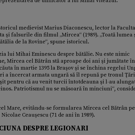
eprezentarea de unificator a lui Mihai Viteazul.
istoricul medievist Marius Diaconescu, lector la Facult
a şi falsurile din filmul „Mircea“ (1989). „Toată lumea 
ătălia de la Rovine“, spune istoricul.
zia lui Mihai Eminescu despre bătălie. Nu este nimic
ne, Mircea cel Bătrân stă aproape doi ani şi jumătate în
e căuta în martie 1395 la Braşov şi se închina regelui Un
 a încercat armata ungară să îl repună pe tronul Ţări
it pentru că au venit turcii întotdeauna şi l-au alunga
cinos. Patriotismul nu se măsoară în minciuni“, consid
a cel Mare, evitându-se formularea Mircea cel Bătrân p
i Nicolae Ceauşescu (71 de ani în 1989).
NCIUNA DESPRE LEGIONARI