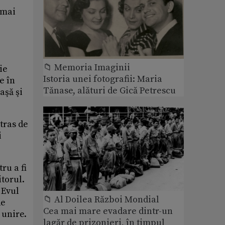
 mai
📁 Memoria Imaginii
ie
Istoria unei fotografii: Maria
e în
Tănase, alături de Gică Petrescu
aşă şi
tras de
i
ru a fi
itorul.
 Evul
📁 Al Doilea Război Mondial
de
Cea mai mare evadare dintr-un
 unire.
lagăr de prizonieri, în timpul