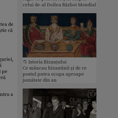
celui de-al Doilea Război Mondial
atea de
ştie că
gariei,
📁 Istoria Bizanțului
i
Ce mâncau bizantinii și de ce
t pe
postul putea ocupa aproape
eră
jumătate din an
entru a