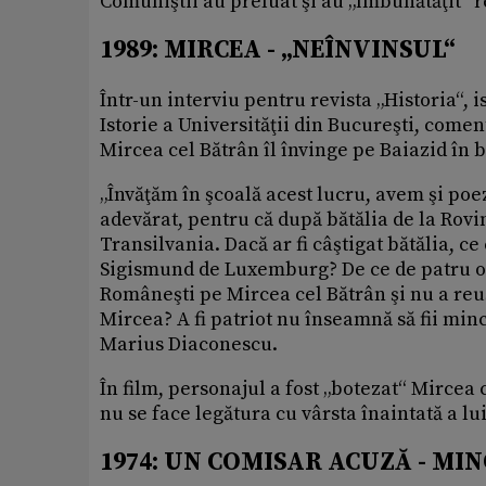
Comuniştii au preluat şi au „îmbunătăţit“ r
1989: MIRCEA - „NEÎNVINSUL“
Într-un interviu pentru revista „Historia“, 
Istorie a Universităţii din Bucureşti, coment
Mircea cel Bătrân îl învinge pe Baiazid în b
„Învăţăm în şcoală acest lucru, avem şi poe
adevărat, pentru că după bătălia de la Rovi
Transilvania. Dacă ar fi câştigat bătălia, c
Sigismund de Luxemburg? De ce de patru ori
Româneşti pe Mircea cel Bătrân şi nu a reuş
Mircea? A fi patriot nu înseamnă să fii min
Marius Diaconescu.
În film, personajul a fost „botezat“ Mirce
nu se face legătura cu vârsta înaintată a lu
1974: UN COMISAR ACUZĂ - MI