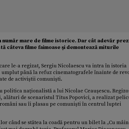
n număr mare de filme istorice. Dar cât adevăr prez
stă câteva filme faimoase şi demontează miturile
care le-a regizat, Sergiu Nicolaescu va intra în istoria
 umplut până la refuz cinematografele înainte de revo
ate de activiştii comunişti.
u politica naţionalistă a lui Nicolae Ceauşescu. Regizo
, alături de scenaristul Titus Popovici, a realizat peli
omâni sau îi plasau pe comunişti în centrul luptei
lor când se stătea la coadă pentru un bilet la „Cu mâin