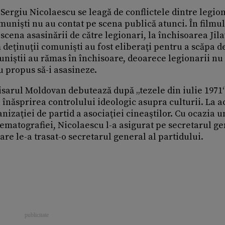
i Sergiu Nicolaescu se leagă de conflictele dintre legion
omunişti nu au contat pe scena publică atunci. În filmu
cena asasinării de către legionari, la închisoarea Jila
m deţinuţii comunişti au fost eliberaţi pentru a scăpa d
uniştii au rămas în închisoare, deoarece legionarii nu 
u propus să-i asasineze.
isarul Moldovan debutează după „tezele din iulie 1971“
 înăsprirea controlului ideologic asupra culturii. La a
nizaţiei de partid a asociaţiei cineaştilor. Cu ocazia u
nematografiei, Nicolaescu l-a asigurat pe secretarul g
are le-a trasat-o secretarul general al partidului.