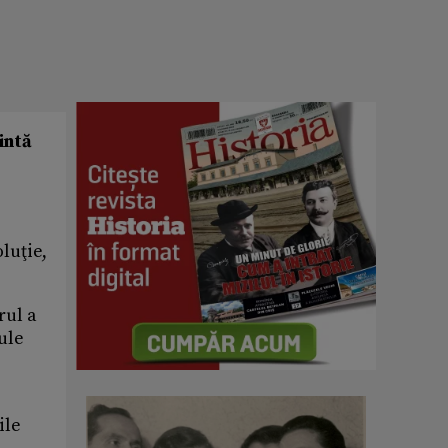
intă
luţie,
rul a
cule
ile