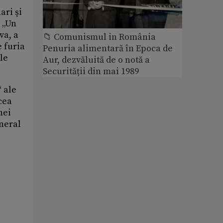
ari şi
l „Un
va, a
📁 Comunismul in România
e furia
Penuria alimentară în Epoca de
le
Aur, dezvăluită de o notă a
Securității din mai 1989
 ale
cea
nei
eneral