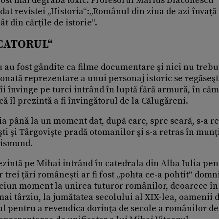
a fost mai degrabă toxic. Profesorul Marius Diaconescu
dat revistei „Historia“:„Românul din ziua de azi învaţă
ât din cărţile de istorie“.
ICATORUL“
 au fost gândite ca filme documentare şi nici nu trebu
ronată reprezentare a unui personaj istoric se regăseşt
 îi învinge pe turci intrând în luptă fără armură, în căm
 îl prezintă a fi învingătorul de la Călugăreni.
lia până la un moment dat, după care, spre seară, s-a re
ti şi Târgovişte pradă otomanilor şi s-a retras în munţ
igismund.
zintă pe Mihai intrând în catedrala din Alba Iulia pent
trei ţări româneşti ar fi fost „pohta ce-a pohtit“ domn
niciun moment la unirea tuturor românilor, deoarece în
mai târziu, la jumătatea secolului al XIX-lea, oamenii 
ul pentru a revendica dorinţa de secole a românilor de