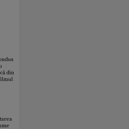
condus
u
că din
filmul
ntarea
lume