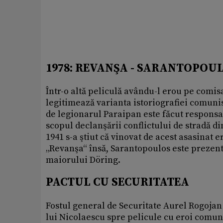
1978: REVANŞA - SARANTOPOU
Într-o altă peliculă avându-l erou pe comi
legitimează varianta istoriografiei comuni
de legionarul Paraipan este făcut respons
scopul declanşării conflictului de stradă d
1941 s-a ştiut că vinovat de acest asasinat 
„Revanşa“ însă, Sarantopoulos este prezent
maiorului Döring.
PACTUL CU SECURITATEA
Fostul general de Securitate Aurel Rogojan 
lui Nicolaescu spre pelicule cu eroi comun