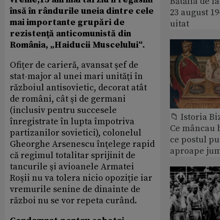
Bătălia de l
însă în rândurile uneia dintre cele
23 august 1
mai importante grupări de
uitat
rezistenţă anticomunistă din
România, „Haiducii Muscelului“.
Ofiţer de carieră, avansat şef de
stat-major al unei mari unităţi în
războiul antisovietic, decorat atât
de români, cât şi de germani
(inclusiv pentru succesele
📁 Istoria B
înregistrate în lupta împotriva
Ce mâncau bi
partizanilor sovietici), colonelul
ce postul p
Gheorghe Arsenescu înţelege rapid
aproape jum
că regimul totalitar sprijinit de
tancurile şi avioanele Armatei
Roşii nu va tolera nicio opoziţie iar
vremurile senine de dinainte de
război nu se vor repeta curând.