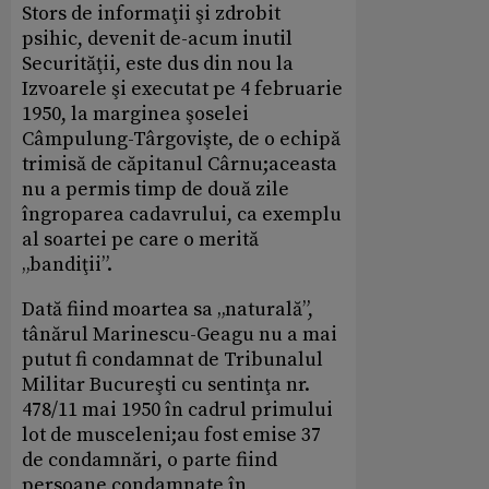
Stors de informaţii şi zdrobit
psihic, devenit de-acum inutil
Securităţii, este dus din nou la
Izvoarele şi executat pe 4 februarie
1950, la marginea şoselei
Câmpulung-Târgovişte, de o echipă
trimisă de căpitanul Cârnu;aceasta
nu a permis timp de două zile
îngroparea cadavrului, ca exemplu
al soartei pe care o merită
„bandiţii”.
Dată fiind moartea sa „naturală”,
tânărul Marinescu-Geagu nu a mai
putut fi condamnat de Tribunalul
Militar Bucureşti cu sentinţa nr.
478/11 mai 1950 în cadrul primului
lot de musceleni;au fost emise 37
de condamnări, o parte fiind
persoane condamnate în