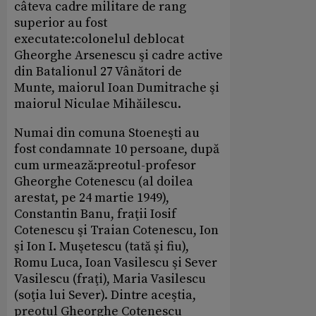
câteva cadre militare de rang
superior au fost
executate:colonelul deblocat
Gheorghe Arsenescu şi cadre active
din Batalionul 27 Vânători de
Munte, maiorul Ioan Dumitrache şi
maiorul Niculae Mihăilescu.
Numai din comuna Stoeneşti au
fost condamnate 10 persoane, după
cum urmează:preotul-profesor
Gheorghe Cotenescu (al doilea
arestat, pe 24 martie 1949),
Constantin Banu, fraţii Iosif
Cotenescu şi Traian Cotenescu, Ion
şi Ion I. Muşetescu (tată şi fiu),
Romu Luca, Ioan Vasilescu şi Sever
Vasilescu (fraţi), Maria Vasilescu
(soţia lui Sever). Dintre aceştia,
preotul Gheorghe Cotenescu