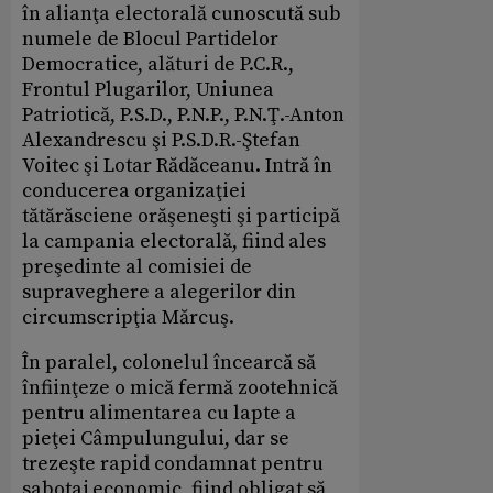
în alianţa electorală cunoscută sub
numele de Blocul Partidelor
Democratice, alături de P.C.R.,
Frontul Plugarilor, Uniunea
Patriotică, P.S.D., P.N.P., P.N.Ţ.-Anton
Alexandrescu şi P.S.D.R.-Ştefan
Voitec şi Lotar Rădăceanu. Intră în
conducerea organizaţiei
tătărăsciene orăşeneşti şi participă
la campania electorală, fiind ales
preşedinte al comisiei de
supraveghere a alegerilor din
circumscripţia Mărcuş.
În paralel, colonelul încearcă să
înfiinţeze o mică fermă zootehnică
pentru alimentarea cu lapte a
pieţei Câmpulungului, dar se
trezeşte rapid condamnat pentru
sabotaj economic, fiind obligat să