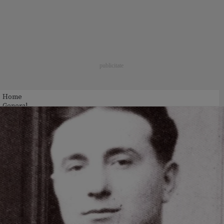
Home
General