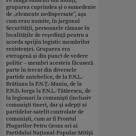
Pe lângă oamenii din munţi,
gruparea cuprindea şi o sumedenie
de „elemente nedispersate”, aşa
cum erau numite, în jargonul
Securităţii, persoanele rămase în
localităţile de reşedinţă pentru a
acorda sprijin logistic membrilor
rezistenţei. Gruparea era
eterogenă şi din punct de vedere
politic – membri acesteia făcuseră
parte în trecut din diversele
partide antebelice, de la P.N.L.-
Brătianu la P.N.Ţ.-Maniu, de la
P.N.D.-Iorga la P.N.L.-Tătărescu, de
la legionari la comunişti (inclusiv
comunişti tineri, dar şi adepţi ai
partidelor-satelit controlate de
comunişti, cum ar fi Frontul
Plugarilor-Petru Groza ori ai
Partidului Naţional-Popular-Mitiţă