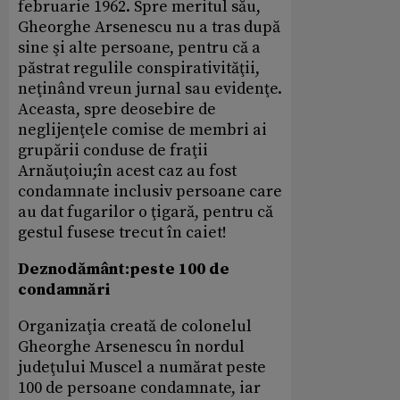
februarie 1962. Spre meritul său,
Gheorghe Arsenescu nu a tras după
sine şi alte persoane, pentru că a
păstrat regulile conspirativităţii,
neţinând vreun jurnal sau evidenţe.
Aceasta, spre deosebire de
neglijenţele comise de membri ai
grupării conduse de fraţii
Arnăuţoiu;în acest caz au fost
condamnate inclusiv persoane care
au dat fugarilor o ţigară, pentru că
gestul fusese trecut în caiet!
Deznodământ:peste 100 de
condamnări
Organizaţia creată de colonelul
Gheorghe Arsenescu în nordul
judeţului Muscel a numărat peste
100 de persoane condamnate, iar