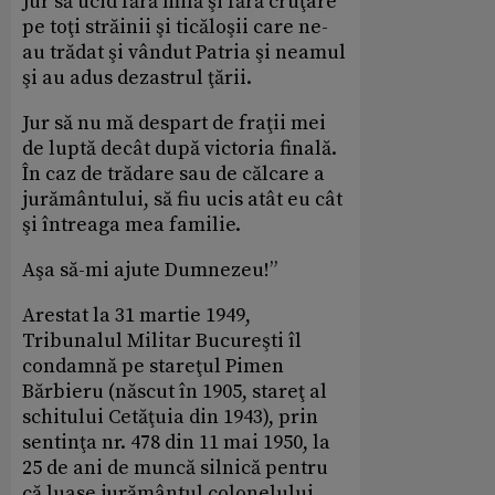
Jur să ucid fără milă şi fără cruţare
pe toţi străinii şi ticăloşii care ne-
au trădat şi vândut Patria şi neamul
şi au adus dezastrul ţării.
Jur să nu mă despart de fraţii mei
de luptă decât după victoria finală.
În caz de trădare sau de călcare a
jurământului, să fiu ucis atât eu cât
şi întreaga mea familie.
Aşa să-mi ajute Dumnezeu!”
Arestat la 31 martie 1949,
Tribunalul Militar Bucureşti îl
condamnă pe stareţul Pimen
Bărbieru (născut în 1905, stareţ al
schitului Cetăţuia din 1943), prin
sentinţa nr. 478 din 11 mai 1950, la
25 de ani de muncă silnică pentru
că luase jurământul colonelului