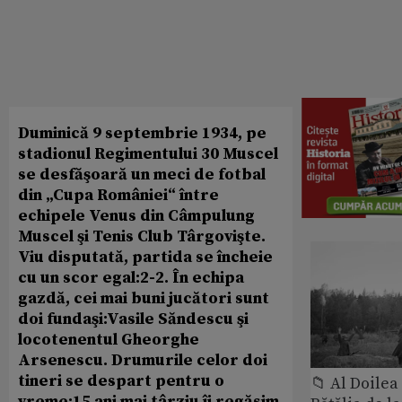
Duminică 9 septembrie 1934, pe
stadionul Regimentului 30 Muscel
se desfăşoară un meci de fotbal
din „Cupa României“ între
echipele Venus din Câmpulung
Muscel şi Tenis Club Târgovişte.
Viu disputată, partida se încheie
cu un scor egal:2-2. În echipa
gazdă, cei mai buni jucători sunt
doi fundaşi:Vasile Săndescu şi
locotenentul Gheorghe
Arsenescu. Drumurile celor doi
tineri se despart pentru o
📁 Al Doile
vreme;15 ani mai târziu îi regăsim