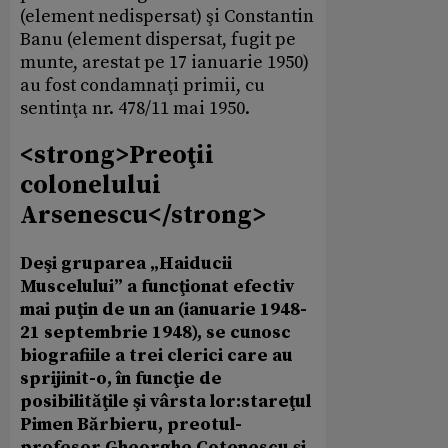
(element nedispersat) şi Constantin
Banu (element dispersat, fugit pe
munte, arestat pe 17 ianuarie 1950)
au fost condamnaţi primii, cu
sentinţa nr. 478/11 mai 1950.
<strong>Preoţii
colonelului
Arsenescu</strong>
Deşi gruparea „Haiducii
Muscelului” a funcţionat efectiv
mai puţin de un an (ianuarie 1948-
21 septembrie 1948), se cunosc
biografiile a trei clerici care au
sprijinit-o, în funcţie de
posibilităţile şi vârsta lor:stareţul
Pimen Bărbieru, preotul-
profesor Gheorghe Cotenescu şi