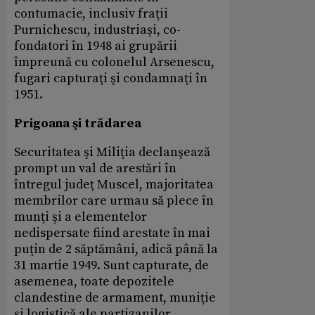
contumacie, inclusiv fraţii
Purnichescu, industriaşi, co-
fondatori în 1948 ai grupării
împreună cu colonelul Arsenescu,
fugari capturaţi şi condamnaţi în
1951.
Prigoana şi trădarea
Securitatea şi Miliţia declanşează
prompt un val de arestări în
întregul judeţ Muscel, majoritatea
membrilor care urmau să plece în
munţi şi a elementelor
nedispersate fiind arestate în mai
puţin de 2 săptămâni, adică până la
31 martie 1949. Sunt capturate, de
asemenea, toate depozitele
clandestine de armament, muniţie
şi logistică ale partizanilor.