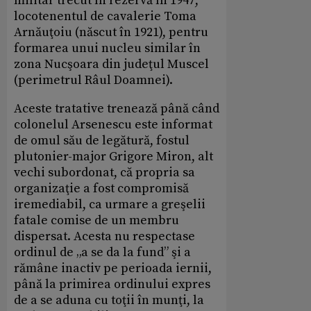
militar trecut în rezervă în 1947,
locotenentul de cavalerie Toma
Arnăuţoiu (născut în 1921), pentru
formarea unui nucleu similar în
zona Nucşoara din judeţul Muscel
(perimetrul Râul Doamnei).
Aceste tratative trenează până când
colonelul Arsenescu este informat
de omul său de legătură, fostul
plutonier-major Grigore Miron, alt
vechi subordonat, că propria sa
organizaţie a fost compromisă
iremediabil, ca urmare a greşelii
fatale comise de un membru
dispersat. Acesta nu respectase
ordinul de „a se da la fund” şi a
rămâne inactiv pe perioada iernii,
până la primirea ordinului expres
de a se aduna cu toţii în munţi, la