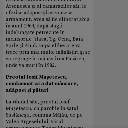
Arsenescu şi al camarazilor săi, le
oferise adăpost şi ascunsese
armament. Avea să fie eliberat abia
în anul 1964, după stagii
îndelungate petrecute în
închisorile Jilava, Tg. Ocna, Baia
Sprie şi Aiud. După eliberare va
trece prin mai multe mânăstiri şi se
va regrage la mănăstirea Pasărea,
unde va muri în 1982.
Preotul Iosif Muşetescu,
condamnat că a dat mâncare,
adăpost şi pături
La rândul său, preotul Iosif
Muşetescu, cu parohie în satul
Suslăneşti, comuna Măţău, de pe
Valea Argeşelului, vărul