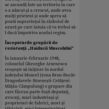
se ascundă într-un teritoriu în care
s-a născut şi a crescut, unde avea
mulţi prieteni şi unde spera să
poată supravieţui în războiul de
uzură pe care intuia că va trebui să-
l ducă împotriva noului regim.
Începuturile grupării de
rezistenţă „Haiducii Muscelului“
În ianuarie-februarie 1948,
colonelul Gheorghe Arsenescu
reuşeşte să iniţieze în nordul
judeţului Muscel (zona Bran-Rucăr-
Dragoslavele-Stoeneşti-Cetăţeni-
Măţău-Câmpulung) o grupare din
care făceau parte foşti deputaţi,
avocaţi, mari industriaşi şi
proprietari de fabrici, mori şi
tăbăcării, mici întreprinzători,