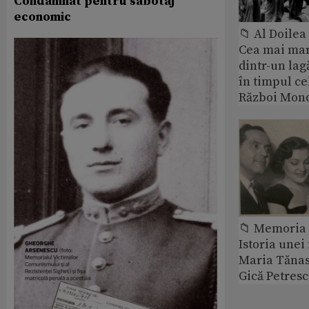
Condamnat pentru sabotaj
economic
📁 Al Doile
Cea mai ma
dintr-un lag
în timpul ce
Război Mond
📁 Memoria 
Istoria unei 
Maria Tănase
Gică Petres