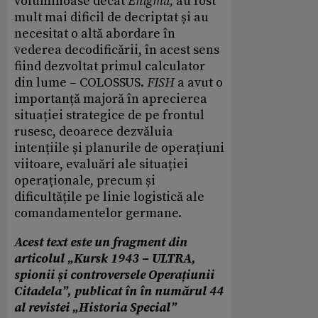
voluminoase decât
Enigma,
au fost
mult mai dificil de decriptat și au
necesitat o altă abordare în
vederea decodificării, în acest sens
fiind dezvoltat primul calculator
din lume – COLOSSUS.
FISH
a avut o
importanță majoră în aprecierea
situației strategice de pe frontul
rusesc, deoarece dezvăluia
intențiile și planurile de operațiuni
viitoare, evaluări ale situației
operaționale, precum și
dificultățile pe linie logistică ale
comandamentelor germane.
Acest text este un fragment din
articolul „Kursk 1943 – ULTRA,
spionii și controversele Operațiunii
Citadela”, publicat în în numărul 44
al revistei „Historia Special”