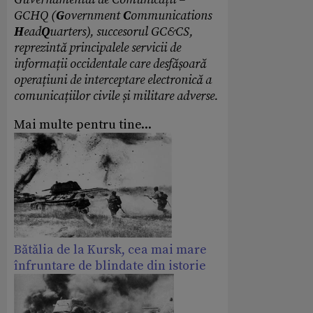
GCHQ (
G
overnment
C
ommunications
H
ead
Q
uarters), succesorul GC&CS,
reprezintă principalele servicii de
informații occidentale care desfășoară
operațiuni de interceptare electronică a
comunicațiilor civile și militare adverse.
Mai multe pentru tine...
Bătălia de la Kursk, cea mai mare
înfruntare de blindate din istorie