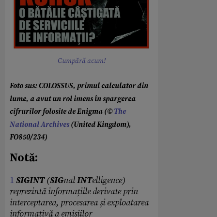
Cumpără acum!
Foto sus: COLOSSUS, primul calculator din
lume, a avut un rol imens în spargerea
cifrurilor folosite de Enigma (©
The
National Archives
(United Kingdom),
FO850/234)
Notă:
1
SIGINT
(
SIG
nal
INT
elligence)
reprezintă
informațiile derivate prin
interceptarea, procesarea și exploatarea
informativă a emisiilor