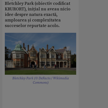
Bletchley Park (obiectiv codificat
KRURORT), inițial nu aveau nicio
idee despre natura exactă,
amploarea și complexitatea
succeselor repurtate acolo.
Bletchley Park (© DeFacto / Wikimedia
Commons)