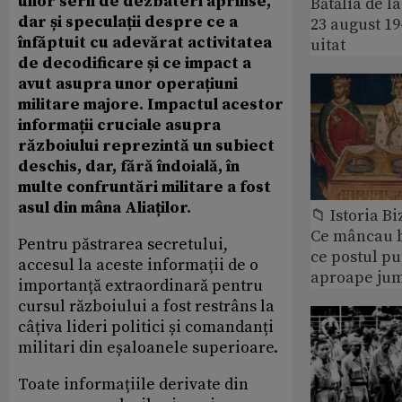
unor serii de dezbateri aprinse,
Bătălia de l
dar și speculații despre ce a
23 august 1
înfăptuit cu adevărat activitatea
uitat
de decodificare și ce impact a
avut asupra unor operațiuni
militare majore. Impactul acestor
informații cruciale asupra
războiului reprezintă un subiect
deschis, dar, fără îndoială, în
multe confruntări militare a fost
asul din mâna Aliaților.
📁 Istoria B
Ce mâncau bi
Pentru păstrarea secretului,
ce postul p
accesul la aceste informații de o
aproape jum
importanță extraordinară pentru
cursul războiului a fost restrâns la
câțiva lideri politici și comandanți
militari din eșaloanele superioare.
Toate informațiile derivate din