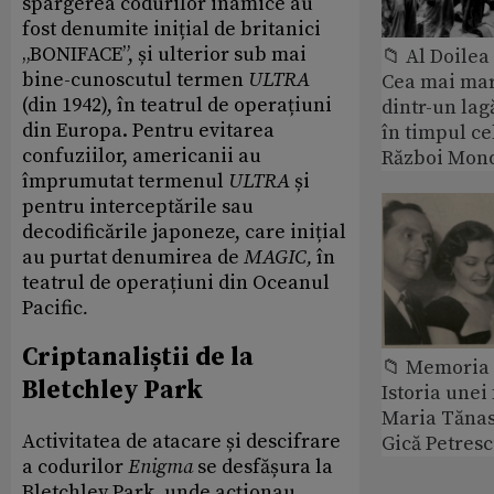
spargerea codurilor inamice au
fost denumite inițial de britanici
„BONIFACE”, și ulterior sub mai
📁 Al Doile
bine-cunoscutul termen
ULTRA
Cea mai ma
(din 1942), în teatrul de operațiuni
dintr-un lag
din Europa. Pentru evitarea
în timpul ce
confuziilor, americanii au
Război Mond
împrumutat termenul
ULTRA
și
pentru interceptările sau
decodificările japoneze, care inițial
au purtat denumirea de
MAGIC,
în
teatrul de operațiuni din Oceanul
Pacific
.
Criptanaliștii de la
📁 Memoria 
Bletchley Park
Istoria unei 
Maria Tănase
Activitatea de atacare și descifrare
Gică Petres
a codurilor
Enigma
se desfășura la
Bletchley Park, unde acționau