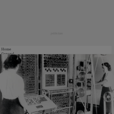
Home
General