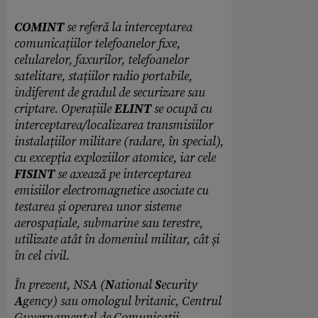
COMINT
se referă la interceptarea
comunicațiilor telefoanelor fixe,
celularelor, faxurilor, telefoanelor
satelitare, stațiilor radio portabile,
indiferent de gradul de securizare sau
criptare. Operațiile
ELINT
se ocupă cu
interceptarea/localizarea transmisiilor
instalațiilor militare (radare, în special),
cu excepția exploziilor atomice, iar cele
FISINT
se axează pe interceptarea
emisiilor electromagnetice asociate cu
testarea și operarea unor sisteme
aerospațiale, submarine sau terestre,
utilizate atât în domeniul militar, cât și
în cel civil.
În prezent, NSA (
N
ational
S
ecurity
A
gency) sau omologul britanic, Centrul
Guvernamental de Comunicații –