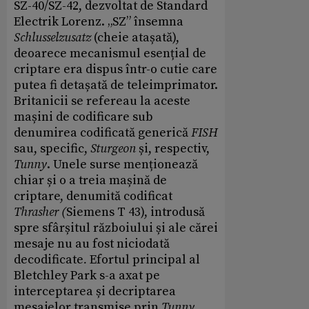
SZ-40/SZ-42, dezvoltat de Standard
Electrik Lorenz. „SZ” însemna
Schlusselzusatz
(cheie atașată),
deoarece mecanismul esențial de
criptare era dispus într-o cutie care
putea fi detașată de teleimprimator.
Britanicii se refereau la aceste
mașini de codificare sub
denumirea codificată generică
FISH
sau, specific,
Sturgeon
și, respectiv,
Tunny
. Unele surse menționează
chiar și o a treia mașină de
criptare, denumită codificat
Thrasher (
Siemens T 43), introdusă
spre sfârșitul războiului și ale cărei
mesaje nu au fost niciodată
decodificate
.
Efortul principal al
Bletchley Park s-a axat pe
interceptarea și decriptarea
mesajelor transmise prin
Tunny.