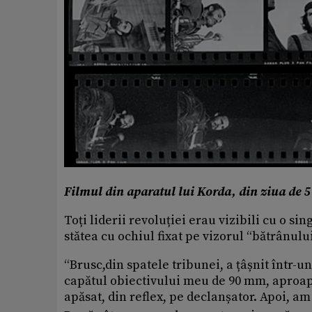
Filmul din aparatul lui Korda, din ziua de 5
Toți liderii revoluției erau vizibili cu o s
stătea cu ochiul fixat pe vizorul “bătrânulu
“Brusc,din spatele tribunei, a țâșnit într-u
capătul obiectivului meu de 90 mm, aproap
apăsat, din reflex, pe declanșator. Apoi, am