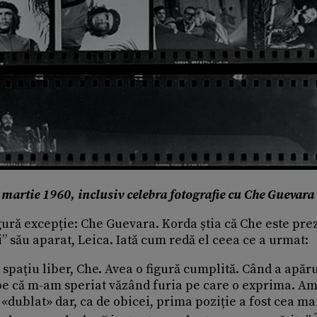
 martie 1960, inclusiv celebra fotografie cu Che Guevara
ingură excepție: Che Guevara. Korda știa că Che este pre
i” său aparat, Leica. Iată cum redă el ceea ce a urmat:
n spațiu liber, Che. Avea o figură cumplită. Când a apăru
e că m-am speriat văzând furia pe care o exprima. A
 «dublat» dar, ca de obicei, prima poziție a fost cea ma