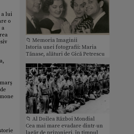
 a lui
are o
 a
area
📁 Memoria Imaginii
siv
Istoria unei fotografii: Maria
Tănase, alături de Gică Petrescu
a,
 marș
 de
Simone
📁 Al Doilea Război Mondial
Cea mai mare evadare dintr-un
storie
lagăr de prizonieri, în timpul