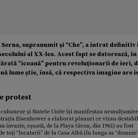
Serna, supranumit și “Che”, a intrat definitiv 
secolului al XX-lea. Acest fapt se datorează, î
ărată “icoană” pentru revoluționarii de ieri, 
ină lume știe, însă, că respectiva imagine are i
e protest
i cubaneze și Statele Unite își manifestau nemulțumire
strația Eisenhower a elaborat planuri ce vizau destabi
 invazie, eșuată, de la Playa Giron, din 1961) au fost
e toți “locatarii” de la Casa Albă (în lunga sa “domnie”