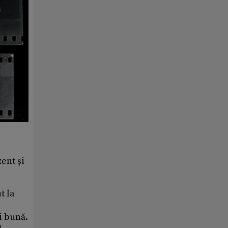
zent și
t la
m
i bună.
2