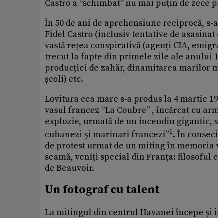
Castro a “schimbat” nu mai puțin de zece p
În 50 de ani de aprehensiune reciprocă, s-au
Fidel Castro (inclusiv tentative de asasinat
vastă rețea conspirativă (agenți CIA, emigr
trecut la fapte din primele zile ale anului
producției de zahăr, dinamitarea marilor m
școli) etc.
Lovitura cea mare s-a produs la 4 martie 19
vasul francez “La Coubre” , încărcat cu ar
explozie, urmată de un incendiu gigantic, s-
1
cubanezi și marinari francezi”
. În consec
de protest urmat de un miting în memoria 
seamă, veniți special din Franța: filosoful e
de Beauvoir.
Un fotograf cu talent
La mitingul din centrul Havanei începe și i