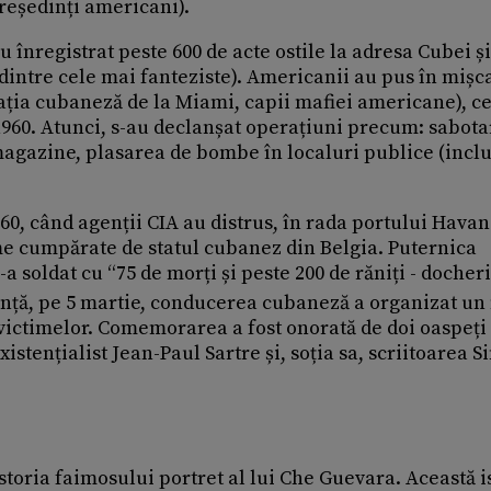
reședinți americani).
 înregistrat peste 600 de acte ostile la adresa Cubei și
 dintre cele mai fanteziste). Americanii au pus în mișc
ația cubaneză de la Miami, capii mafiei americane), ce
 1960. Atunci, s-au declanșat operațiuni precum: sabot
agazine, plasarea de bombe în localuri publice (inclu
60, când agenții CIA au distrus, în rada portului Havan
me cumpărate de statul cubanez din Belgia. Puternica
a soldat cu “75 de morți și peste 200 de răniți - docheri
ință, pe 5 martie, conducerea cubaneză a organizat un
victimelor. Comemorarea a fost onorată de doi oaspeți
xistențialist Jean-Paul Sartre și, soția sa, scriitoarea 
storia faimosului portret al lui Che Guevara. Această i