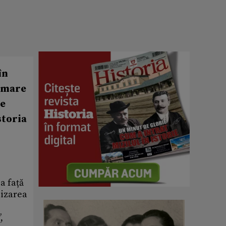
în
n mare
de
storia
a față
lizarea
,