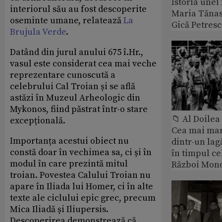
Istoria unei 
interiorul său au fost descoperite
Maria Tănase
oseminte umane, relatează
La
Gică Petres
Brujula Verde
.
Datând din jurul anului 675 î.Hr.,
vasul este considerat cea mai veche
reprezentare cunoscută a
celebrului Cal Troian și se află
astăzi în Muzeul Arheologic din
Mykonos, fiind păstrat într-o stare
📁 Al Doile
excepțională.
Cea mai ma
Importanța acestui obiect nu
dintr-un lag
constă doar în vechimea sa, ci și în
în timpul ce
modul în care prezintă mitul
Război Mond
troian. Povestea Calului Troian nu
apare în Iliada lui Homer, ci în alte
texte ale ciclului epic grec, precum
Mica Iliadă și Iliupersis.
Descoperirea demonstrează că