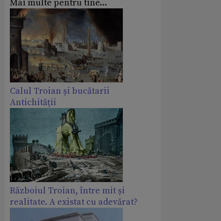
Mai multe pentru tine...
Calul Troian și bucătarii
Antichității
Războiul Troian, între mit și
realitate. A existat cu adevărat?