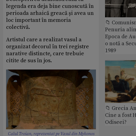
legenda era deja bine cunoscută în
perioada arhaică greacă și avea un
loc important în memoria
📁 Comunis
colectivă.
Penuria ali
Epoca de Aur
Artistul care a realizat vasul a
o notă a Sec
organizat decorul în trei registre
1989
narative distincte, care trebuie
citite de sus în jos.
📁 Grecia An
Cine a fost 
Odiseei?
Calul Troian, reprezentat pe Vasul din Mykonos