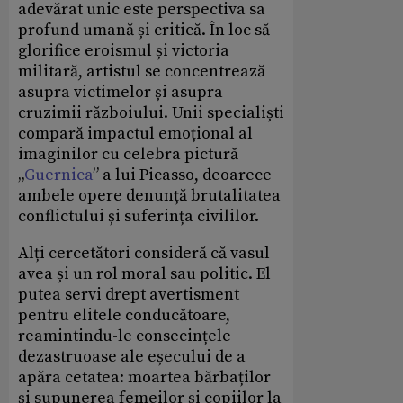
adevărat unic este perspectiva sa
profund umană și critică. În loc să
glorifice eroismul și victoria
militară, artistul se concentrează
asupra victimelor și asupra
cruzimii războiului. Unii specialiști
compară impactul emoțional al
imaginilor cu celebra pictură
„
Guernica
” a lui Picasso, deoarece
ambele opere denunță brutalitatea
conflictului și suferința civililor.
Alți cercetători consideră că vasul
avea și un rol moral sau politic. El
putea servi drept avertisment
pentru elitele conducătoare,
reamintindu-le consecințele
dezastruoase ale eșecului de a
apăra cetatea: moartea bărbaților
și supunerea femeilor și copiilor la