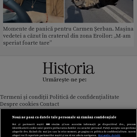
Momente de panică pentru Carmen Șerban. Mașina
vedetei a căzut în craterul din zona Eroilor: „M-am
speriat foarte tare”
Urmărește-ne pe:
Termeni și condiții
Politică de confidențialitate
Despre cookies
Contact
Modifică preferințe pentru confidențialitate
© Toate drepturile rezervate Adevarul Holding 2026
Nouă ne pasă ca datele tale personale să rămână confidențiale
Noi și partenerii noștri
606
stocăm și/sau accesăm informații pe dispozitivul dvs., precum
identificatorii cookie unici pentru prelucrarea datelor cu caracter personal. Puteți accepta sau gestiona
Din rețeaua Adevărul Holding:
alegerile dvs. făcând clic mai jos sau în orice moment, pe pagina cu politica de confidențialitate. Aceste
alegeri vor fi raportate partenerilor noștri și nu vă vor afecta navigarea.
Mai multe detalii