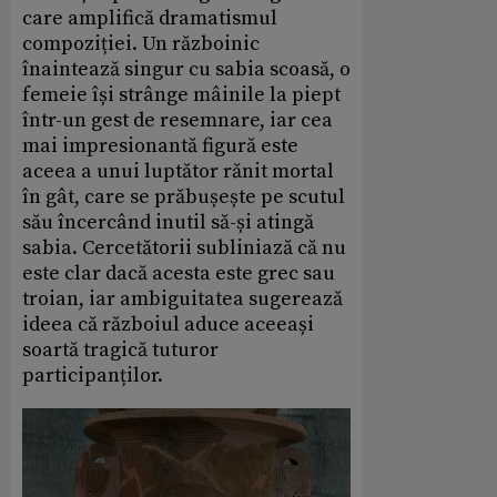
care amplifică dramatismul
compoziției. Un războinic
înaintează singur cu sabia scoasă, o
femeie își strânge mâinile la piept
într-un gest de resemnare, iar cea
mai impresionantă figură este
aceea a unui luptător rănit mortal
în gât, care se prăbușește pe scutul
său încercând inutil să-și atingă
sabia. Cercetătorii subliniază că nu
este clar dacă acesta este grec sau
troian, iar ambiguitatea sugerează
ideea că războiul aduce aceeași
soartă tragică tuturor
participanților.