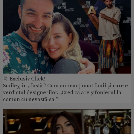
📁 Exclusiv Click!
Smiley, în „fustă”! Cum au reacționat fanii și care e
verdictul designerilor. „Cred că are șifonierul la
comun cu nevastă-sa!”