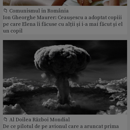
📁 Comunismul in România
Ion Gheorghe Maurer: Ceaușescu a adoptat copiii
pe care Elena îi făcuse cu alții și i-a mai făcut și el
un copil
📁 Al Doilea Război Mondial
De ce pilotul de pe avionul care a aruncat prima