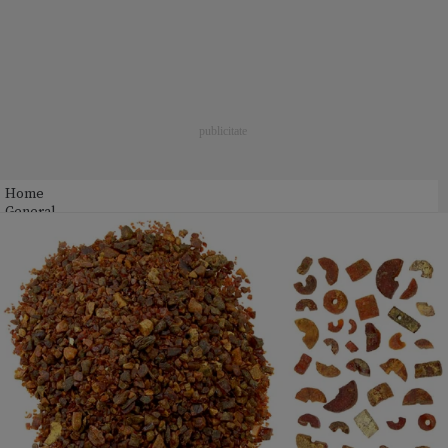
Home
General