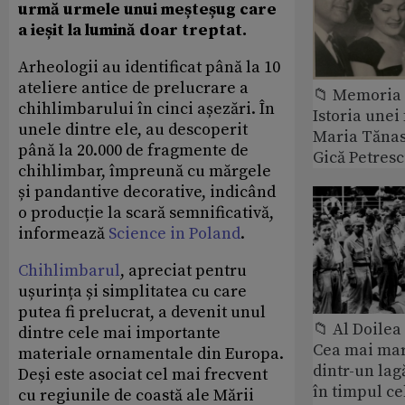
urmă urmele unui meșteșug care
a ieșit la lumină doar treptat.
Arheologii au identificat până la 10
ateliere antice de prelucrare a
📁 Memoria 
chihlimbarului în cinci așezări. În
Istoria unei 
unele dintre ele, au descoperit
Maria Tănase
până la 20.000 de fragmente de
Gică Petres
chihlimbar, împreună cu mărgele
și pandantive decorative, indicând
o producție la scară semnificativă,
informează
Science in Poland
.
Chihlimbarul
, apreciat pentru
ușurința și simplitatea cu care
putea fi prelucrat, a devenit unul
📁 Al Doile
dintre cele mai importante
Cea mai ma
materiale ornamentale din Europa.
dintr-un lag
Deși este asociat cel mai frecvent
în timpul ce
cu regiunile de coastă ale Mării