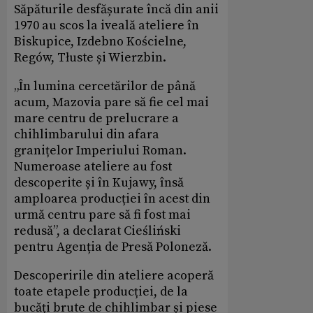
Săpăturile desfășurate încă din anii
1970 au scos la iveală ateliere în
Biskupice, Izdebno Kościelne,
Regów, Tłuste și Wierzbin.
„În lumina cercetărilor de până
acum, Mazovia pare să fie cel mai
mare centru de prelucrare a
chihlimbarului din afara
granițelor Imperiului Roman.
Numeroase ateliere au fost
descoperite și în Kujawy, însă
amploarea producției în acest din
urmă centru pare să fi fost mai
redusă”, a declarat Cieśliński
pentru Agenția de Presă Poloneză.
Descoperirile din ateliere acoperă
toate etapele producției, de la
bucăți brute de chihlimbar și piese