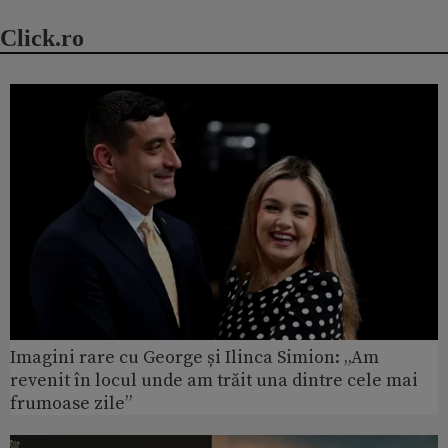
Click.ro
Imagini rare cu George și Ilinca Simion: „Am
revenit în locul unde am trăit una dintre cele mai
frumoase zile”