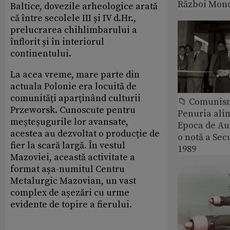
Război Mond
Baltice, dovezile arheologice arată
că între secolele III și IV d.Hr.,
prelucrarea chihlimbarului a
înflorit și în interiorul
continentului.
La acea vreme, mare parte din
actuala Polonie era locuită de
comunități aparținând culturii
📁 Comunis
Przeworsk. Cunoscute pentru
Penuria ali
meșteșugurile lor avansate,
Epoca de Aur
acestea au dezvoltat o producție de
o notă a Sec
fier la scară largă. În vestul
1989
Mazoviei, această activitate a
format așa-numitul Centru
Metalurgic Mazovian, un vast
complex de așezări cu urme
evidente de topire a fierului.