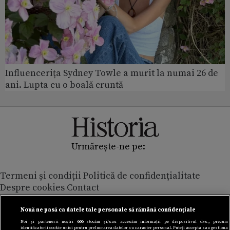
Influencerița Sydney Towle a murit la numai 26 de
ani. Lupta cu o boală cruntă
Urmărește-ne pe:
Termeni și condiții
Politică de confidențialitate
Despre cookies
Contact
Modifică preferințe pentru confidențialitate
© Toate drepturile rezervate Adevarul Holding 2026
Nouă ne pasă ca datele tale personale să rămână confidențiale
Noi și partenerii noștri
606
stocăm și/sau accesăm informații pe dispozitivul dvs., precum
identificatorii cookie unici pentru prelucrarea datelor cu caracter personal. Puteți accepta sau gestiona