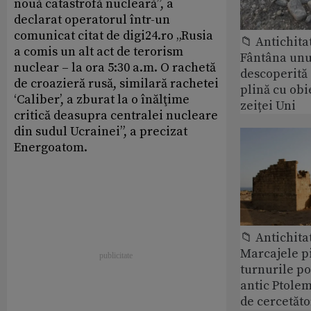
nouă catastrofă nucleară”, a
declarat operatorul într-un
comunicat citat de digi24.ro „Rusia
📁 Antichita
a comis un alt act de terorism
Fântâna unui
nuclear – la ora 5:30 a.m. O rachetă
descoperită
de croazieră rusă, similară rachetei
plină cu obi
‘Caliber’, a zburat la o înălţime
zeiței Uni
critică deasupra centralei nucleare
din sudul Ucrainei”, a precizat
Energoatom.
📁 Antichita
Marcajele pi
turnurile po
antic Ptolem
de cercetăto