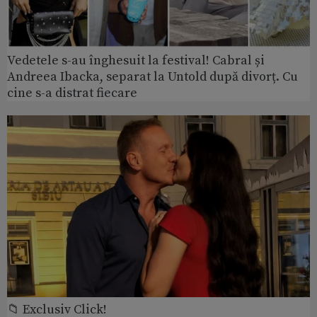
Vedetele s-au înghesuit la festival! Cabral și
Andreea Ibacka, separat la Untold după divorț. Cu
cine s-a distrat fiecare
📁 Exclusiv Click!