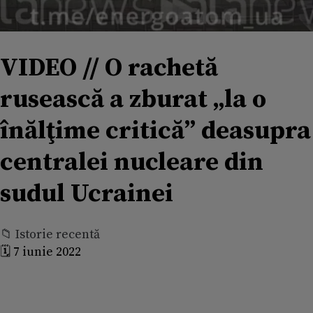
VIDEO // O rachetă
rusească a zburat „la o
înălţime critică” deasupra
centralei nucleare din
sudul Ucrainei
📁 Istorie recentă
🗓️ 7 iunie 2022