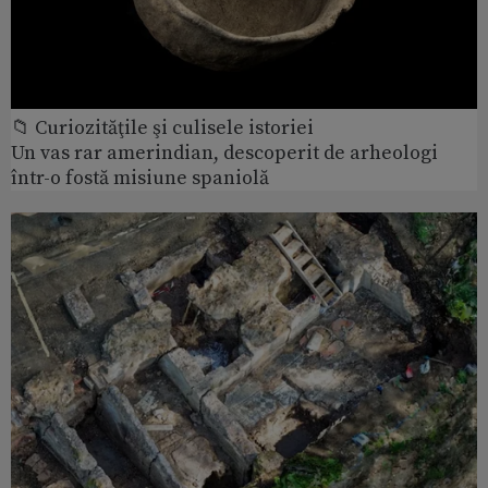
📁 Curiozităţile şi culisele istoriei
Un vas rar amerindian, descoperit de arheologi
într-o fostă misiune spaniolă