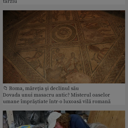
târziu
📁 Roma, măreţia şi declinul său
Dovada unui masacru antic? Misterul oaselor
umane împrăștiate într-o luxoasă vilă romană