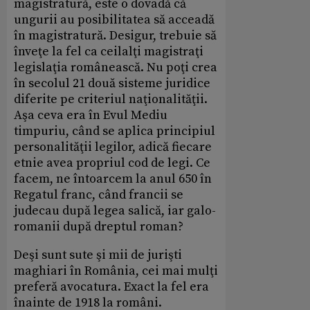
magistratură, este o dovadă că
ungurii au posibilitatea să acceadă
în magistratură. Desigur, trebuie să
înveţe la fel ca ceilalţi magistraţi
legislaţia românească. Nu poţi crea
în secolul 21 două sisteme juridice
diferite pe criteriul naţionalităţii.
Aşa ceva era în Evul Mediu
timpuriu, când se aplica principiul
personalităţii legilor, adică fiecare
etnie avea propriul cod de legi. Ce
facem, ne întoarcem la anul 650 în
Regatul franc, când francii se
judecau după legea salică, iar galo-
romanii după dreptul roman?
Deşi sunt sute şi mii de jurişti
maghiari în România, cei mai mulţi
preferă avocatura. Exact la fel era
înainte de 1918 la români.