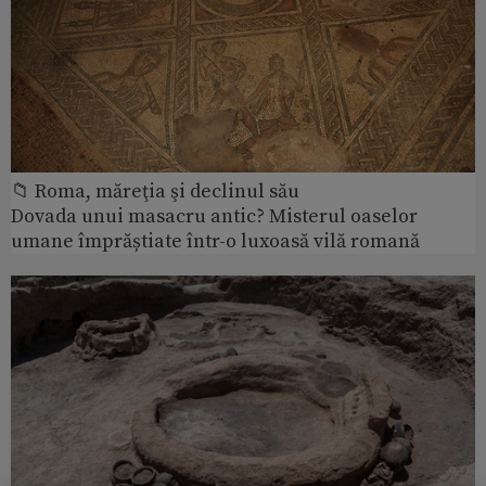
📁 Roma, măreţia şi declinul său
Dovada unui masacru antic? Misterul oaselor
umane împrăștiate într-o luxoasă vilă romană