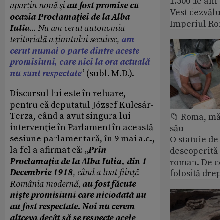
1.500 de ani
aparţin nouă şi
au fost promise cu
Vest dezvălu
ocazia Proclamaţiei de la Alba
Imperiul Ro
Iulia
... Nu am cerut autonomia
teritorială a ţinutului secuiesc,
am
cerut numai o parte dintre aceste
promisiuni, care nici la ora actuală
nu sunt respectate
” (subl. M.D.).
Discursul lui este în reluare,
pentru că deputatul József Kulcsár-
Terza, când a avut singura lui
📁 Roma, măr
intervenţie în Parlament în această
său
sesiune parlamentară, în 9 mai a.c.,
O statuie de 
la fel a afirmat că: „
Prin
descoperită
Proclamaţia de la Alba Iulia, din 1
roman. De ce
Decembrie 1918
, când a luat fiinţă
folosită dre
România modernă,
au fost făcute
nişte promisiuni care niciodată nu
au fost respectate. Noi nu cerem
altceva decât să se respecte acele