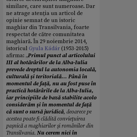
similare, care sunt numeroase. Dar
ne atrage atenţia un articol de
opinie semnat de un istoric
maghiar din Transilvania, foarte
respectat de către comunitatea
maghiară. În 29 noiembrie 2014,
istoricul
Gyula Kádár
(1953-2015)
afirma: „
Primul punct al articolului
III al hotărârilor de la Alba-Iulia
prevede dreptul la autonomia locală,
culturală şi teritorială... Până în
momentul de faţă, nu au fost puse în
practică hotărârile de la Alba-Iulia,
iar principiile de bază stabilite acolo
considerăm şi în momentul de faţă
că sunt o sursă juridică
, deoarece pe
acestea poate fi clădită convieţuirea
paşnică a maghiarilor şi românilor din
Transilvania.
Nu cerem nici în