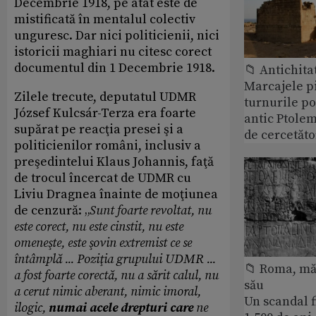
Decembrie 1918, pe atât este de
mistificată în mentalul colectiv
unguresc. Dar nici politicienii, nici
istoricii maghiari nu citesc corect
documentul din 1 Decembrie 1918.
📁 Antichita
Marcajele pi
Zilele trecute, deputatul UDMR
turnurile po
József Kulcsár-Terza era foarte
antic Ptolem
supărat pe reacţia presei şi a
de cercetăto
politicienilor români, inclusiv a
preşedintelui Klaus Johannis, faţă
de trocul încercat de UDMR cu
Liviu Dragnea înainte de moţiunea
de cenzură: „
Sunt foarte revoltat, nu
este corect, nu este cinstit, nu este
omeneşte, este şovin extremist ce se
întâmplă ... Poziţia grupului UDMR ...
📁 Roma, măr
a fost foarte corectă, nu a sărit calul, nu
său
a cerut nimic aberant, nimic imoral,
Un scandal f
ilogic,
numai acele drepturi care
ne