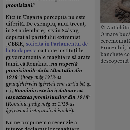
promisiuni
.”
Nici în Ungaria percepţia nu este
diferită. De exemplu, anul trecut,
📁 Antichita
în 29 noiembrie, István Szávay,
O mare bucă
deputat al partidului extremist
ceremonială
JOBBIK,
solicita în Parlamentul de
Bronzului, î
la Budapesta
ca toate instituţiile
banchete c
guvernamentale maghiare să arate
descoperită
lumii că România „
nu respectă
promisiunile de la Alba Iulia din
1918
” (
hogy még 1918-as
gyulafehérvári ígéreteit sem tartja be
) şi
că „
România este încă datoare cu
respectarea promisiunilor din 1918
”
(
Románia pedig még az 1918-as
ígéreteinek betartásával is adós
).
Nu ne propunem o recenzie a
tuturor declaraţiilor maghiare