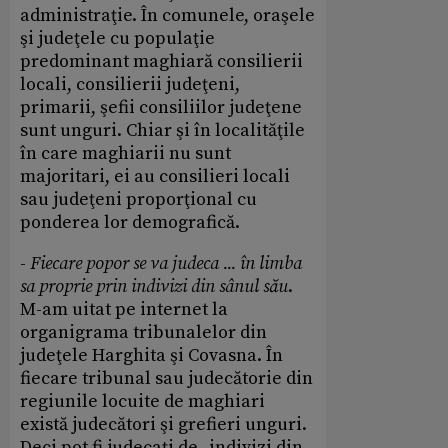
administraţie. În comunele, oraşele
şi judeţele cu populaţie
predominant maghiară consilierii
locali, consilierii judeţeni,
primarii, şefii consiliilor judeţene
sunt unguri. Chiar şi în localităţile
în care maghiarii nu sunt
majoritari, ei au consilieri locali
sau judeţeni proporţional cu
ponderea lor demografică.
-
Fiecare popor se va judeca ... în limba
sa proprie prin indivizi din sânul său
.
M-am uitat pe internet la
organigrama tribunalelor din
judeţele Harghita şi Covasna. În
fiecare tribunal sau judecătorie din
regiunile locuite de maghiari
există judecători şi grefieri unguri.
Deci pot fi judecaţi de „indivizi din