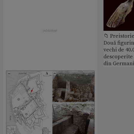
📁 Preistori
Două figurin
vechi de 40.
descoperite 
din German