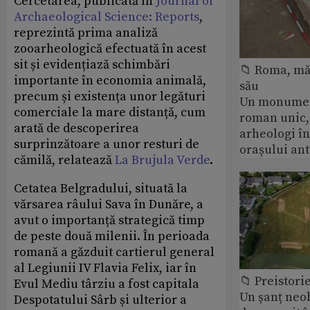
Cercetarea, publicată în
Journal of
Archaeological Science: Reports
,
reprezintă prima analiză
zooarheologică efectuată în acest
sit și evidențiază schimbări
📁 Roma, măr
importante în economia animală,
său
precum și existența unor legături
Un monumen
comerciale la mare distanță, cum
roman unic,
arată de descoperirea
arheologi î
surprinzătoare a unor resturi de
orașului an
cămilă, relatează
La Brujula Verde
.
Cetatea Belgradului, situată la
vărsarea râului Sava în Dunăre, a
avut o importanță strategică timp
de peste două milenii. În perioada
romană a găzduit cartierul general
al Legiunii IV Flavia Felix, iar în
📁 Preistori
Evul Mediu târziu a fost capitala
Un șanț neob
Despotatului Sârb și ulterior a