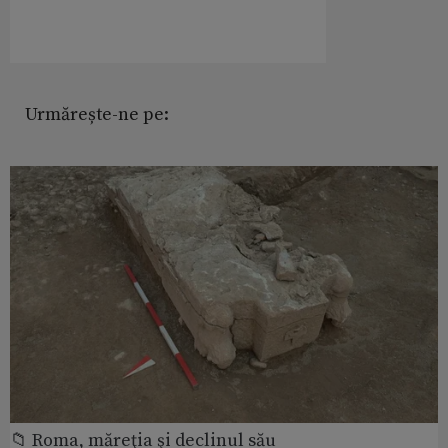
Urmărește-ne pe:
📁 Roma, măreţia şi declinul său