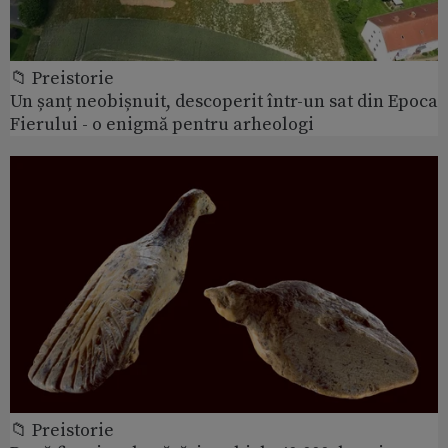
📁 Preistorie
Un șanț neobișnuit, descoperit într-un sat din Epoca
Fierului - o enigmă pentru arheologi
📁 Preistorie