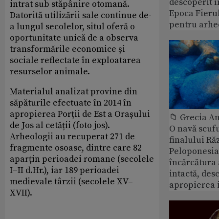
descoperit î
intrat sub stăpânire otomană.
Epoca Fierul
Datorită utilizării sale continue de-
pentru arhe
a lungul secolelor, situl oferă o
oportunitate unică de a observa
transformările economice și
sociale reflectate în exploatarea
resurselor animale.
Materialul analizat provine din
săpăturile efectuate în 2014 în
apropierea Porții de Est a Orașului
📁 Grecia An
de Jos al cetății (foto jos).
O navă scuf
Arheologii au recuperat 271 de
finalului Ră
fragmente osoase, dintre care 82
Peloponesia
aparțin perioadei romane (secolele
încărcătura
I–II d.Hr.), iar 189 perioadei
intactă, des
medievale târzii (secolele XV–
apropierea 
XVII).