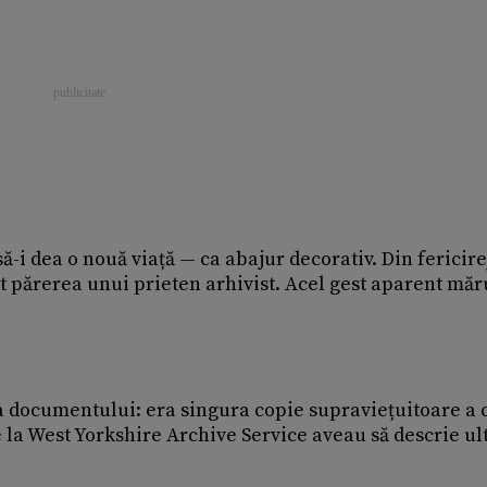
ă-i dea o nouă viață — ca abajur decorativ. Din fericire
t părerea unui prieten arhivist. Acel gest aparent măr
 documentului: era singura copie supraviețuitoare a 
e la West Yorkshire Archive Service aveau să descrie ul