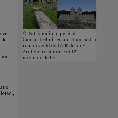
📁 Patrimoniu în pericol
alva
Cum ar trebui restaurat un castru
e de
roman vechi de 1.900 de ani?
Arutela, restaurare de12
r-un
milioane de lei
ar o
ioteci,