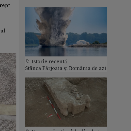
drept
rul
📁 Istorie recentă
Stânca Pârjoaia şi România de azi