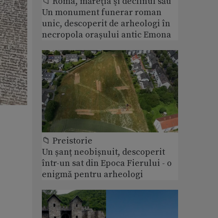
📁 Roma, măreţia şi declinul său
Un monument funerar roman
unic, descoperit de arheologi în
necropola orașului antic Emona
📁 Preistorie
Un șanț neobișnuit, descoperit
într-un sat din Epoca Fierului - o
enigmă pentru arheologi