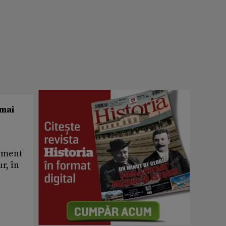
 mai
gament
r, în