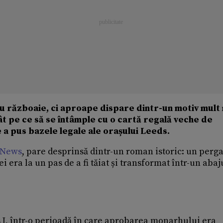
sau războaie, ci aproape dispare dintr-un motiv mult
ât pe ce să se întâmple cu o cartă regală veche de
a pus bazele legale ale orașului Leeds.
 News
, pare desprinsă dintr-un roman istoric: un per
era la un pas de a fi tăiat și transformat într-un abaju
s I, într-o perioadă în care aprobarea monarhului era