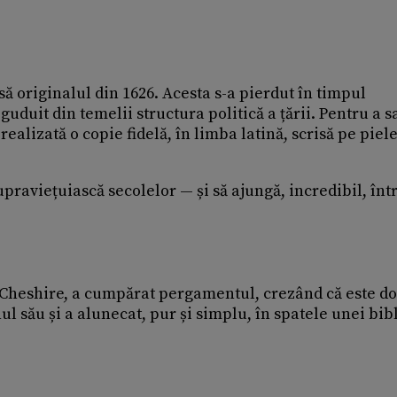
ă originalul din 1626. Acesta s-a pierdut în timpul
guduit din temelii structura politică a țării. Pentru a s
 realizată o copie fidelă, în limba latină, scrisă pe piel
raviețuiască secolelor — și să ajungă, incredibil, înt
E. Cheshire, a cumpărat pergamentul, crezând că este do
l său și a alunecat, pur și simplu, în spatele unei bibl