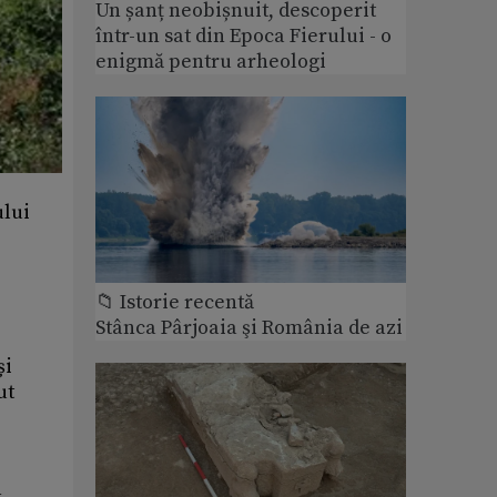
Un șanț neobișnuit, descoperit
într-un sat din Epoca Fierului - o
enigmă pentru arheologi
ului
📁 Istorie recentă
Stânca Pârjoaia şi România de azi
și
ut
a