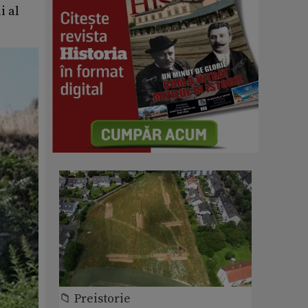
i al
📁 Preistorie