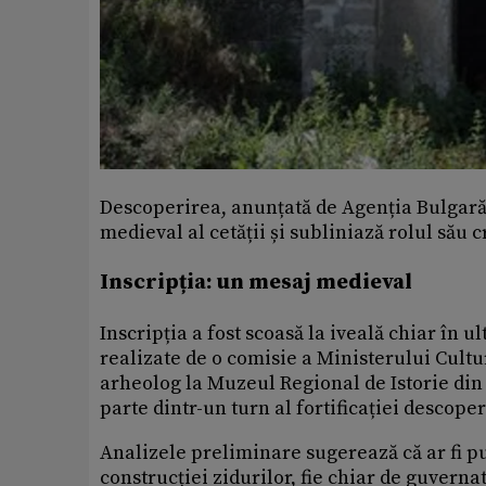
Descoperirea, anunțată de Agenția Bulgară 
medieval al cetății și subliniază rolul său c
Inscripția: un mesaj medieval
Inscripția a fost scoasă la iveală chiar în u
realizate de o comisie a Ministerului Cultur
arheolog la Muzeul Regional de Istorie din P
parte dintr-un turn al fortificației descoper
Analizele preliminare sugerează că ar fi pu
construcției zidurilor, fie chiar de guvern