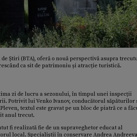
de Știri (BTA), oferă o nouă perspectivă asupra trecut
rescând ca sit de patrimoniu și atracție turistică.
ltima zi de lucru a sezonului, în timpul unei inspecții
ii. Potrivit lui Venko Ivanov, conducătorul săpăturilor 
leven, textul este gravat pe un bloc de piatră ce a făc
it anul trecut.
tut fi realizată fie de un supraveghetor educat al
atorul local. Specialiștii în conservare Andrea Andreev