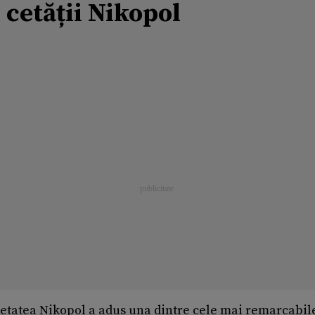
 cetății Nikopol
Cetatea Nikopol a adus una dintre cele mai remarcabil