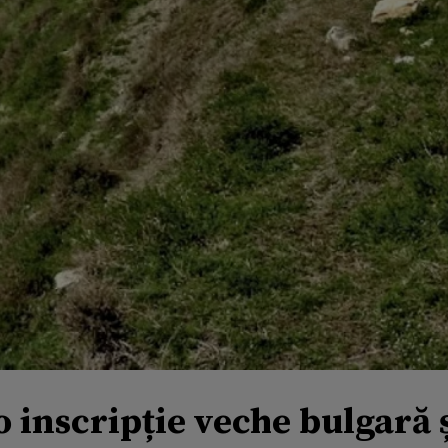
o inscripție veche bulgară