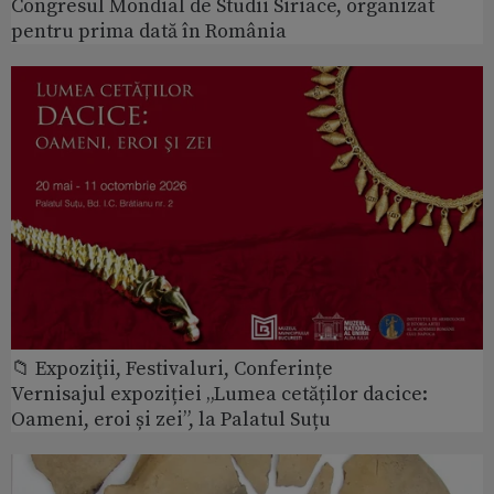
Congresul Mondial de Studii Siriace, organizat
pentru prima dată în România
📁 Expoziţii, Festivaluri, Conferințe
Vernisajul expoziției „Lumea cetăților dacice:
Oameni, eroi și zei”, la Palatul Suțu