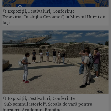
📁 Expoziţii, Festivaluri, Conferințe
Expoziția „În slujba Coroanei”, la Muzeul Unirii din
Iași
📁 Expoziţii, Festivaluri, Conferințe
„Sub semnul istoriei“. Școala de vară pentru
bursierii Academiei Române