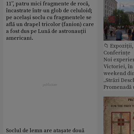
11”, patru mici fragmente de rocă,
încastrate într-un glob de celuloid;
pe același soclu cu fragmentele se
află un drapel tricolor (fanion) care
a fost dus pe Lună de astronauții
americani.
📁 Expoziţii,
Conferințe
Noi experie
Victoriei, î
weekend din
„Străzi Desc
Promenadă 
Soclul de lemn are atașate două