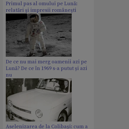
Primul pas al omului pe Lună:
relatări şi impresii româneşti
De ce nu mai merg oamenii azi pe
Lună? De ce în 1969 s-a putut și azi
nu
Aselenizarea de la Colibaşi: cum a