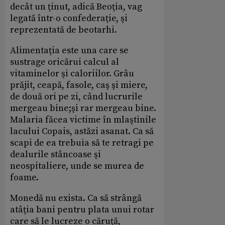
decât un ţinut, adică Beoţia, vag
legată într-o confederaţie, şi
reprezentată de beotarhi.
Alimentaţia este una care se
sustrage oricărui calcul al
vitaminelor şi caloriilor. Grâu
prăjit, ceapă, fasole, caş şi miere,
de două ori pe zi, când lucrurile
mergeau bine;şi rar mergeau bine.
Malaria făcea victime în mlaştinile
lacului Copais, astăzi asanat. Ca să
scapi de ea trebuia să te retragi pe
dealurile stâncoase şi
neospitaliere, unde se murea de
foame.
Monedă nu exista. Ca să strângă
atâţia bani pentru plata unui rotar
care să le lucreze o căruţă,