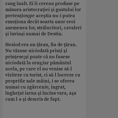
rang înalt. Ei îi cereau produse pe
măsura aristocraţiei şi gustului lor
pretenţios;pe aceştia nu-i putea
emoţiona decât soarta unor eroi
asemenea lor, strălucitori, cavaleri
şi învinşi numai de Destin.
Hesiod era un ţăran, fiu de ţăran.
Nu văzuse niciodată prinţi şi
prinţese;şi poate că nu fusese
niciodată la oraş;iar pământul
acela, pe care el nu venise să-l
viziteze ca turist, ci să-l lucreze cu
propriile sale mâini, i se oferea
numai cu zgârcenie, ingrat,
îngheţat iarna şi încins vara, aşa
cum l-a şi descris de fapt.