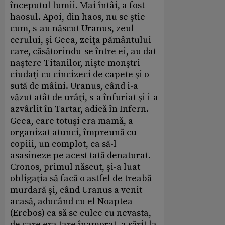
începutul lumii. Mai întâi, a fost
haosul. Apoi, din haos, nu se ştie
cum, s-au născut Uranus, zeul
cerului, şi Geea, zeiţa pământului
care, căsătorindu-se între ei, au dat
naştere Titanilor, nişte monştri
ciudaţi cu cincizeci de capete şi o
sută de mâini. Uranus, când i-a
văzut atât de urâţi, s-a înfuriat şi i-a
azvârlit în Tartar, adică în Infern.
Geea, care totuşi era mamă, a
organizat atunci, împreună cu
copiii, un complot, ca să-l
asasineze pe acest tată denaturat.
Cronos, primul născut, şi-a luat
obligaţia să facă o astfel de treabă
murdară şi, când Uranus a venit
acasă, aducând cu el Noaptea
(Erebos) ca să se culce cu nevasta,
de care era tare înamorat, a sărit la