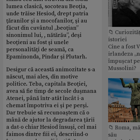
lumea clasică, socoteau Beoţia,
unde trăise Hesiod, drept patria
ţăranilor şi a mocofanilor, şi au
făcut din cuvântul „beoţian”
📁 Curiozităţ
sinonimul lui, , nătărău”, deşi
istoriei
beoţieni au fost şi unele
Cine a fost 
personalităţi de seamă, ca
irlandeza „n
Epaminonda, Pindar şi Plutarh.
împușcat pe
Mussolini?
Desigur că această animozitate s-a
născut, mai ales, din motive
politice. Teba, capitala Beoţiei,
avea să fie timp de secole duşmana
Atenei, până într-atât încât i-a
chemat împotriva ei şi pe perşi.
Dar trebuie să recunoaştem că o
mână de ajutor la degradarea ţării
a dat-o chiar Hesiod însuşi, cel mai
📁 Roma, măr
faimos dintre fiii ei, descriind-o
său