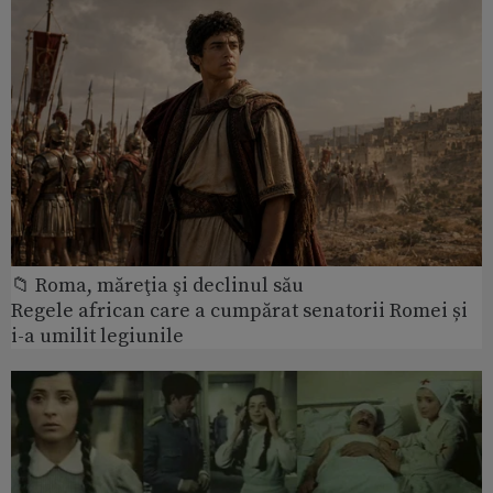
📁 Roma, măreţia şi declinul său
Regele african care a cumpărat senatorii Romei și
i-a umilit legiunile