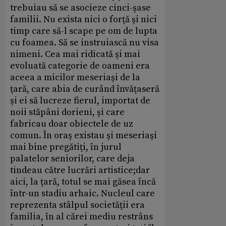
trebuiau să se asocieze cinci-şase
familii. Nu exista nici o forţă şi nici
timp care să-l scape pe om de lupta
cu foamea. Să se instruiască nu visa
nimeni. Cea mai ridicată şi mai
evoluată categorie de oameni era
aceea a micilor meseriaşi de la
ţară, care abia de curând învăţaseră
şi ei să lucreze fierul, importat de
noii stăpâni dorieni, şi care
fabricau doar obiectele de uz
comun. În oraş existau şi meseriaşi
mai bine pregătiţi, în jurul
palatelor seniorilor, care deja
tindeau către lucrări artistice;dar
aici, la ţară, totul se mai găsea încă
într-un stadiu arhaic. Nucleul care
reprezenta stâlpul societăţii era
familia, în al cărei mediu restrâns