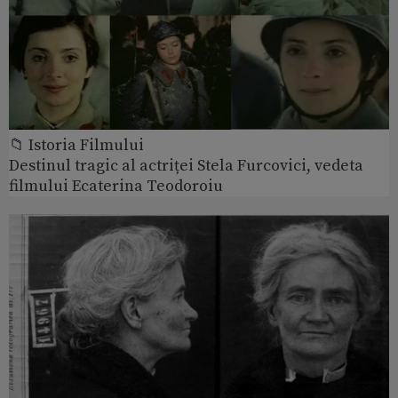
📁 Istoria Filmului
Destinul tragic al actriței Stela Furcovici, vedeta
filmului Ecaterina Teodoroiu