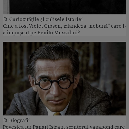
📁 Curiozităţile şi culisele istoriei
Cine a fost Violet Gibson, irlandeza „nebună” care l-
a împușcat pe Benito Mussolini?
📁 Biografii
Povestea lui Panait Istrati, scriitorul vagabond care