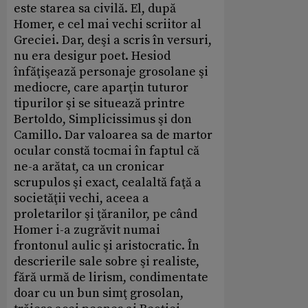
este starea sa civilă. El, după
Homer, e cel mai vechi scriitor al
Greciei. Dar, deşi a scris în versuri,
nu era desigur poet. Hesiod
înfăţişează personaje grosolane şi
mediocre, care aparţin tuturor
tipurilor şi se situează printre
Bertoldo, Simplicissimus şi don
Camillo. Dar valoarea sa de martor
ocular constă tocmai în faptul că
ne-a arătat, ca un cronicar
scrupulos şi exact, cealaltă faţă a
societăţii vechi, aceea a
proletarilor şi ţăranilor, pe când
Homer i-a zugrăvit numai
frontonul aulic şi aristocratic. În
descrierile sale sobre şi realiste,
fără urmă de lirism, condimentate
doar cu un bun simţ grosolan,