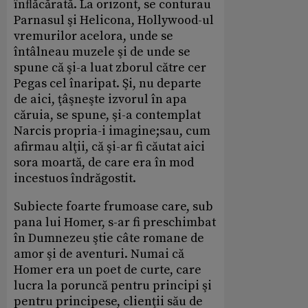
înﬂăcărată. La orizont, se conturau
Parnasul şi Helicona, Hollywood-ul
vremurilor acelora, unde se
întâlneau muzele şi de unde se
spune că şi-a luat zborul către cer
Pegas cel înaripat. Şi, nu departe
de aici, ţâşneşte izvorul în apa
căruia, se spune, şi-a contemplat
Narcis propria-i imagine;sau, cum
afirmau alţii, că şi-ar fi căutat aici
sora moartă, de care era în mod
incestuos îndrăgostit.
Subiecte foarte frumoase care, sub
pana lui Homer, s-ar fi preschimbat
în Dumnezeu ştie câte romane de
amor şi de aventuri. Numai că
Homer era un poet de curte, care
lucra la poruncă pentru principi şi
pentru principese, clienţii său de