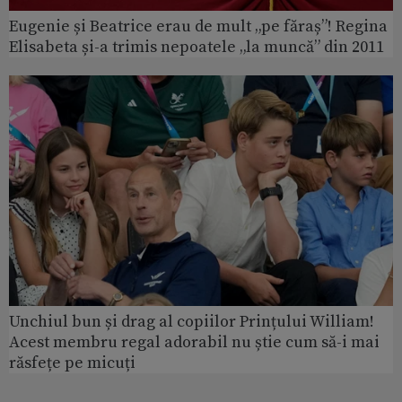
Eugenie și Beatrice erau de mult „pe făraș”! Regina
Elisabeta și-a trimis nepoatele „la muncă” din 2011
Unchiul bun și drag al copiilor Prințului William!
Acest membru regal adorabil nu știe cum să-i mai
răsfețe pe micuți