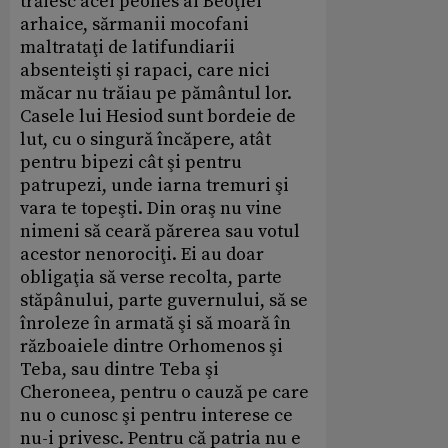
trăiesc acei peones ai Beoţiei
arhaice, sărmanii mocofani
maltrataţi de latifundiarii
absenteişti şi rapaci, care nici
măcar nu trăiau pe pământul lor.
Casele lui Hesiod sunt bordeie de
lut, cu o singură încăpere, atât
pentru bipezi cât şi pentru
patrupezi, unde iarna tremuri şi
vara te topeşti. Din oraş nu vine
nimeni să ceară părerea sau votul
acestor nenorociţi. Ei au doar
obligaţia să verse recolta, parte
stăpânului, parte guvernului, să se
înroleze în armată şi să moară în
războaiele dintre Orhomenos şi
Teba, sau dintre Teba şi
Cheroneea, pentru o cauză pe care
nu o cunosc şi pentru interese ce
nu-i privesc. Pentru că patria nu e