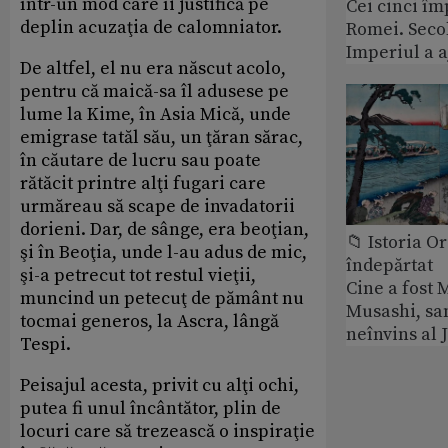
într-un mod care îi justifică pe
Cei cinci îm
deplin acuzaţia de calomniator.
Romei. Secol
Imperiul a 
De altfel, el nu era născut acolo,
pentru că maică-sa îl adusese pe
lume la Kime, în Asia Mică, unde
emigrase tatăl său, un ţăran sărac,
în căutare de lucru sau poate
rătăcit printre alţi fugari care
urmăreau să scape de invadatorii
dorieni. Dar, de sânge, era beoţian,
📁 Istoria O
şi în Beoţia, unde l-au adus de mic,
îndepărtat
şi-a petrecut tot restul vieţii,
Cine a fost
muncind un petecuţ de pământ nu
Musashi, sa
tocmai generos, la Ascra, lângă
neînvins al 
Tespi.
Peisajul acesta, privit cu alţi ochi,
putea fi unul încântător, plin de
locuri care să trezească o inspiraţie