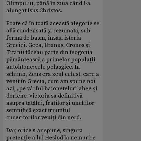
Olimpului, până în ziua când l-a
alungat Isus Christos.
Poate că în toată această alegorie se
aﬂă condensată şi rezumată, sub
formă de basm, însăşi istoria
Greciei. Geea, Uranus, Cronos şi
Titanii făceau parte din teogonia
pământească a primelor populaţii
autohtone:cele pelasgice. În
schimb, Zeus era zeul celest, care a
venit în Grecia, cum am spune noi
azi, „pe vârful baionetelor” ahee şi
doriene. Victoria sa definitivă
asupra tatălui, fraţilor şi unchilor
semnifică exact triumful
cuceritorilor veniţi din nord.
Dar, orice s-ar spune, singura
pretenţie a lui Hesiod la nemurire