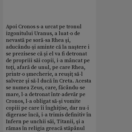
Apoi Cronos s-a urcat pe tronul
izgonitului Uranus, a luat-o de
nevastă pe soră-sa Rhea şi,
aducându-şi aminte că la naştere i
se prezisese că şi el va fi detronat
de propriii săi copii, i-a mâncat pe
toţi, afară de unul, pe care Rhea,
printr-o şmecherie, a reuşiţ să-l
salveze şi să-l ducă în Creta. Acesta
se numea Zeus, care, făcându-se
mare, l-a detronat într-adevăr pe
Cronos, l-a obligat să-şi vomite
copiii pe care îi înghiţise, dar nu-i
digerase încă, i-a trimis definitiv în
Infern pe unchii săi, Titanii, şi a
rămas în religia greacă stăpânul