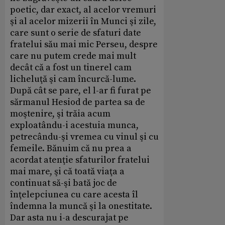
poetic, dar exact, al acelor vremuri
şi al acelor mizerii în Munci şi zile,
care sunt o serie de sfaturi date
fratelui său mai mic Perseu, despre
care nu putem crede mai mult
decât că a fost un tinerel cam
licheluţă şi cam încurcă-lume.
După cât se pare, el l-ar fi furat pe
sărmanul Hesiod de partea sa de
moştenire, şi trăia acum
exploatându-i acestuia munca,
petrecându-şi vremea cu vinul şi cu
femeile. Bănuim că nu prea a
acordat atenţie sfaturilor fratelui
mai mare, şi că toată viaţa a
continuat să-şi bată joc de
înţelepciunea cu care acesta îl
îndemna la muncă şi la onestitate.
Dar asta nu i-a descurajat pe