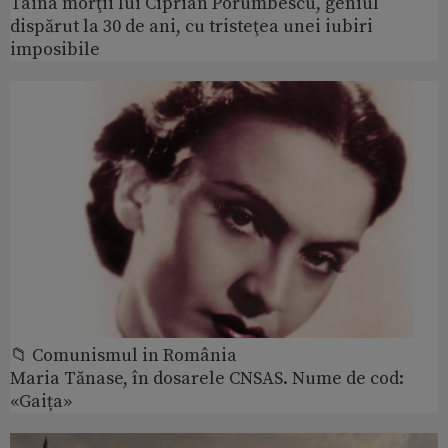
Taina morţii lui Ciprian Porumbescu, geniul
dispărut la 30 de ani, cu tristeţea unei iubiri
imposibile
📁 Comunismul in România
Maria Tănase, în dosarele CNSAS. Nume de cod:
«Gaița»