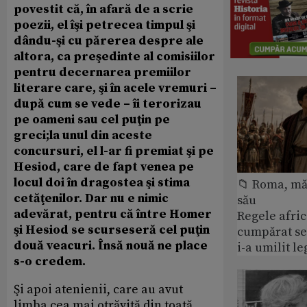
povestit că, în afară de a scrie
poezii, el îşi petrecea timpul şi
dându-şi cu părerea despre ale
altora, ca preşedinte al comisiilor
pentru decernarea premiilor
literare care, şi în acele vremuri –
după cum se vede – îi terorizau
pe oameni sau cel puţin pe
greci;la unul din aceste
concursuri, el l-ar fi premiat şi pe
Hesiod, care de fapt venea pe
locul doi în dragostea şi stima
📁 Roma, măr
cetăţenilor. Dar nu e nimic
său
adevărat, pentru că între Homer
Regele afric
şi Hesiod se scurseseră cel puţin
cumpărat se
două veacuri. Însă nouă ne place
i-a umilit l
s-o credem.
Şi apoi atenienii, care au avut
limba cea mai otrăvită din toată