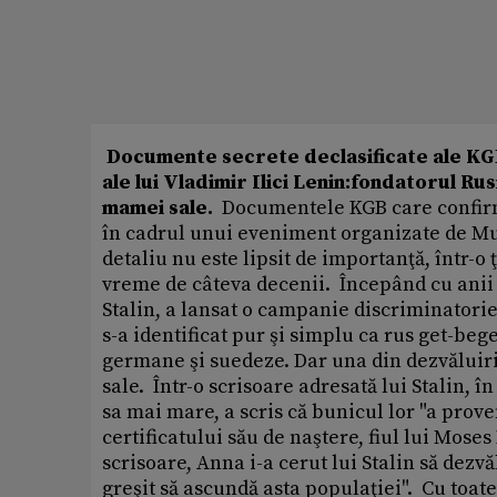
Documente secrete declasificate ale KGB 
ale lui Vladimir Ilici Lenin:fondatorul Ru
mamei sale.
Documentele KGB care confirmă
în cadrul unui eveniment organizate de Muz
detaliu nu este lipsit de importanţă, într-o
vreme de câteva decenii. Începând cu anii '
Stalin, a lansat o campanie discriminatorie
s-a identificat pur şi simplu ca rus get-beg
germane şi suedeze. Dar una din dezvăluiri
sale. Într-o scrisoare adresată lui Stalin, 
sa mai mare, a scris că bunicul lor "a proven
certificatului său de naştere, fiul lui Moses
scrisoare, Anna i-a cerut lui Stalin să dezvă
greşit să ascundă asta populaţiei". Cu toat