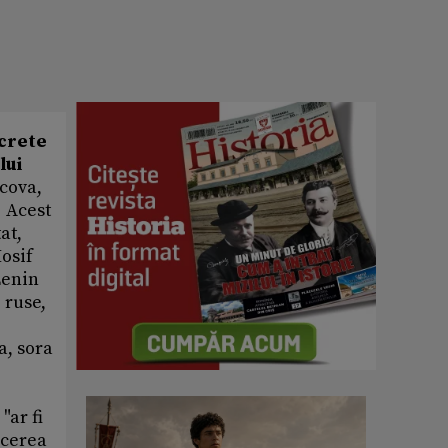
ecrete
lui
cova,
. Acest
at,
Iosif
Lenin
 ruse,
a, sora
"ar fi
ăcerea