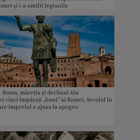
omei și i-a umilit legiunile
 Roma, măreţia şi declinul său
ei cinci împărați „buni” ai Romei. Secolul în
are Imperiul a ajuns la apogeu