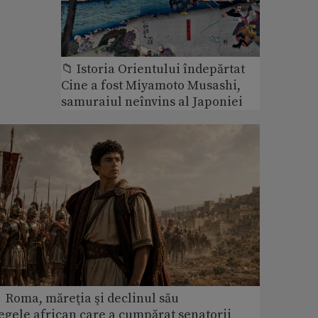
📁 Istoria Orientului îndepărtat
Cine a fost Miyamoto Musashi,
samuraiul neînvins al Japoniei
 Roma, măreţia şi declinul său
egele african care a cumpărat senatorii