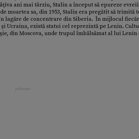
Câţiva ani mai târziu, Stalin a început să epureze evreii
de moartea sa, din 1953, Stalin era pregătit să trimită t
n lagăre de concentrare din Siberia. În mijlocul fiecă
şi Ucraina, există statui cel reprezintă pe Lenin. Cultu
şie, din Moscova, unde trupul îmbălsămat al lui Lenin 