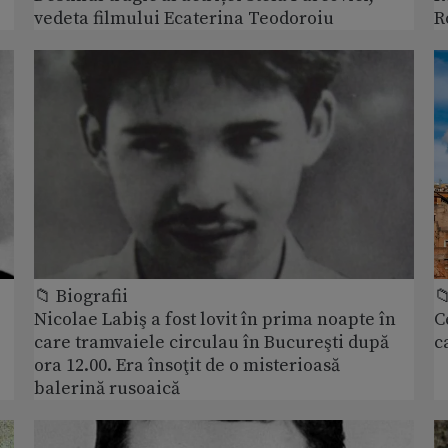
vedeta filmului Ecaterina Teodoroiu
R
📁 Biografii

Nicolae Labiş a fost lovit în prima noapte în
C
care tramvaiele circulau în Bucureşti după
c
ora 12.00. Era însoţit de o misterioasă
balerină rusoaică