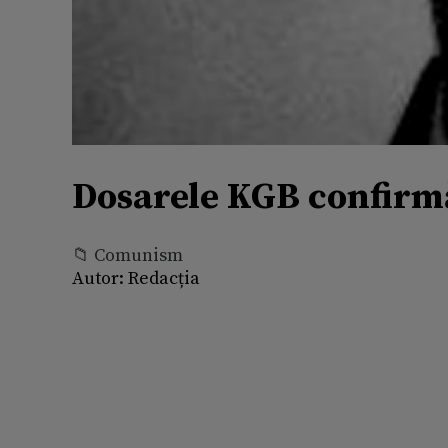
Dosarele KGB confirmă 
📁 Comunism
Autor:
Redacția