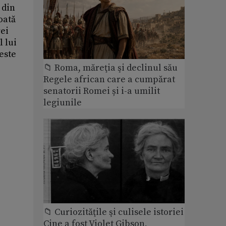
 din
oată
rei
l lui
este
📁 Roma, măreţia şi declinul său
Regele african care a cumpărat
senatorii Romei și i-a umilit
legiunile
📁 Curiozităţile şi culisele istoriei
Cine a fost Violet Gibson,