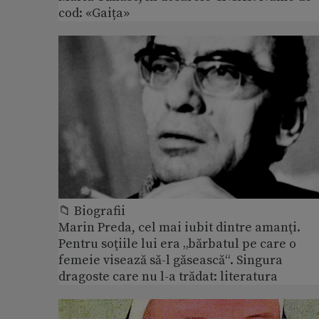
cod: «Gaița»
📁 Biografii
Marin Preda, cel mai iubit dintre amanţi.
Pentru soţiile lui era „bărbatul pe care o
femeie visează să-l găsească“. Singura
dragoste care nu l-a trădat: literatura