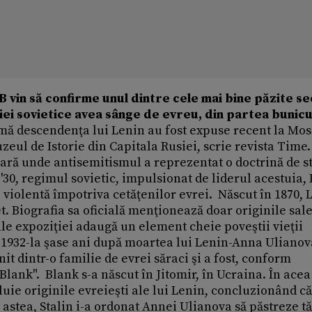
vin să confirme unul dintre cele mai bine păzite s
siei sovietice avea sânge de evreu, din partea bunicu
 descendenţa lui Lenin au fost expuse recent la Mos
eul de Istorie din Capitala Rusiei, scrie revista Time
 ţară unde antisemitismul a reprezentat o doctrină de st
30, regimul sovietic, impulsionat de liderul acestuia, 
 violentă împotriva cetăţenilor evrei. Născut în 1870, 
et. Biografia sa oficială menţionează doar originile sale
le expoziţiei adaugă un element cheie poveştii vieţii
în 1932-la şase ani după moartea lui Lenin-Anna Ulianov
it dintr-o familie de evrei săraci şi a fost, conform
 Blank". Blank s-a născut în Jitomir, în Ucraina. În acea
luie originile evreieşti ale lui Lenin, concluzionând că 
e astea, Stalin i-a ordonat Annei Ulianova să păstreze t