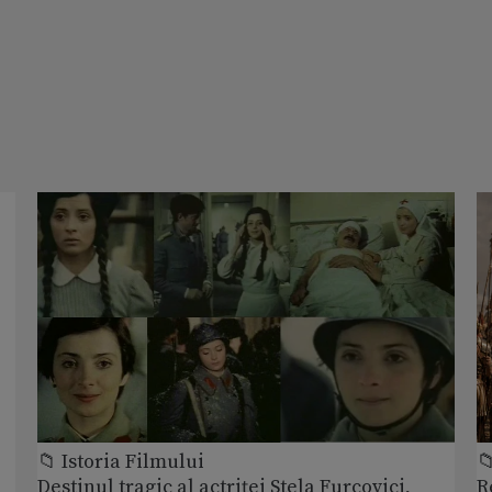
📁 Istoria Filmului

Destinul tragic al actriței Stela Furcovici,
R