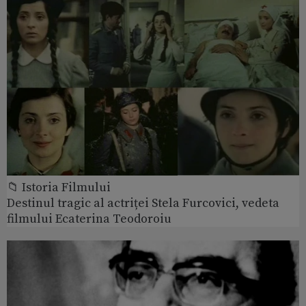
📁 Istoria Filmului
Destinul tragic al actriței Stela Furcovici, vedeta
filmului Ecaterina Teodoroiu