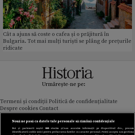
Cât a ajuns să coste o cafea și o prăjitură în
Bulgaria. Tot mai mulți turiști se plâng de prețurile
ridicate
Urmărește-ne pe:
Termeni și condiții
Politică de confidențialitate
Despre cookies
Contact
Modifică preferințe pentru confidențialitate
© Toate drepturile rezervate Adevarul Holding 2026
Nouă ne pasă ca datele tale personale să rămână confidențiale
Noi și partenerii noștri
606
stocăm și/sau accesăm informații pe dispozitivul dvs., precum
identificatorii cookie unici pentru prelucrarea datelor cu caracter personal. Puteți accepta sau gestiona
Din rețeaua Adevărul Holding: