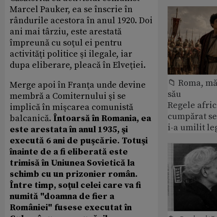
Marcel Pauker, ea se înscrie în
rândurile acestora în anul 1920. Doi
ani mai târziu, este arestată
împreună cu soţul ei pentru
activităţi politice şi ilegale, iar
dupa eliberare, pleacă în Elveţiei.
📁 Roma, măr
Merge apoi în Franţa unde devine
său
membră a Comiternului şi se
Regele afric
implică în mişcarea comunistă
cumpărat se
balcanică.
Întoarsă în Romania, ea
i-a umilit l
este arestata în anul 1935, şi
execută 6 ani de puşcărie. Totuşi
înainte de a fi eliberată este
trimisă în Uniunea Sovietică la
schimb cu un prizonier român.
Între timp, soţul celei care va fi
numită "doamna de fier a
României" fusese executat în