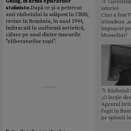
Gulag, în urma epurărilor
📁 Curiozităţ
staliniste.
După ce şi-a petrecut
istoriei
anii războiului la adăpost în URSS,
Cine a fost 
revine în România, în anul 1944,
irlandeza „n
îmbracată în uniformă sovietică,
împușcat pe
călare pe unul dintre tancurile
Mussolini?
"eliberatorilor roşii".
📁 Războiul
„O lecție de
Agentul brit
fugit în Rusi
pe spionii i