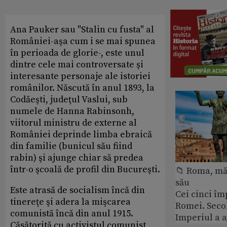
Ana Pauker sau "Stalin cu fusta" al
României-aşa cum i se mai spunea
în perioada de glorie-, este unul
dintre cele mai controversate şi
interesante personaje ale istoriei
românilor. Născută în anul 1893, la
Codăeşti, judeţul Vaslui, sub
numele de Hanna Rabinsonh,
viitorul ministru de externe al
României deprinde limba ebraică
din familie (bunicul său fiind
rabin) şi ajunge chiar să predea
într-o şcoală de profil din Bucureşti.
📁 Roma, măr
său
Este atrasă de socialism încă din
Cei cinci îm
tinereţe şi adera la mişcarea
Romei. Secol
comunistă încă din anul 1915.
Imperiul a 
Căsătorită cu activistul comunist