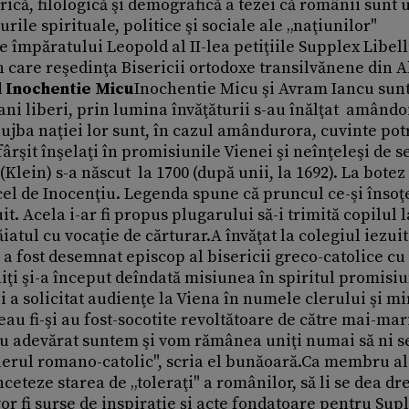
rică, filologică şi demografică a tezei că românii sunt
ile spirituale, politice şi sociale ale „naţiunilor"
e împăratului Leopold al II-lea petiţiile Supplex Libel
n care reşedinţa Bisericii ortodoxe transilvănene din A
 Inochentie Micu
Inochentie Micu şi Avram Iancu sun
ărani liberi, prin lumina învăţăturii s-au înălţat amândo
lujba naţiei lor sunt, în cazul amândurora, cuvinte potr
 sfârşit înşelaţi în promisiunile Vienei şi neînţeleşi de 
Klein) s-a născut la 1700 (după unii, la 1692). La botez
cel de Inocenţiu. Legenda spune că pruncul ce-şi însoţe
it. Acela i-ar fi propus plugarului să-i trimită copilul l
iatul cu vocaţie de cărturar.A învăţat la colegiul iezuit
e, a fost desemnat episcop al bisericii greco-catolice cu
ţi şi-a început deîndată misiunea în spiritul promisiu
i a solicitat audienţe la Viena în numele clerului şi mi
eau fi-şi au fost-socotite revoltătoare de către mai-mar
 cu adevărat suntem şi vom rămânea uniţi numai să ni s
clerul romano-catolic", scria el bunăoară.Ca membru al
înceteze starea de „toleraţi" a românilor, să li se dea dr
vor fi surse de inspiraţie şi acte fondatoare pentru Supl