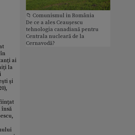
📁 Comunismul in România
De ce a ales Ceaușescu
tehnologia canadiană pentru
Centrala nucleară de la
Cernavodă?
at
 în
anţi ai
iţi la
i
şti şi
20),
iinţat
m însă
rescu,
mului