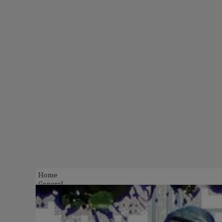
Home
General