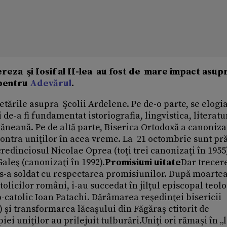
reza şi Iosif al II-lea au fost de mare impact asup
 pentru
Adevărul
.
tările asupra Şcolii Ardelene. Pe de-o parte, se elogi
de-a fi fundamentat istoriografia, lingvistica, literatu
neană. Pe de altă parte, Biserica Ortodoxă a canoniza
 contra uniţilor în acea vreme. La 21 octombrie sunt pr
redinciosul Nicolae Oprea (toţi trei canonizaţi în 1955)
Galeş (canonizaţi în 1992).
Promisiuni uitate
Dar trecer
 s-a soldat cu respectarea promisiunilor. După moartea
olicilor români, i-au succedat în jilţul episcopal teol
-catolic Ioan Patachi. Dărâmarea reşedinţei bisericii
) şi transformarea lăcaşului din Făgăraş ctitorit de
ei uniţilor au prilejuit tulburări.Uniţi ori rămaşi în „