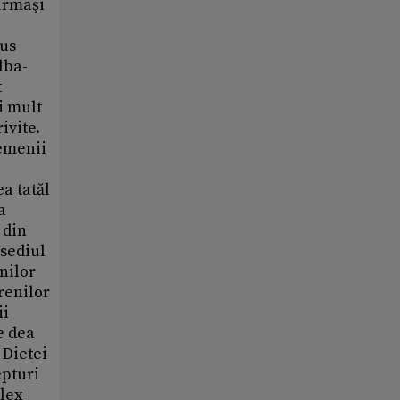
 urmaşi
lus
lba-
t
i mult
ivite.
semenii
a tatăl
a
 din
 sediul
nilor
renilor
ii
e dea
 Dietei
epturi
lex-