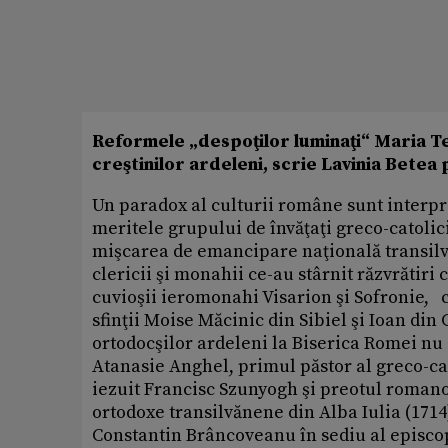
Reformele „despoţilor luminaţi“ Maria Te
creştinilor ardeleni, scrie Lavinia Betea
Un paradox al culturii române sunt interpre
meritele grupului de învăţaţi greco-catolici 
mişcarea de emancipare naţională transilvă
clericii şi monahii ce-au stârnit răzvrătiri
cuvioşii ieromonahi Visarion şi Sofronie, c
sfinţii Moise Măcinic din Sibiel şi Ioan din 
ortodocşilor ardeleni la Biserica Romei nu
Atanasie Anghel, primul păstor al greco-cat
iezuit Francisc Szunyogh şi preotul romano
ortodoxe transilvănene din Alba Iulia (1714
Constantin Brâncoveanu în sediu al episcopi