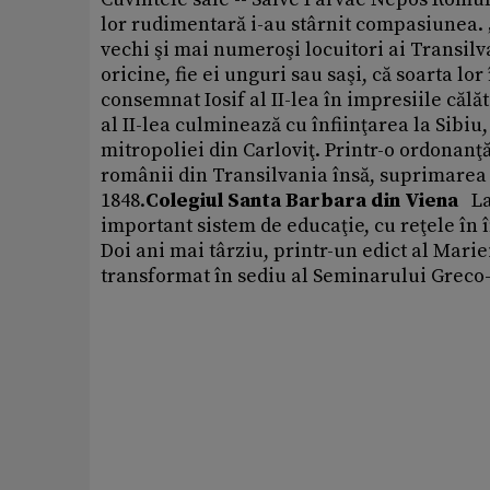
lor rudimentară i-au stârnit compasiunea. „
vechi şi mai numeroşi locuitori ai Transilva
oricine, fie ei unguri sau saşi, că soarta lor
consemnat Iosif al II-lea în impresiile călăt
al II-lea culminează cu înfiinţarea la Sibi
mitropoliei din Carloviţ. Printr-o ordonanţă
românii din Transilvania însă, suprimarea e
1848.
Colegiul Santa Barbara din Viena
La
important sistem de educaţie, cu reţele în î
Doi ani mai târziu, printr-un edict al Marie
transformat în sediu al Seminarului Greco-