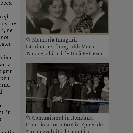
Recea
m şi
m şi pe
ui, ne
 noi
📁 Memoria Imaginii
estei
Istoria unei fotografii: Maria
Tănase, alături de Gică Petrescu
minism
ări a
s prin
 prin
ţuind
d
n
ni în
📁 Comunismul in România
s
Penuria alimentară în Epoca de
Aur, dezvăluită de o notă a
lizaţia