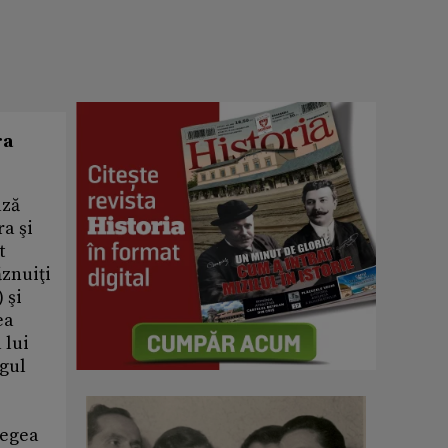
ra
ază
ra şi
t
ăznuiţi
 şi
ea
 lui
ogul
legea