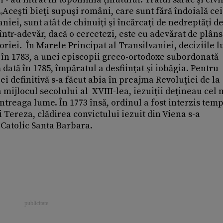
Aceşti bieţi supuşi români, care sunt fără îndoială ce
niei, sunt atât de chinuiţi şi încărcaţi de nedreptăţi d
 într-adevăr, dacă o cercetezi, este cu adevărat de plâns"
oriei. În Marele Principat al Transilvaniei, deciziile lu
u, în 1783, a unei episcopii greco-ortodoxe subordonată
 dată în 1785, împăratul a desfiinţat şi iobăgia. Pentru
i definitivă s-a făcut abia în preajma Revoluţiei de la
 mijlocul secolului al XVIII-lea, iezuiţii deţineau cel 
ntreaga lume. În 1773 însă, ordinul a fost interzis tem
i Tereza, clădirea convictului iezuit din Viena s-a
Catolic Santa Barbara.