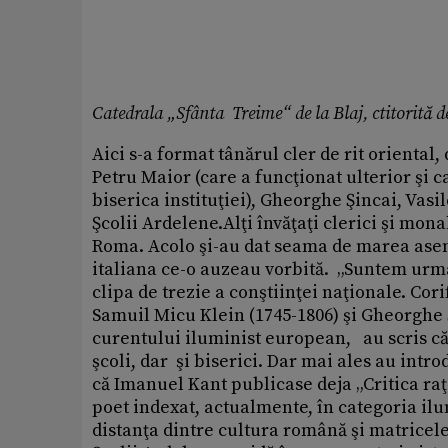
Catedrala „Sfânta Treime“ de la Blaj, ctitorită 
Aici s-a format tânărul cler de rit orienta
Petru Maior (care a funcţionat ulterior şi ca
biserica instituţiei), Gheorghe Şincai, Vasil
Şcolii Ardelene.Alţi învăţaţi clerici şi monah
Roma. Acolo şi-au dat seama de marea asemă
italiana ce-o auzeau vorbită. „Suntem urmaş
clipa de trezie a conştiinţei naţionale. Cori
Samuil Micu Klein (1745-1806) şi Gheorghe
curentului iluminist european, au scris cărţ
şcoli, dar şi biserici. Dar mai ales au introd
că Imanuel Kant publicase deja „Critica raţi
poet indexat, actualmente, în categoria ilu
distanţa dintre cultura română şi matrice