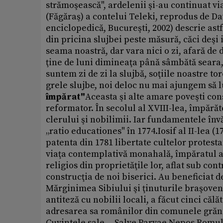
strămoşească", ardelenii şi-au continuat v
(Făgăraş) a contelui Teleki, reprodus de Da
enciclopedică, Bucureşti, 2002) descrie astf
din pricina slujbei peste măsură, căci deşi
seama noastră, dar vara nici o zi, afară de
ţine de luni dimineaţa până sâmbătă seara, p
suntem zi de zi la slujbă, soţiile noastre t
grele slujbe, noi deloc nu mai ajungem să
împărat"
Aceasta şi alte amare poveşti co
reformator. În secolul al XVIII-lea, împără
clerului şi nobilimii. Iar fundamentele în
„ratio educationes" în 1774.Iosif al II-lea
patenta din 1781 libertate cultelor protesta
viaţa contemplativă monahală, împăratul a s
religios din proprietăţile lor, aflat sub con
construcţia de noi biserici. Au beneficiat 
Mărginimea Sibiului şi ţinuturile braşove
antiteză cu nobilii locali, a făcut cinci că
adresarea sa românilor din comunele grăni
Cuvintele sale -- Salve Parvae Nepos Romuli 