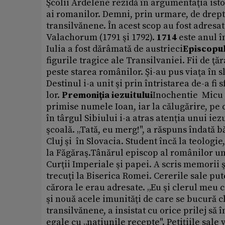
Şcolii Ardelene rezidă în argumentaţia isto
ai romanilor. Demni, prin urmare, de dreptur
transilvănene. În acest scop au fost adresat
Valachorum (1791 şi 1792).
1714
este anul î
Iulia a fost dărâmată de austrieci
Episcopul
figurile tragice ale Transilvaniei. Fii de ţ
peste starea românilor. Şi-au pus viaţa în s
Destinul i-a unit şi prin întristarea de-a fi
lor.
Premoniţia iezuitului
Inochentie Micu (
primise numele Ioan, iar la călugărire, pe 
în târgul Sibiului i-a atras atenţia unui iezu
şcoală. „Tată, eu merg!", a răspuns îndată bă
Cluj şi în Slovacia. Student încă la teologi
la Făgăraş.Tânărul episcop al românilor uni
Curţii Imperiale şi papei. A scris memorii ş
trecuţi la Biserica Romei. Cererile sale put
cărora le erau adresate. „Eu şi clerul meu
şi nouă acele imunităţi de care se bucură 
transilvănene, a insistat cu orice prilej să 
egale cu „naţiunile recepte". Petiţiile sale 