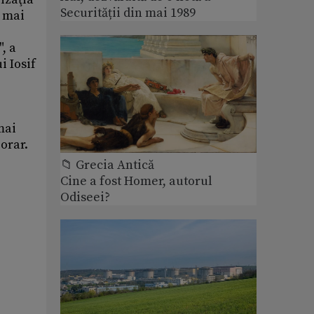
Securității din mai 1989
i mai
e
, a
i Iosif
mai
porar.
📁 Grecia Antică
Cine a fost Homer, autorul
Odiseei?