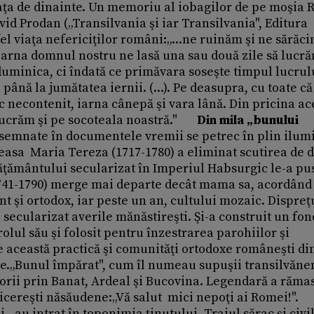
iaţa de dinainte. Un memoriu al iobagilor de pe moşia 
vid Prodan („Transilvania şi iar Transilvania", Editura
el viaţa nefericiţilor români:„...ne ruinăm şi ne sărăci
 iarna domnul nostru ne lasă una sau două zile să lucră
 duminica, ci îndată ce primăvara soseşte timpul lucrul
ână la jumătatea iernii. (...). Pe deasupra, cu toate că
orc necontenit, iarna cânepă şi vara lână. Din pricina ac
 lucrăm şi pe socoteala noastră."
Din mila „bunului
nsemnate în documentele vremii se petrec în plin ilu
teasa Maria Tereza (1717-1780) a eliminat scutirea de d
văţământului secularizat în Imperiul Habsurgic le-a pu
 (1741-1790) merge mai departe decât mama sa, acordând
nt şi ortodox, iar peste un an, cultului mozaic. Dispre
ecularizat averile mănăstireşti. Şi-a construit un fon
trolul său şi folosit pentru înzestrarea parohiilor şi
de această practică şi comunităţi ortodoxe româneşti di
ne.„Bunul împărat", cum îl numeau supuşii transilvăne
lătorii prin Banat, Ardeal şi Bucovina. Legendară a răma
cereşti năsăudene:„Vă salut mici nepoţi ai Romei!".
- au intrat în toponimia ţinutului. Traiul sărac şi civi