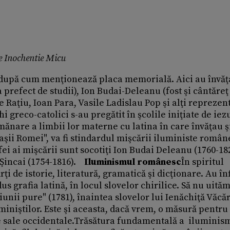
de Inochentie Micu
l, după cum menţionează placa memorială. Aici au învăţ
 prefect de studii), Ion Budai-Deleanu (fost şi cântăreţ
e Raţiu, Ioan Para, Vasile Ladislau Pop şi alţi reprezent
i greco-catolici s-au pregătit în şcolile iniţiate de iezu
nare a limbii lor materne cu latina în care învăţau ş
ii Romei", va fi stindardul mişcării iluministe române
fei ai mişcării sunt socotiţi Ion Budai Deleanu (1760-18
 Şincai (1754-1816).
Iluminismul românesc
În spiritul
i de istorie, literatură, gramatică şi dicţionare. Au înf
us grafia latină, în locul slovelor chirilice. Să nu uită
unii pure" (1781), înaintea slovelor lui Ienăchiţă Văcă
miniştilor. Este şi aceasta, dacă vrem, o măsură pentru
le sale occidentale.Trăsătura fundamentală a iluminis