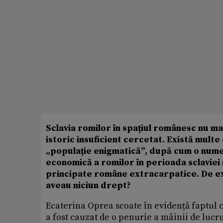
Sclavia romilor în spațiul românesc nu ma
istoric insuficient cercetat. Există mul
„populație enigmatică”, după cum o numea
economică a romilor în perioada sclaviei
principate române extracarpatice. De exe
aveau niciun drept?
Ecaterina Oprea scoate în evidență faptul c
a fost cauzat de o penurie a mâinii de lucr