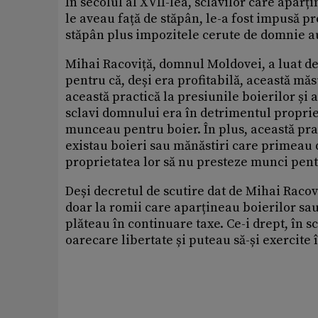
În secolul al XVII-lea, sclavilor care aparț
le aveau față de stăpân, le-a fost impusă p
stăpân plus impozitele cerute de domnie au 
Mihai Racoviță, domnul Moldovei, a luat dec
pentru că, deși era profitabilă, această mă
această practică la presiunile boierilor și 
sclavi domnului era în detrimentul propr
munceau pentru boier. În plus, această pra
existau boieri sau mănăstiri care primeau d
proprietatea lor să nu presteze munci pentr
Deși decretul de scutire dat de Mihai Racovi
doar la romii care aparțineau boierilor sa
plăteau în continuare taxe. Ce-i drept, în 
oarecare libertate și puteau să-și exercite 