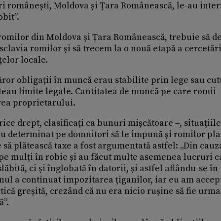
țări românești, Moldova și Țara Românească, le-au inter
obit”.
 romilor din Moldova și Țara Românească, trebuie să 
clavia romilor și să trecem la o nouă etapă a cercetări
elor locale.
ror obligații în muncă erau stabilite prin lege sau cu
teau limite legale. Cantitatea de muncă pe care romii
rea proprietarului.
rice drept, clasificați ca bunuri mișcătoare ‒, situațiil
u determinat pe domnitori să le impună și romilor pla
e să plătească taxe a fost argumentată astfel: „Din cauz
 pe mulți în robie și au făcut multe asemenea lucruri c
ăbită, ci și înglobată în datorii, și astfel aflându-se în
rnul a continuat impozitarea țiganilor, iar eu am accep
ică greșită, crezând că nu era nicio rușine să fie urma
ă”.