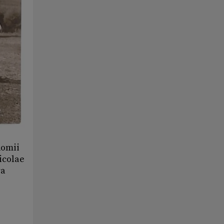
Romii
icolae
ra