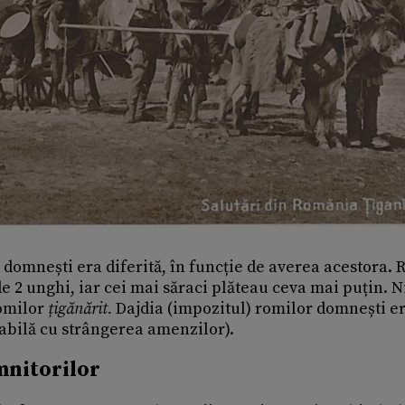
r domnești era diferită, în funcție de averea acestora. 
e 2 unghi, iar cei mai săraci plăteau ceva mai puțin. N
omilor
țigănărit.
Dajdia (impozitul) romilor domnești e
abilă cu strângerea amenzilor).
mnitorilor