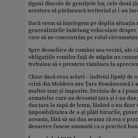
țigani dincolo de granițele lor, cele două 
acestora să părăsească teritoriul și i-au înr
Dacă vrem să înțelegem pe deplin situația
generalizările îndelung vehiculate despre s
care să ne concentrăm pe rolul circumstanț
Spre deosebire de rumâni sau vecini, ale că
obligațiile romilor față de stăpân nu cunoș
trebuiau să o presteze rămânea la aprecie
Chiar dacă erau sclavi ‒ indivizi lipsiți de o
criză din Moldova sau Țara Românească i-a
multor taxe și impozite. Decizia de a-i pun
armatelor care au devastat țara și i-au dus
dus țara la sapă de lemn, lăsând-o nu doar sl
imposibilitatea de a-și plăti birurile, guve
aceasta, fără să-mi dau seama că era o pract
deoarece fusese asumată ca o practică bun