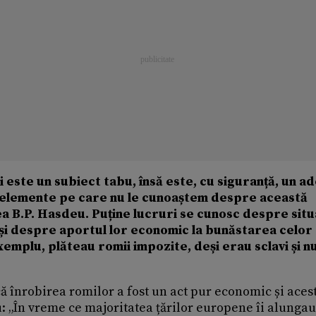
i este un subiect tabu, însă este, cu siguranță, un a
te elemente pe care nu le cunoaștem despre această
 B.P. Hasdeu. Puține lucruri se cunosc despre situ
 și despre aportul lor economic la bunăstarea celor
mplu, plăteau romii impozite, deși erau sclavi și n
ă înrobirea romilor a fost un act pur economic și aces
u: „În vreme ce majoritatea țărilor europene îi alunga