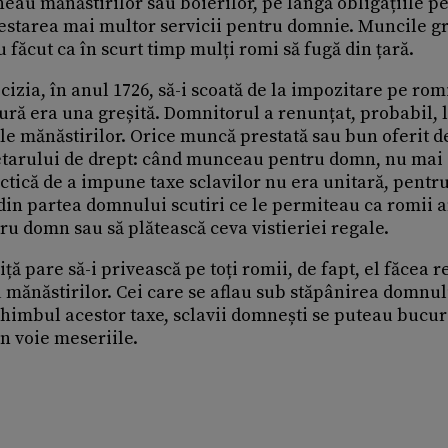
ineau mănăstirilor sau boierilor, pe lângă obligațiile p
restarea mai multor servicii pentru domnie. Muncile gr
făcut ca în scurt timp mulți romi să fugă din țară.
izia, în anul 1726, să-i scoată de la impozitare pe rom
sură era una greșită. Domnitorul a renunțat, probabil, 
ale mănăstirilor. Orice muncă prestată sau bun oferit d
ietarului de drept: când munceau pentru domn, nu mai
ctică de a impune taxe sclavilor nu era unitară, pentru
in partea domnului scutiri ce le permiteau ca romii af
u domn sau să plătească ceva vistieriei regale.
ță pare să-i privească pe toți romii, de fapt, el făcea r
u mănăstirilor. Cei care se aflau sub stăpânirea domnul
schimbul acestor taxe, sclavii domnești se puteau bucur
în voie meseriile.