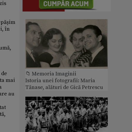
zis
depășim
i, în
tumă,
e de
📁 Memoria Imaginii
ta mai
Istoria unei fotografii: Maria
a
Tănase, alături de Gică Petrescu
are au
tat
tă,