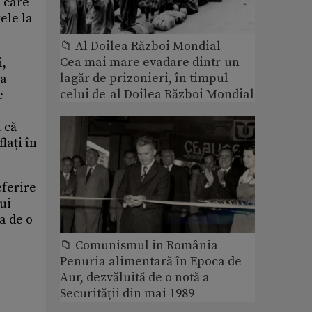
e care
ele la
📁 Al Doilea Război Mondial
Cea mai mare evadare dintr-un
i,
lagăr de prizonieri, în timpul
la
celui de-al Doilea Război Mondial
e
 că
lați în
eferire
ui
a de o
📁 Comunismul in România
Penuria alimentară în Epoca de
Aur, dezvăluită de o notă a
Securității din mai 1989