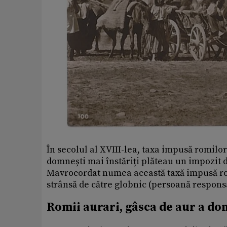
În secolul al XVIII-lea, taxa impusă romilo
domnești mai înstăriți plăteau un impozit d
Mavrocordat numea această taxă impusă r
strânsă de către globnic (persoană respons
Romii aurari, gâsca de aur a do