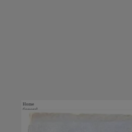
Home
General