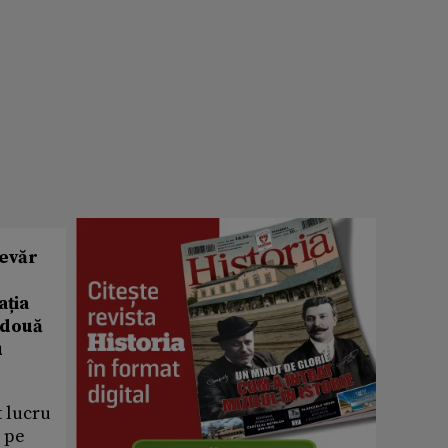
devăr
ația
 două
u
t lucru
u pe