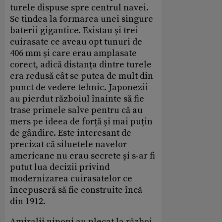
turele dispuse spre centrul navei.
Se tindea la formarea unei singure
baterii gigantice. Existau și trei
cuirasate ce aveau opt tunuri de
406 mm și care erau amplasate
corect, adică distanța dintre turele
era redusă cât se putea de mult din
punct de vedere tehnic. Japonezii
au pierdut războiul înainte să fie
trase primele salve pentru că au
mers pe ideea de forță și mai puțin
de gândire. Este interesant de
precizat că siluetele navelor
americane nu erau secrete și s-ar fi
putut lua decizii privind
modernizarea cuirasatelor ce
începuseră să fie construite încă
din 1912.
Amiralii niponi au plecat la război