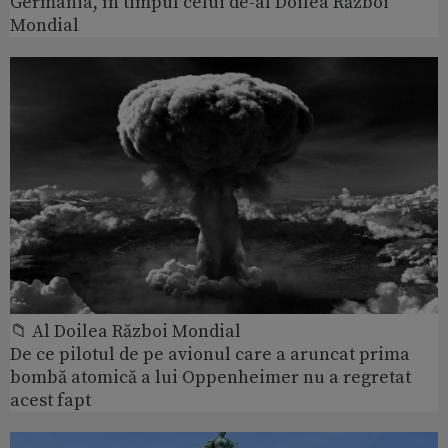
Germania, în timpul celui de-al Doilea Război
Mondial
📁 Al Doilea Război Mondial
De ce pilotul de pe avionul care a aruncat prima
bombă atomică a lui Oppenheimer nu a regretat
acest fapt