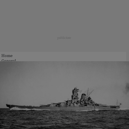
Home
General