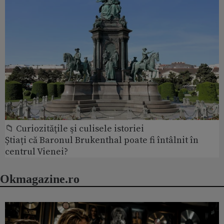
📁 Curiozităţile şi culisele istoriei
Știați că Baronul Brukenthal poate fi întâlnit în
centrul Vienei?
Okmagazine.ro