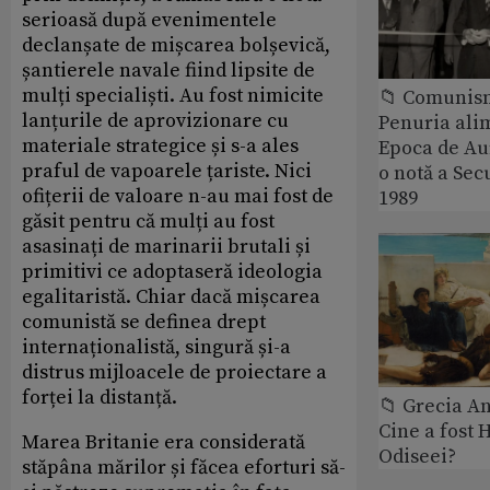
serioasă după evenimentele
declanșate de mișcarea bolșevică,
șantierele navale fiind lipsite de
mulți specialiști. Au fost nimicite
📁 Comunis
lanțurile de aprovizionare cu
Penuria ali
materiale strategice și s-a ales
Epoca de Aur
praful de vapoarele țariste. Nici
o notă a Sec
ofițerii de valoare n-au mai fost de
1989
găsit pentru că mulți au fost
asasinați de marinarii brutali și
primitivi ce adoptaseră ideologia
egalitaristă. Chiar dacă mișcarea
comunistă se definea drept
internaționalistă, singură și-a
distrus mijloacele de proiectare a
forței la distanță.
📁 Grecia An
Cine a fost 
Marea Britanie era considerată
Odiseei?
stăpâna mărilor și făcea eforturi să-