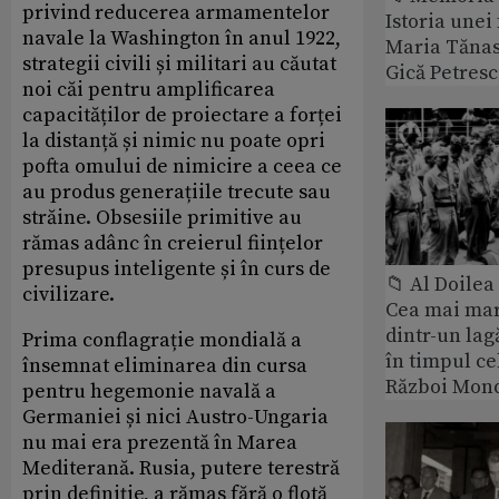
privind reducerea armamentelor
Istoria unei 
navale la Washington în anul 1922,
Maria Tănase
strategii civili și militari au căutat
Gică Petres
noi căi pentru amplificarea
capacităților de proiectare a forței
la distanță și nimic nu poate opri
pofta omului de nimicire a ceea ce
au produs generațiile trecute sau
străine. Obsesiile primitive au
rămas adânc în creierul ființelor
presupus inteligente și în curs de
📁 Al Doile
civilizare.
Cea mai ma
dintr-un lag
Prima conflagrație mondială a
în timpul ce
însemnat eliminarea din cursa
Război Mond
pentru hegemonie navală a
Germaniei și nici Austro-Ungaria
nu mai era prezentă în Marea
Mediterană. Rusia, putere terestră
prin definiție, a rămas fără o flotă