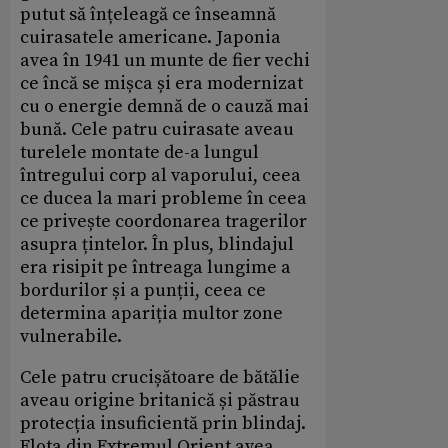
putut să înțeleagă ce înseamnă
cuirasatele americane. Japonia
avea în 1941 un munte de fier vechi
ce încă se mișca și era modernizat
cu o energie demnă de o cauză mai
bună. Cele patru cuirasate aveau
turelele montate de-a lungul
întregului corp al vaporului, ceea
ce ducea la mari probleme în ceea
ce privește coordonarea tragerilor
asupra țintelor. În plus, blindajul
era risipit pe întreaga lungime a
bordurilor și a punții, ceea ce
determina apariția multor zone
vulnerabile.
Cele patru crucișătoare de bătălie
aveau origine britanică și păstrau
protecția insuficientă prin blindaj.
Flota din Extremul Orient avea