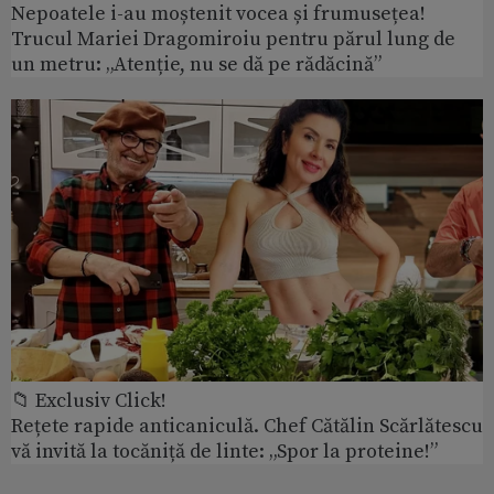
Nepoatele i-au moștenit vocea și frumusețea!
Trucul Mariei Dragomiroiu pentru părul lung de
un metru: „Atenție, nu se dă pe rădăcină”
📁 Exclusiv Click!
Rețete rapide anticaniculă. Chef Cătălin Scărlătescu
vă invită la tocăniță de linte: „Spor la proteine!”