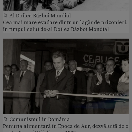
📁 Al Doilea Război Mondial
Cea mai mare evadare dintr-un lagăr de prizonieri,
în timpul celui de-al Doilea Război Mondial
📁 Comunismul in România
Penuria alimentară în Epoca de Aur, dezvăluită de o