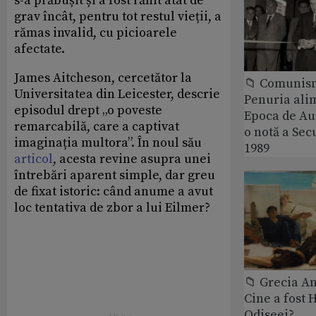
s-a prăbușit și a fost rănit atât de
grav încât, pentru tot restul vieții, a
rămas invalid, cu picioarele
afectate.
James Aitcheson, cercetător la
📁 Comunis
Universitatea din Leicester, descrie
Penuria ali
episodul drept „o poveste
Epoca de Aur
remarcabilă, care a captivat
o notă a Sec
imaginația multora”. În noul său
1989
articol
, acesta revine asupra unei
întrebări aparent simple, dar greu
de fixat istoric: când anume a avut
loc tentativa de zbor a lui Eilmer?
📁 Grecia An
Cine a fost 
Odiseei?