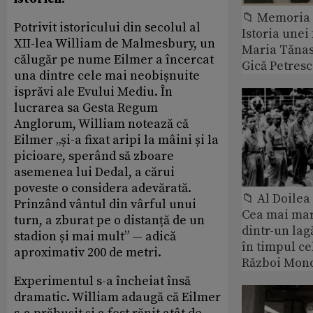
📁 Memoria 
Potrivit istoricului din secolul al
Istoria unei 
XII-lea William de Malmesbury, un
Maria Tănase
călugăr pe nume Eilmer a încercat
Gică Petres
una dintre cele mai neobișnuite
isprăvi ale Evului Mediu. În
lucrarea sa Gesta Regum
Anglorum, William notează că
Eilmer „și-a fixat aripi la mâini și la
picioare, sperând să zboare
asemenea lui Dedal, a cărui
poveste o considera adevărată.
📁 Al Doile
Prinzând vântul din vârful unui
Cea mai ma
turn, a zburat pe o distanță de un
dintr-un lag
stadion și mai mult” — adică
în timpul ce
aproximativ 200 de metri.
Război Mond
Experimentul s-a încheiat însă
dramatic. William adaugă că Eilmer