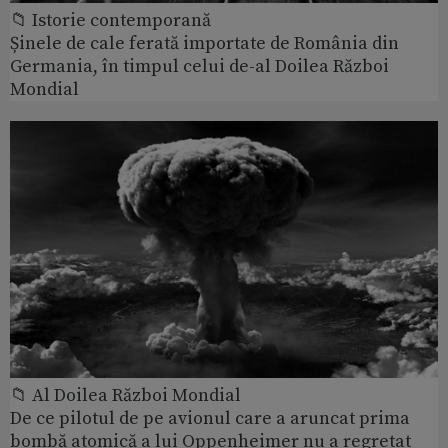
📁 Istorie contemporană
Șinele de cale ferată importate de România din
Germania, în timpul celui de-al Doilea Război
Mondial
📁 Al Doilea Război Mondial
De ce pilotul de pe avionul care a aruncat prima
bombă atomică a lui Oppenheimer nu a regretat