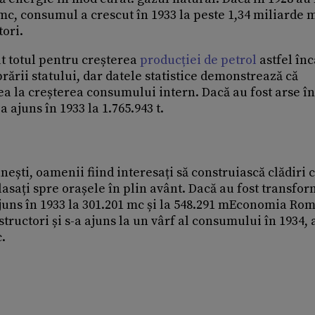
mc, consumul a crescut în 1933 la peste 1,34 miliarde m
tori.
ut totul pentru creșterea
producției de petrol
astfel înc
brării statului, dar datele statistice demonstrează că
a la creșterea consumului intern. Dacă au fost arse în
a ajuns în 1933 la 1.765.943 t.
ești, oamenii fiind interesați să construiască clădiri 
sați spre orașele în plin avânt. Dacă au fost transfor
ajuns în 1933 la 301.201 mc și la 548.291 mEconomia Ro
tructori și s-a ajuns la un vârf al consumului în 1934, 
.