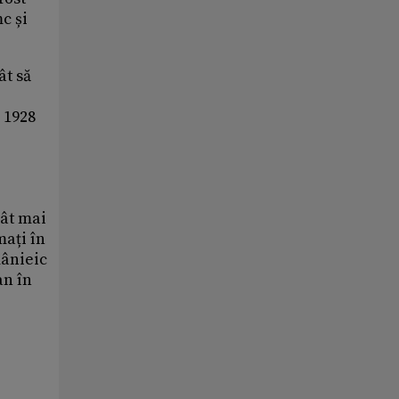
c și
ât să
 1928
cât mai
mați în
mânieic
an în