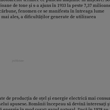
lioane de tone și s-a ajuns în 1933 la peste 7,37 milioan
 cărbune, fenomen ce se manifesta în întreaga lume
 mai ales, a dificultăților generate de utilizarea
gate de producția de oțel și energie electrică mai cons
nelui apusese. Românii începeau să devină interesați și
ă energie în mod curat: gazul natural. Dacă în 1928 au 