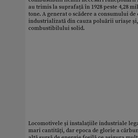
au trimis la suprafață în 1928 peste 4,28 mi
tone. A generat o scădere a consumului de
industrializată din cauza poluării uriașe și,
combustibilului solid.
Locomotivele și instalațiile industriale le
mari cantități, dar epoca de glorie a cărbu
altă sursă de energie fosilă ce asigura mult