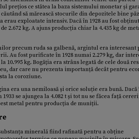
alul prețios ce stătea la baza sistemului monetar și gar
 căutând să mărească stocurile din depozitele bine păz
erau exploatate intensiv. Dacă în 1928 au fost obținut
e de 2.672 kg. A ajuns producția chiar la 4.435 kg de met
ilor precum ruda sa galbenă, argintul era interesant
erii. Au fost purificate în 1928 numai 2.279 kg, dar inte
3 la 10.995 kg. Bogăția era strâns legată de cele două re
greu, dar care nu prezenta importanță decât pentru ec
sta la coroziune.
ugina era una nemiloasă și orice soluție era bună. Dacă 
1933 se ajungea la 4.082 t și tot nu se făcea față cereri
cest metal pentru producția de muniții.
ere
 substanța minerală fiind rafinată pentru a obține
i motoarelor termice ce puneau mașinile în mișcare. S