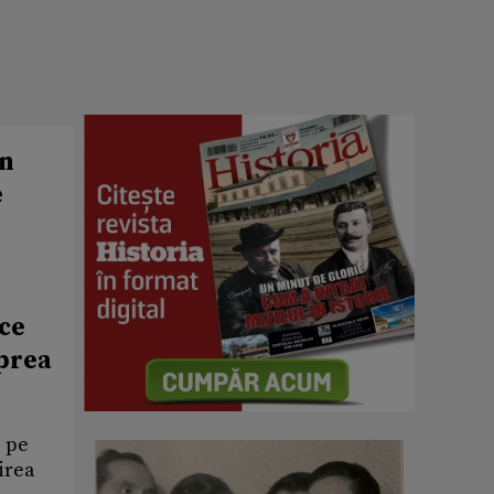
in
e
 ce
 prea
e pe
irea