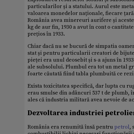
particularilor și a statului. Aurul este met
valoarea monedelor naționale, fiecare țară
România avea minereuri aurifere și acestea 
kg de aur fin, 1930 a avut în cont o cantitat
prețios în 1933.
Chiar dacă nu se bucură de simpatia oamen
stat și pentru particularii creatori de bijut
pieței era unul deosebit și s-a ajuns în 193
ale subsolului. Plumbul era tot un metal 
foarte căutată fiind tabla plumbuită ce rezi
Exista toxicitatea specifică, dar lupta cu r
erau smulse din adâncuri 537 t de plumb, în 
ales că industria militară avea nevoie de a
Dezvoltarea industriei petroli
România era renumită însă pentru
petrol
,
combustibilii lichizi necesari funcționări