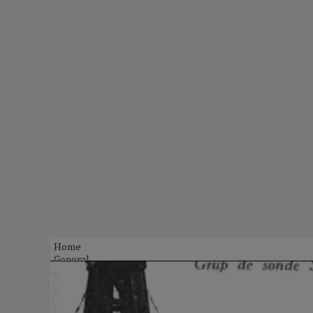
Home
General