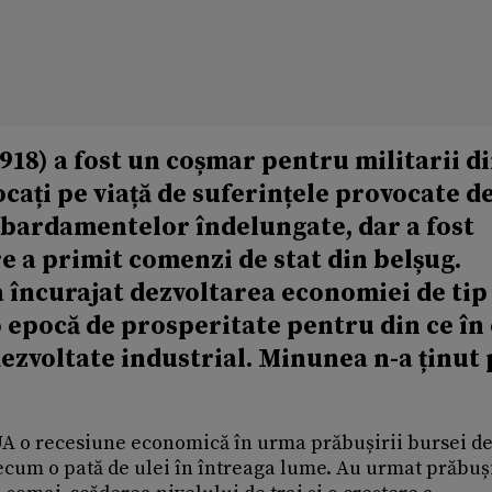
918) a fost un coșmar pentru militarii d
cați pe viață de suferințele provocate d
mbardamentelor îndelungate, dar a fost
e a primit comenzi de stat din belșug.
a încurajat dezvoltarea economiei de tip
 o epocă de prosperitate pentru din ce în
dezvoltate industrial. Minunea n-a ținut
 SUA o recesiune economică în urma prăbușirii bursei d
recum o pată de ulei în întreaga lume. Au urmat prăbuș