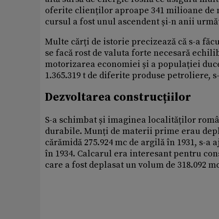
oferite clienților aproape 341 milioane de 
cursul a fost unul ascendent și-n anii urmă
Multe cărți de istorie precizează că s-a făc
se facă rost de valuta forte necesară echili
motorizarea economiei și a populației duce
1.365.319 t de diferite produse petroliere, s-
Dezvoltarea construcțiilor
S-a schimbat și imaginea localităților român
durabile. Munți de materii prime erau depla
cărămidă 275.924 mc de argilă în 1931, s-a 
în 1934. Calcarul era interesant pentru cons
care a fost deplasat un volum de 318.092 mc