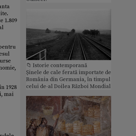
anta
ite.
e 1.809
al
 pentru
resul
surse
📁 Istorie contemporană
onomie,
Șinele de cale ferată importate de
România din Germania, în timpul
celui de-al Doilea Război Mondial
în 1928
i, mai
ondele