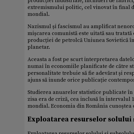
producției industriale, închideri de fabrici,
extremismului politic, cel vinovat în final
mondial.
Nazismul și fascismul au amplificat nenoro
mișcarea comunistă este uitată sau tratată 
producției de petrolcă Uniunea Sovietică î
planetar.
Aceasta a fost pe scurt interpretarea datelo
numai în economiile planificate de către st
personalitate trebuie să fie adevărat și resp
ajuns să inunde orice publicație contempo
Studierea anuarelor statistice publicate în
zisa era de criză, cea inclusă în intervalul
mondial. Economia din România cunoștea o 
Exploatarea resurselor solului 
Exploatarea resurselor solului și subsolulu