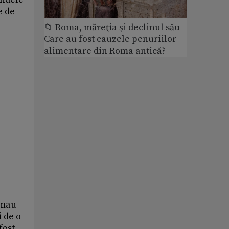
e de
📁 Roma, măreţia şi declinul său
Care au fost cauzele penuriilor
alimentare din Roma antică?
umau
 de o
fost