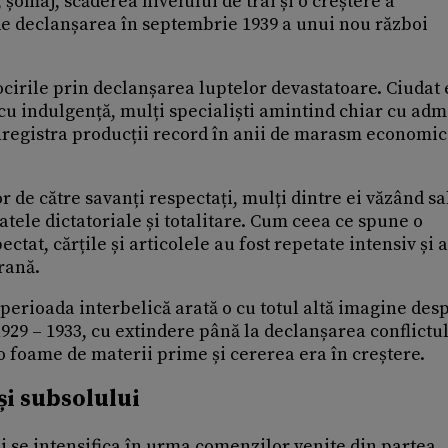
 șomaj, scăderea nivelului de trai și o creștere a
 de declanșarea în septembrie 1939 a unui nou război
cirile prin declanșarea luptelor devastatoare. Ciudat 
cu indulgență, mulți specialiști amintind chiar cu adm
nregistra producții record în anii de marasm economic
r de către savanți respectați, mulți dintre ei văzând s
atele dictatoriale și totalitare. Cum ceea ce spune o
ectat, cărțile și articolele au fost repetate intensiv și 
rană.
 perioada interbelică arată o cu totul altă imagine des
 1929 – 1933, cu extindere până la declanșarea conflictu
foame de materii prime și cererea era în creștere.
și subsolului
i se intensifica în urma comenzilor venite din partea