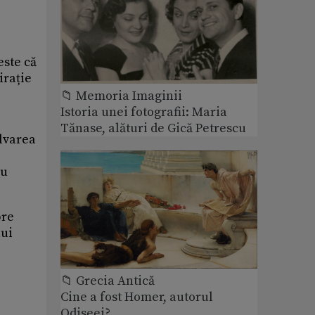
este că
irație
📁 Memoria Imaginii
Istoria unei fotografii: Maria
Tănase, alături de Gică Petrescu
alvarea
au
pre
lui
📁 Grecia Antică
Cine a fost Homer, autorul
Odiseei?