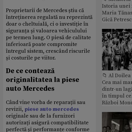
Istoria unei 
Proprietarii de Mercedes știu că
Maria Tănase
întreținerea regulată nu reprezintă
Gică Petres
doar o cheltuială, ci o investiție în
siguranța și valoarea vehiculului
pe termen lung. O piesă de calitate
inferioară poate compromite
întregul sistem, crescând riscurile
și costurile pe viitor.
De ce contează
📁 Al Doile
originalitatea la piese
Cea mai ma
auto Mercedes
dintr-un lag
în timpul ce
Când vine vorba de reparații sau
Război Mond
revizii,
piese auto mercedes
originale sau de la furnizori
autorizați asigură compatibilitate
perfectă și performanțe conforme