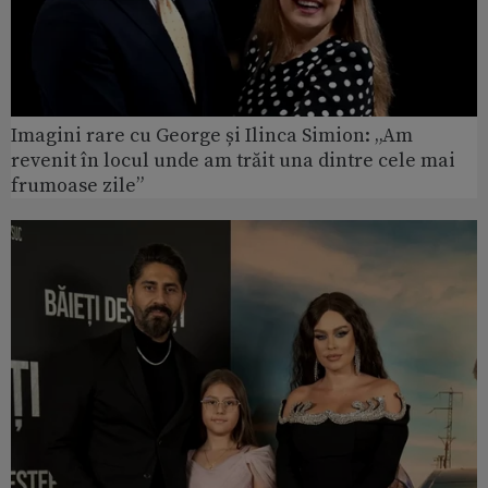
Imagini rare cu George și Ilinca Simion: „Am
revenit în locul unde am trăit una dintre cele mai
frumoase zile”