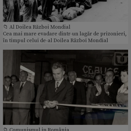
📁 Al Doilea Război Mondial
Cea mai mare evadare dintr-un lagăr de prizonieri,
în timpul celui de-al Doilea Război Mondial
📁 Comunismul in România