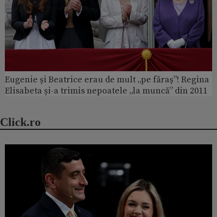
Eugenie și Beatrice erau de mult „pe făraș”! Regina
Elisabeta și-a trimis nepoatele „la muncă” din 2011
Click.ro