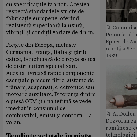
cu specificațiile fabricii. Acestea
respectă standardele stricte de
fabricație europene, oferind
rezistență superioară la uzură,
📁 Comunis
vibrații și condiții variate de drum.
Penuria ali
Epoca de Aur
Piețele din Europa, inclusiv
o notă a Sec
Germania, Franța, Italia și țările
1989
estice, beneficiază de o rețea solidă
de distribuitori specializați.
Aceștia livrează rapid componente
esențiale precum filtre, sisteme de
frânare, suspensii, electronice sau
motoare auxiliare. Diferența dintre
o piesă OEM și una ieftină se vede
imediat în consumul de
📁 Al Doile
combustibil, emisii și confortul la
Dezvoltarea 
volan.
românești c
tehnologiei
Tendințe actuale în piața