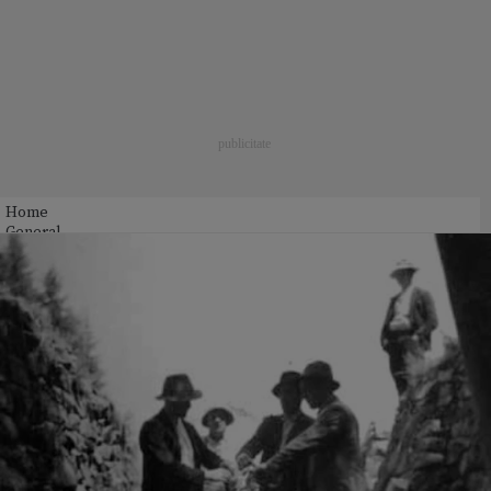
Home
General