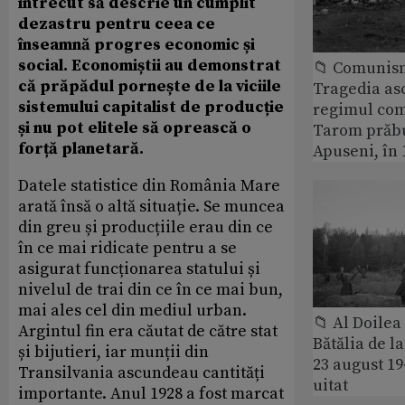
întrecut să descrie un cumplit
dezastru pentru ceea ce
înseamnă progres economic și
social. Economiștii au demonstrat
📁 Comunis
că prăpădul pornește de la viciile
Tragedia as
sistemului capitalist de producție
regimul com
și nu pot elitele să oprească o
Tarom prăbu
forță planetară.
Apuseni, în 
Datele statistice din România Mare
arată însă o altă situație. Se muncea
din greu și producțiile erau din ce
în ce mai ridicate pentru a se
asigurat funcționarea statului și
nivelul de trai din ce în ce mai bun,
mai ales cel din mediul urban.
📁 Al Doile
Argintul fin era căutat de către stat
Bătălia de l
și bijutieri, iar munții din
23 august 1
Transilvania ascundeau cantități
uitat
importante. Anul 1928 a fost marcat