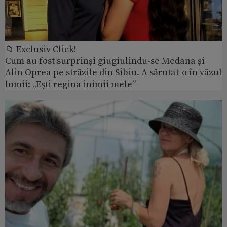
📁 Exclusiv Click!
Cum au fost surprinși giugiulindu-se Medana și
Alin Oprea pe străzile din Sibiu. A sărutat-o în văzul
lumii: „Ești regina inimii mele”