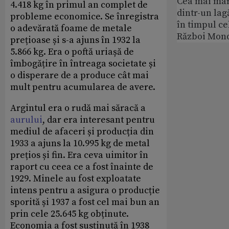
Cea mai ma
4.418 kg în primul an complet de
dintr-un lag
probleme economice. Se înregistra
în timpul ce
o adevărată foame de metale
Război Mond
prețioase și s-a ajuns în 1932 la
5.866 kg. Era o poftă uriașă de
îmbogățire în întreaga societate și
o disperare de a produce cât mai
mult pentru acumularea de avere.
Argintul era o rudă mai săracă a
aurului
, dar era interesant pentru
mediul de afaceri și producția din
1933 a ajuns la 10.995 kg de metal
prețios și fin. Era ceva uimitor în
raport cu ceea ce a fost înainte de
1929. Minele au fost exploatate
intens pentru a asigura o producție
sporită și 1937 a fost cel mai bun an
prin cele 25.645 kg obținute.
Economia a fost susținută în 1938