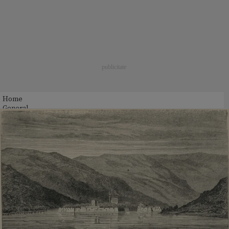
Home
General