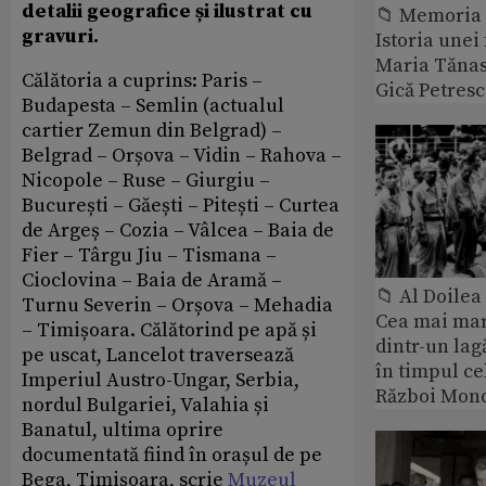
detalii geografice și ilustrat cu
📁 Memoria 
gravuri.
Istoria unei 
Maria Tănase
Călătoria a cuprins: Paris –
Gică Petres
Budapesta – Semlin (actualul
cartier Zemun din Belgrad) –
Belgrad – Orșova – Vidin – Rahova –
Nicopole – Ruse – Giurgiu –
București – Găești – Pitești – Curtea
de Argeș – Cozia – Vâlcea – Baia de
Fier – Târgu Jiu – Tismana –
Cioclovina – Baia de Aramă –
📁 Al Doile
Turnu Severin – Orșova – Mehadia
Cea mai ma
– Timișoara. Călătorind pe apă și
dintr-un lag
pe uscat, Lancelot traversează
în timpul ce
Imperiul Austro-Ungar, Serbia,
Război Mond
nordul Bulgariei, Valahia și
Banatul, ultima oprire
documentată fiind în orașul de pe
Bega, Timișoara, scrie
Muzeul