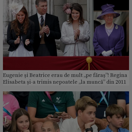
Eugenie și Beatrice erau de mult „pe făraș”! Regina
Elisabeta și-a trimis nepoatele „la muncă” din 2011