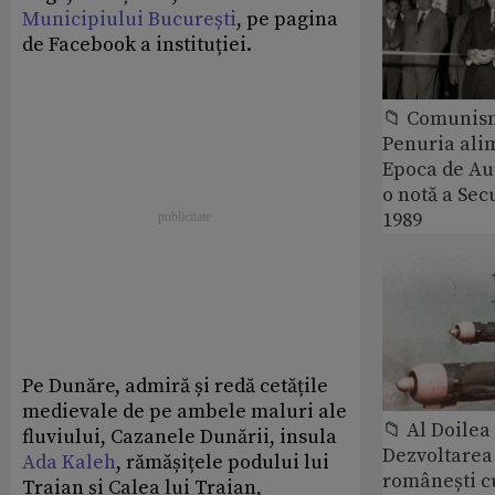
Municipiului București
, pe pagina
de Facebook a instituției.
📁 Comunis
Penuria ali
Epoca de Aur
o notă a Sec
1989
Pe Dunăre, admiră și redă cetățile
medievale de pe ambele maluri ale
📁 Al Doile
fluviului, Cazanele Dunării, insula
Dezvoltarea 
Ada Kaleh
, rămășițele podului lui
românești c
Traian și Calea lui Traian,