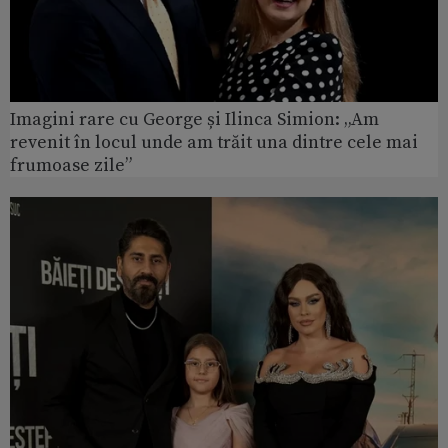
Imagini rare cu George și Ilinca Simion: „Am
revenit în locul unde am trăit una dintre cele mai
frumoase zile”