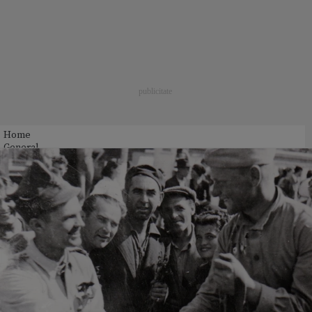
Home
General