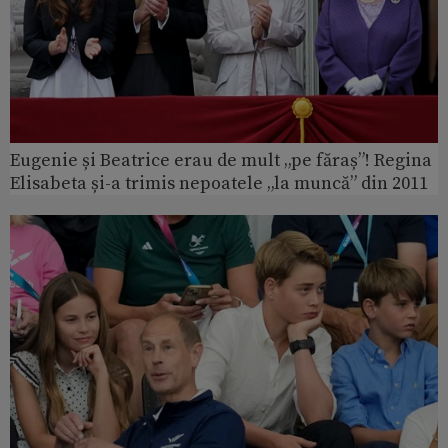
Eugenie și Beatrice erau de mult „pe făraș”! Regina
Elisabeta și-a trimis nepoatele „la muncă” din 2011