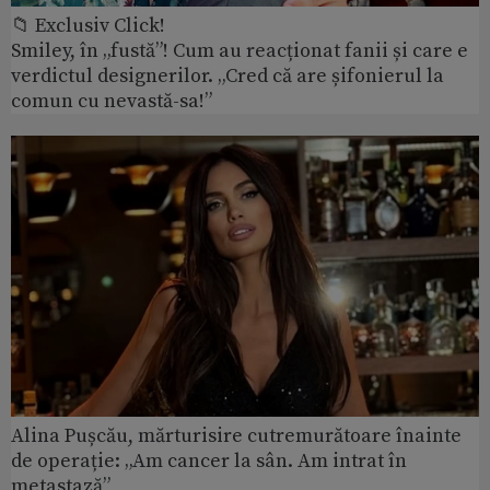
📁 Exclusiv Click!
Smiley, în „fustă”! Cum au reacționat fanii și care e
verdictul designerilor. „Cred că are șifonierul la
comun cu nevastă-sa!”
Alina Pușcău, mărturisire cutremurătoare înainte
de operație: „Am cancer la sân. Am intrat în
metastază”