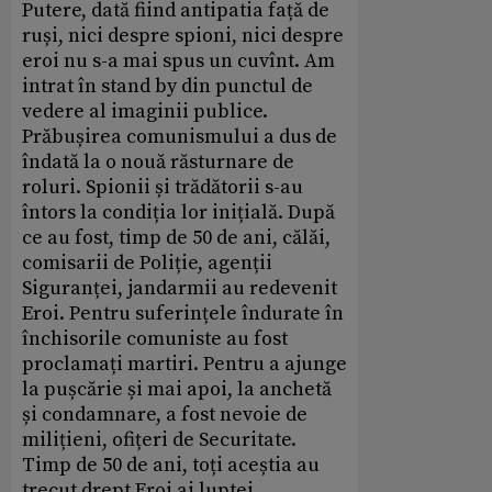
Putere, dată fiind antipatia față de
ruși, nici despre spioni, nici despre
eroi nu s-a mai spus un cuvînt. Am
intrat în stand by din punctul de
vedere al imaginii publice.
Prăbușirea comunismului a dus de
îndată la o nouă răsturnare de
roluri. Spionii și trădătorii s-au
întors la condiția lor inițială. După
ce au fost, timp de 50 de ani, călăi,
comisarii de Poliție, agenții
Siguranței, jandarmii au redevenit
Eroi. Pentru suferințele îndurate în
închisorile comuniste au fost
proclamați martiri. Pentru a ajunge
la pușcărie și mai apoi, la anchetă
și condamnare, a fost nevoie de
milițieni, ofițeri de Securitate.
Timp de 50 de ani, toți aceștia au
trecut drept Eroi ai luptei