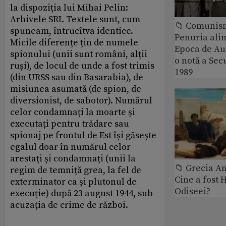
la dispoziția lui Mihai Pelin:
Arhivele SRI. Textele sunt, cum
📁 Comunis
spuneam, întrucîtva identice.
Penuria ali
Micile diferențe țin de numele
Epoca de Aur
spionului (unii sunt români, alții
o notă a Sec
ruși), de locul de unde a fost trimis
1989
(din URSS sau din Basarabia), de
misiunea asumată (de spion, de
diversionist, de sabotor). Numărul
celor condamnați la moarte și
executați pentru trădare sau
spionaj pe frontul de Est își găsește
egalul doar în numărul celor
arestați și condamnați (unii la
📁 Grecia An
regim de temniță grea, la fel de
Cine a fost 
exterminator ca și plutonul de
Odiseei?
execuție) după 23 august 1944, sub
acuzația de crime de război.