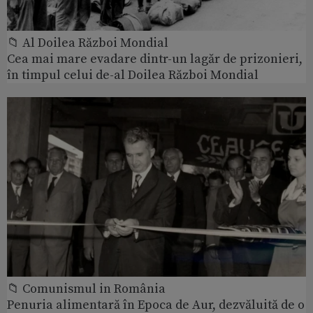
📁 Al Doilea Război Mondial
Cea mai mare evadare dintr-un lagăr de prizonieri,
în timpul celui de-al Doilea Război Mondial
📁 Comunismul in România
Penuria alimentară în Epoca de Aur, dezvăluită de o