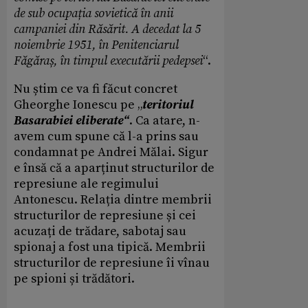
de sub ocupația sovietică în anii
campaniei din Răsărit. A decedat la 5
noiembrie 1951, în Penitenciarul
Făgăraș, în timpul executării pedepsei
“.
Nu știm ce va fi făcut concret
Gheorghe Ionescu pe „
teritoriul
Basarabiei eliberate“
. Ca atare, n-
avem cum spune că l-a prins sau
condamnat pe Andrei Mălai. Sigur
e însă că a aparținut structurilor de
represiune ale regimului
Antonescu. Relația dintre membrii
structurilor de represiune și cei
acuzați de trădare, sabotaj sau
spionaj a fost una tipică. Membrii
structurilor de represiune îi vînau
pe spioni și trădători.