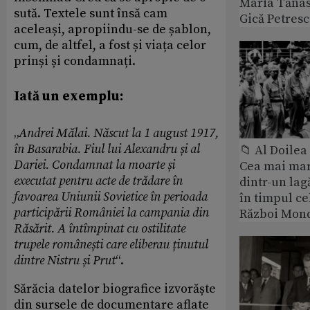
Maria Tănase
sută. Textele sunt însă cam
Gică Petres
aceleași, apropiindu-se de șablon,
cum, de altfel, a fost și viața celor
prinși și condamnați.
Iată un exemplu:
„
Andrei Mălai. Născut la 1 august 1917,
în Basarabia. Fiul lui Alexandru și al
📁 Al Doile
Dariei. Condamnat la moarte și
Cea mai ma
executat pentru acte de trădare în
dintr-un lag
favoarea Uniunii Sovietice în perioada
în timpul ce
participării României la campania din
Război Mond
Răsărit. A întîmpinat cu ostilitate
trupele românești care eliberau ținutul
dintre Nistru și Prut
“.
Sărăcia datelor biografice izvorăște
din sursele de documentare aflate