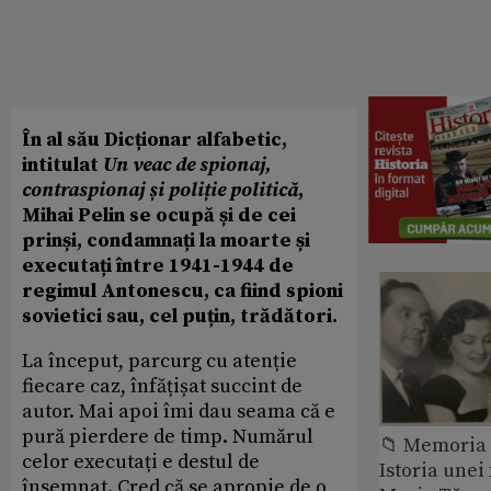
În al său Dicționar alfabetic,
intitulat
Un veac de spionaj,
contraspionaj și poliție politică
,
Mihai Pelin se ocupă și de cei
prinși, condamnați la moarte și
executați între 1941-1944 de
regimul Antonescu, ca fiind spioni
sovietici sau, cel puțin, trădători.
La început, parcurg cu atenție
fiecare caz, înfățișat succint de
autor. Mai apoi îmi dau seama că e
pură pierdere de timp. Numărul
📁 Memoria 
celor executați e destul de
Istoria unei 
însemnat. Cred că se apropie de o