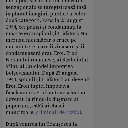
mai apoi. Răsturnări cu adevărat
senzaționale se înregistrează însă
în planul imaginii publice a celor
două categorii. Pană la 23 august
1944, cei prinși și condamnați la
moarte erau spioni și trădători. Nu
meritau nici măcar o cruce pe
mormînt. Cei care ii vînaseră și îi
condamnaseră erau Eroi. Eroii
Neamului romanesc, ai Războiului
Sfînt, ai Cruciadei împotriva
bolșevismului. După 23 august
1944, spionii și trădătorii au devenit
Eroi. Eroii luptei împotriva
fascismului. Eroii antonescieni au
devenit, la rîndu-le dușmani ai
poporului, călăi ai clasei
muncitoare,
criminali de război
.
După venirea lui Ceaușescu la