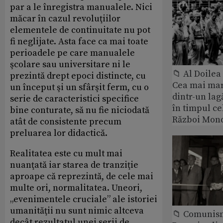
par a le înregistra manualele. Nici
măcar în cazul revoluţiilor
elementele de continuitate nu pot
fi neglijate. Asta face ca mai toate
perioadele pe care manualele
şcolare sau universitare ni le
📁 Al Doile
prezintă drept epoci distincte, cu
Cea mai ma
un început şi un sfârşit ferm, cu o
dintr-un lag
serie de caracteristici specifice
în timpul ce
bine conturate, să nu fie niciodată
Război Mond
atât de consistente precum
preluarea lor didactică.
Realitatea este cu mult mai
nuanţată iar starea de tranziţie
aproape că reprezintă, de cele mai
multe ori, normalitatea. Uneori,
„evenimentele cruciale” ale istoriei
umanităţii nu sunt nimic altceva
📁 Comunis
decât rezultatul unei serii de