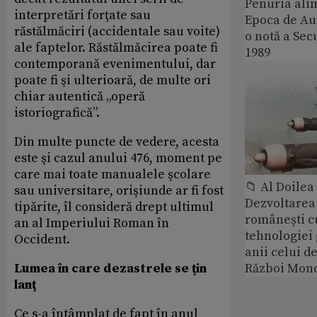
Penuria ali
interpretări forţate sau
Epoca de Aur
răstălmăciri (accidentale sau voite)
o notă a Sec
ale faptelor. Răstălmăcirea poate fi
1989
contemporană evenimentului, dar
poate fi şi ulterioară, de multe ori
chiar autentică „operă
istoriografică”.
Din multe puncte de vedere, acesta
este şi cazul anului 476, moment pe
care mai toate manualele şcolare
📁 Al Doile
sau universitare, orişiunde ar fi fost
Dezvoltarea 
tipărite, îl consideră drept ultimul
românești c
an al Imperiului Roman în
tehnologiei
Occident.
anii celui d
Lumea în care dezastrele se ţin
Război Mond
lanţ
Ce s-a întâmplat de fapt în anul