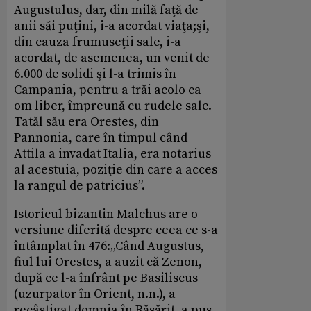
Augustulus, dar, din milă faţă de
anii săi puţini, i-a acordat viaţa;şi,
din cauza frumuseţii sale, i-a
acordat, de asemenea, un venit de
6.000 de solidi şi l-a trimis în
Campania, pentru a trăi acolo ca
om liber, împreună cu rudele sale.
Tatăl său era Orestes, din
Pannonia, care în timpul când
Attila a invadat Italia, era notarius
al acestuia, poziţie din care a acces
la rangul de patricius”.
Istoricul bizantin Malchus are o
versiune diferită despre ceea ce s-a
întâmplat în 476:„Când Augustus,
fiul lui Orestes, a auzit că Zenon,
după ce l-a înfrânt pe Basiliscus
(uzurpator în Orient, n.n.), a
recâştigat domnia în Răsărit, a pus