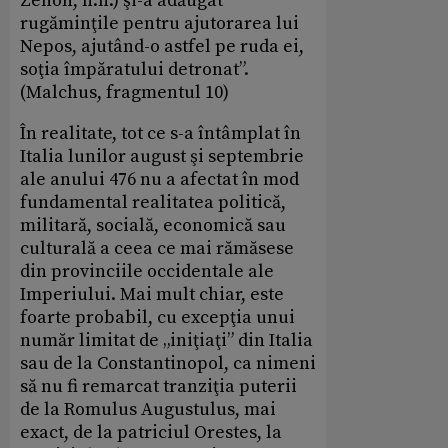
Zenon, n.n.) şi-a adăugat
rugăminţile pentru ajutorarea lui
Nepos, ajutând-o astfel pe ruda ei,
soţia împăratului detronat”.
(Malchus, fragmentul 10)
În realitate, tot ce s-a întâmplat în
Italia lunilor august şi septembrie
ale anului 476 nu a afectat în mod
fundamental realitatea politică,
militară, socială, economică sau
culturală a ceea ce mai rămăsese
din provinciile occidentale ale
Imperiului. Mai mult chiar, este
foarte probabil, cu excepţia unui
număr limitat de „iniţiaţi” din Italia
sau de la Constantinopol, ca nimeni
să nu fi remarcat tranziţia puterii
de la Romulus Augustulus, mai
exact, de la patriciul Orestes, la