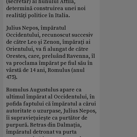
(secretar) al hunului Attila,
determină construirea unei noi
realităţi politice în Italia.
Julius Nepos, împăratul
Occidentului, recunoscut succesiv
de către Leo şi Zenon, împăraţi ai
Orientului, va fi alungat de către
Orestes, care, preluând Ravenna, îl
va proclama împărat pe fiul său în
vârstă de 14 ani, Romulus (anul
475).
Romulus Augustulus apare ca
ultimul împărat al Occidentului, în
pofida faptului că împăratul a cărui
autoritate o uzurpase, Julius Nepos,
îi supravieţuieşte ca purtător de
purpură. Retras din Dalmaţia,
împăratul detronat va purta