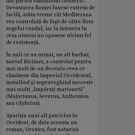
din partea vandalului Genseric.
Devastarea Romei fusese extrem de
facilă, atâta vreme cât Mediterana
era controlată de fapt de către flota
regelui vandal, iar la intrarea în
oraş nimeni nu opusese niciun fel
de rezistenţă.
În anii ce au urmat, un alt barbar,
suevul Ricimer, a controlat pentru
mai mult de un deceniu ceea ce
rămăsese din Imperiul Occidental,
instalând şi supraveghind succesiv
mai mulţi „împăraţi marionetă”
(Majorianus, Severus, Anthemios
sau Olybrius).
Apariţia unui alt patricius în
Occident, de data aceasta un
roman, Orestes, fost notarius