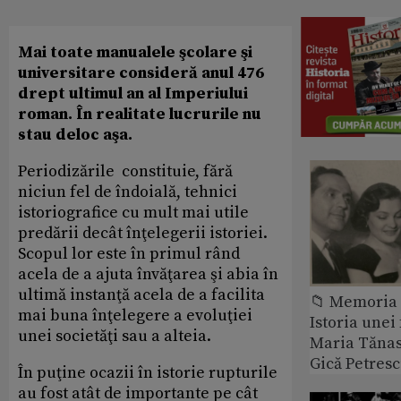
Mai toate manualele şcolare şi
universitare consideră anul 476
drept ultimul an al Imperiului
roman. În realitate lucrurile nu
stau deloc aşa.
Periodizările constituie, fără
niciun fel de îndoială, tehnici
istoriografice cu mult mai utile
predării decât înţelegerii istoriei.
Scopul lor este în primul rând
acela de a ajuta învăţarea şi abia în
ultimă instanţă acela de a facilita
📁 Memoria 
mai buna înţelegere a evoluţiei
Istoria unei 
unei societăţi sau a alteia.
Maria Tănase
Gică Petres
În puţine ocazii în istorie rupturile
au fost atât de importante pe cât