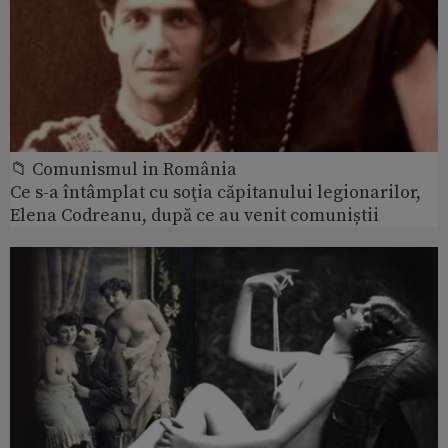
📁 Comunismul in România
Ce s-a întâmplat cu soţia căpitanului legionarilor,
Elena Codreanu, după ce au venit comuniștii