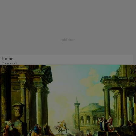
Home
General